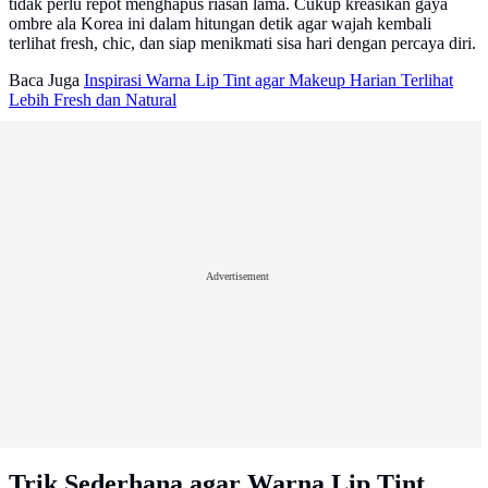
tidak perlu repot menghapus riasan lama. Cukup kreasikan gaya
ombre ala Korea ini dalam hitungan detik agar wajah kembali
terlihat fresh, chic, dan siap menikmati sisa hari dengan percaya diri.
Baca Juga
Inspirasi Warna Lip Tint agar Makeup Harian Terlihat
Lebih Fresh dan Natural
Advertisement
Trik Sederhana agar Warna Lip Tint