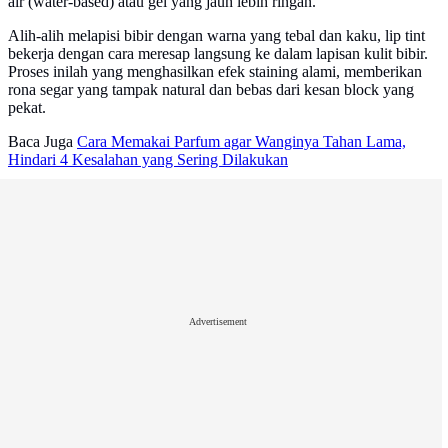
air (water-based) atau gel yang jauh lebih ringan.
Alih-alih melapisi bibir dengan warna yang tebal dan kaku, lip tint
bekerja dengan cara meresap langsung ke dalam lapisan kulit bibir.
Proses inilah yang menghasilkan efek staining alami, memberikan
rona segar yang tampak natural dan bebas dari kesan block yang
pekat.
Baca Juga
Cara Memakai Parfum agar Wanginya Tahan Lama,
Hindari 4 Kesalahan yang Sering Dilakukan
Advertisement