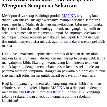
Mengunci Sempurna Seharian
Meskipun daya serap (staining) produk
MAJIKA
tergolong kuat,
diperlukan trik khusus agar warnanya mampu bertahan sempurna
sepanjang hari. Mulailah dengan mengeksfoliasi bibir menggunakan
lip scrub lembut dua kali seminggu untuk mengangkat sel kulit mati
sekaligus mencegah warna menggumpal. Selanjutnya, oleskan lip
balm tipis 5 menit sebelum pemakaian, lalu tepuk lembut dengan
tisu untuk menyerap sisa minyak agar formula dapat menempel lebih
merata.
Untuk hasil maksimal, aplikasikan produk di bagian dalam bibir,
ratakan ke seluruh area, lalu biarkan mengering beberapa detik tanpa
mengatupkan bibir. Jika ingin warna yang lebih intens, terapkan
teknik layering dengan menambah lapisan kedua setelah polesan
pertama meresap sempurna. Rangkaian pewarna bibir praktis ini pun
siap menjadi solusi instan untuk tampil percaya diri kapan saja.
Bagi kamu yang ingin merasakan langsung sensasi bibir fresh dan
effortless, seluruh koleksi liptint MAJIKA bisa didapatkan dengan
mudah melalui
Official Store MAJIKA di Shopee
. Yuk, kunjungi
tokonya se karang dan check out warna favoritmu sebelum
kehabisan!