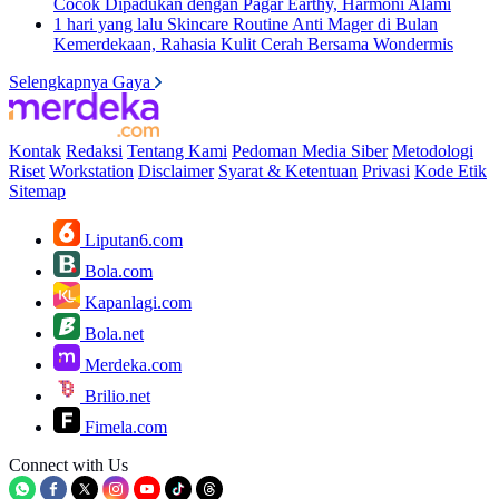
Cocok Dipadukan dengan Pagar Earthy, Harmoni Alami
1 hari yang lalu
Skincare Routine Anti Mager di Bulan
Kemerdekaan, Rahasia Kulit Cerah Bersama Wondermis
Selengkapnya Gaya
Kontak
Redaksi
Tentang Kami
Pedoman Media Siber
Metodologi
Riset
Workstation
Disclaimer
Syarat & Ketentuan
Privasi
Kode Etik
Sitemap
Liputan6.com
Bola.com
Kapanlagi.com
Bola.net
Merdeka.com
Brilio.net
Fimela.com
Connect with Us