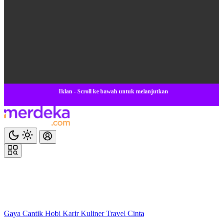
Iklan - Scroll ke bawah untuk melanjutkan
Gaya
Cantik
Hobi
Karir
Kuliner
Travel
Cinta