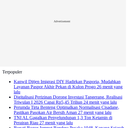
Advertisement
Terpopuler
Kanwil Ditjen Imigrasi DIY Hadirkan Pasporia, Mudahkan
Layanan Paspor Akhir Pekan di Kulon Progo
26 menit yang
lalu
Digitalisasi Perizinan Dorong Investasi Tangerang, Realisasi
Triwulan I 2026 Capai Rp5,45 Triliun
24 menit yang lalu
Perumda Tirta Benteng Optimalkan Normalisasi Cisadane,
Pastikan Pasokan Air Bersih Aman
27 menit yang lalu
TNI AL Gagalkan Penyelundupan 1,3 Ton Ketamin di
Perairan Riau
27 menit yang lalu
Bupati Bogor Jemput Bendera Pusaka 1948, Kenang Sejarah