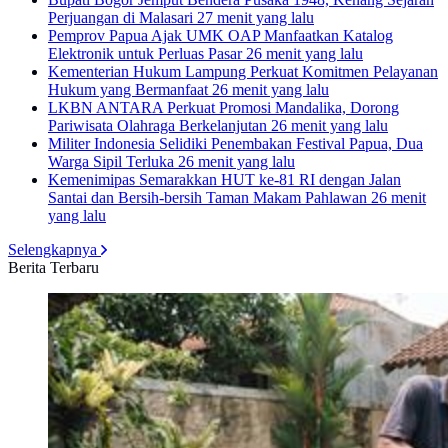
Perjuangan di Malasari
27 menit yang lalu
Pemprov Papua Ajak UMK OAP Manfaatkan Katalog
Elektronik untuk Perluas Pasar
26 menit yang lalu
Kementerian Hukum Lampung Perkuat Komitmen Pelayanan
Hukum yang Bermanfaat
26 menit yang lalu
LKBN ANTARA Perkuat Promosi Mandalika, Dorong
Pariwisata Olahraga Berkelanjutan
26 menit yang lalu
Militer Indonesia Selidiki Penembakan Festival Papua, Dua
Warga Sipil Terluka
26 menit yang lalu
Kemenimipas Semarakkan HUT ke-81 RI dengan Jalan
Santai dan Bersih-bersih Taman Makam Pahlawan
26 menit
yang lalu
Selengkapnya
Berita Terbaru