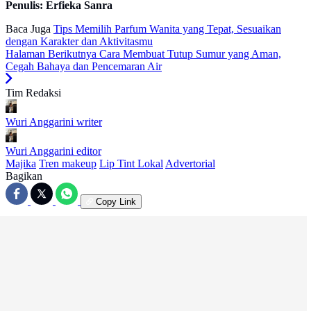
Penulis: Erfieka Sanra
Baca Juga
Tips Memilih Parfum Wanita yang Tepat, Sesuaikan
dengan Karakter dan Aktivitasmu
Halaman Berikutnya
Cara Membuat Tutup Sumur yang Aman,
Cegah Bahaya dan Pencemaran Air
Tim Redaksi
Wuri Anggarini
writer
Wuri Anggarini
editor
Majika
Tren makeup
Lip Tint Lokal
Advertorial
Bagikan
Copy Link