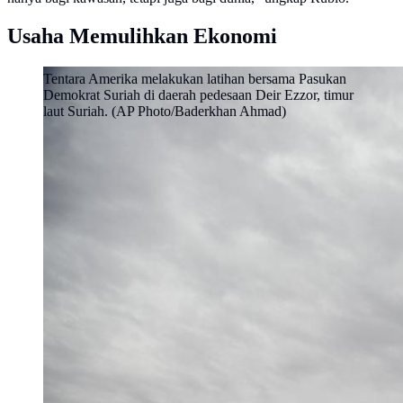
Usaha Memulihkan Ekonomi
Tentara Amerika melakukan latihan bersama Pasukan
Demokrat Suriah di daerah pedesaan Deir Ezzor, timur
laut Suriah. (AP Photo/Baderkhan Ahmad)