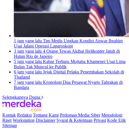
1 jam yang lalu
Tim Medis Ungkap Kondisi Anwar Ibrahim
Usai Jalani Operasi Laparoskopi
3 jam yang lalu
4 Orang Tewas Akibat Helikopter Jatuh di
Hutan Rio de Janeiro
5 jam yang lalu
Kabar Terbaru Mojtaba Khamenei Usai Lima
Bulan Tak Muncul ke Publik
6 jam yang lalu
Jejak Digital Pelaku Penembakan Sekolah di
Thailand
7 jam yang lalu
Kronologi Dua Pesawat Nyaris Tabrakan di
Bandara
Selengkapnya Dunia
Kontak
Redaksi
Tentang Kami
Pedoman Media Siber
Metodologi
Riset
Workstation
Disclaimer
Syarat & Ketentuan
Privasi
Kode Etik
Sitemap