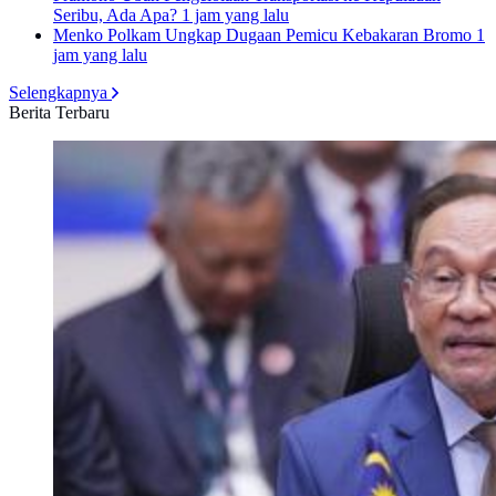
Seribu, Ada Apa?
1 jam yang lalu
Menko Polkam Ungkap Dugaan Pemicu Kebakaran Bromo
1
jam yang lalu
Selengkapnya
Berita Terbaru