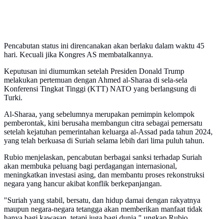
Pencabutan status ini direncanakan akan berlaku dalam waktu 45
hari. Kecuali jika Kongres AS membatalkannya.
Keputusan ini diumumkan setelah Presiden Donald Trump
melakukan pertemuan dengan Ahmed al-Sharaa di sela-sela
Konferensi Tingkat Tinggi (KTT) NATO yang berlangsung di
Turki.
Al-Sharaa, yang sebelumnya merupakan pemimpin kelompok
pemberontak, kini berusaha membangun citra sebagai pemersatu
setelah kejatuhan pemerintahan keluarga al-Assad pada tahun 2024,
yang telah berkuasa di Suriah selama lebih dari lima puluh tahun.
Rubio menjelaskan, pencabutan berbagai sanksi terhadap Suriah
akan membuka peluang bagi perdagangan internasional,
meningkatkan investasi asing, dan membantu proses rekonstruksi
negara yang hancur akibat konflik berkepanjangan.
"Suriah yang stabil, bersatu, dan hidup damai dengan rakyatnya
maupun negara-negara tetangga akan memberikan manfaat tidak
hanya bagi kawasan, tetapi juga bagi dunia," ungkap Rubio.