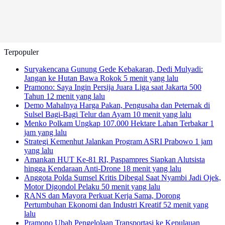
Terpopuler
Suryakencana Gunung Gede Kebakaran, Dedi Mulyadi:
Jangan ke Hutan Bawa Rokok
5 menit yang lalu
Pramono: Saya Ingin Persija Juara Liga saat Jakarta 500
Tahun
12 menit yang lalu
Demo Mahalnya Harga Pakan, Pengusaha dan Peternak di
Sulsel Bagi-Bagi Telur dan Ayam
10 menit yang lalu
Menko Polkam Ungkap 107.000 Hektare Lahan Terbakar
1
jam yang lalu
Strategi Kemenhut Jalankan Program ASRI Prabowo
1 jam
yang lalu
Amankan HUT Ke-81 RI, Paspampres Siapkan Alutsista
hingga Kendaraan Anti-Drone
18 menit yang lalu
Anggota Polda Sumsel Kritis Dibegal Saat Nyambi Jadi Ojek,
Motor Digondol Pelaku
50 menit yang lalu
RANS dan Mayora Perkuat Kerja Sama, Dorong
Pertumbuhan Ekonomi dan Industri Kreatif
52 menit yang
lalu
Pramono Ubah Pengelolaan Transportasi ke Kepulauan