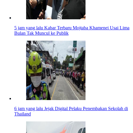
5 jam yang lalu
Kabar Terbaru Mojtaba Khamenei Usai Lima
Bulan Tak Muncul ke Publik
6 jam yang lalu
Jejak Digital Pelaku Penembakan Sekolah di
Thailand