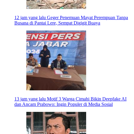
12 jam yang lalu
Geger Penemuan Mayat Perempuan Tanpa
Busana di Pantai Lere, Sempat Digigit Buaya
13 jam yang lalu
Motif 3 Warga Cimahi Bikin Deepfake AI
dan Ancam Prabowo: Ingin Populer di Media Sosial