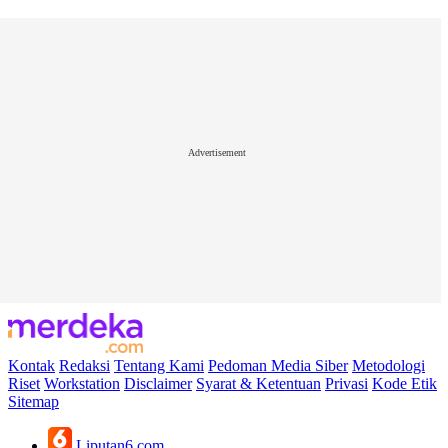
Advertisement
Kontak
Redaksi
Tentang Kami
Pedoman Media Siber
Metodologi
Riset
Workstation
Disclaimer
Syarat & Ketentuan
Privasi
Kode Etik
Sitemap
Liputan6.com