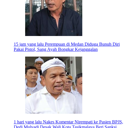
15 jam yang lalu
Perempuan di Medan Diduga Bunuh Diri
Pakai Pistol, Sang Ayah Bongkar Kejanggalan
1 hari yang lalu
Nakes Komentar Nirempati ke Pasien BPJS,
Dedi Mulyadi Desak Wali Kota Tasikmalaya Beri Sanksi