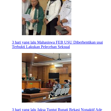
3 hari yang lalu
Mahasiswa FEB USU Diberhentikan usai
Terbukti Lakukan Pelecehan Seksual
3 hari yang lalu
Jaksa Tuntut Bupati Bekasi Nonaktif Ade