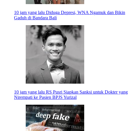
10 jam yang lalu
Diduga Depresi, WNA Ngamuk dan Bikin
Gaduh di Bandara Bali
10 jam yang lalu
RS Pusri Siapkan Sanksi untuk Dokter yang
Nirempati ke Pasien BPJS Yurizal