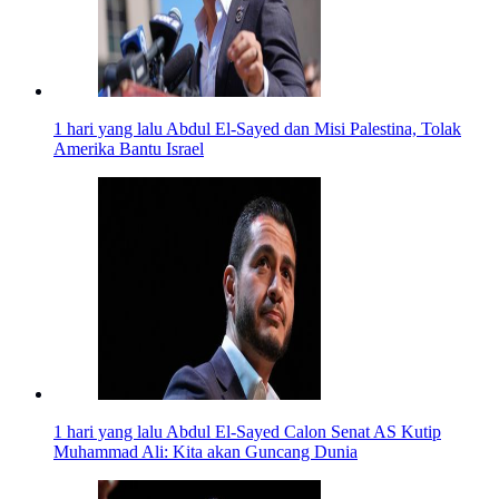
1 hari yang lalu
Abdul El-Sayed dan Misi Palestina, Tolak
Amerika Bantu Israel
1 hari yang lalu
Abdul El-Sayed Calon Senat AS Kutip
Muhammad Ali: Kita akan Guncang Dunia