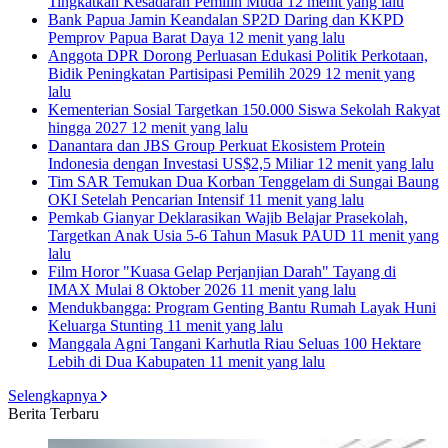
Tingkatkan Kesadaran Pemilih Muda
12 menit yang lalu
Bank Papua Jamin Keandalan SP2D Daring dan KKPD
Pemprov Papua Barat Daya
12 menit yang lalu
Anggota DPR Dorong Perluasan Edukasi Politik Perkotaan,
Bidik Peningkatan Partisipasi Pemilih 2029
12 menit yang
lalu
Kementerian Sosial Targetkan 150.000 Siswa Sekolah Rakyat
hingga 2027
12 menit yang lalu
Danantara dan JBS Group Perkuat Ekosistem Protein
Indonesia dengan Investasi US$2,5 Miliar
12 menit yang lalu
Tim SAR Temukan Dua Korban Tenggelam di Sungai Baung
OKI Setelah Pencarian Intensif
11 menit yang lalu
Pemkab Gianyar Deklarasikan Wajib Belajar Prasekolah,
Targetkan Anak Usia 5-6 Tahun Masuk PAUD
11 menit yang
lalu
Film Horor "Kuasa Gelap Perjanjian Darah" Tayang di
IMAX Mulai 8 Oktober 2026
11 menit yang lalu
Mendukbangga: Program Genting Bantu Rumah Layak Huni
Keluarga Stunting
11 menit yang lalu
Manggala Agni Tangani Karhutla Riau Seluas 100 Hektare
Lebih di Dua Kabupaten
11 menit yang lalu
Selengkapnya
Berita Terbaru