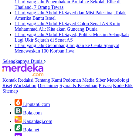
1 hari yang lalu
Penembakan Brutal ke Sekolah Elite di
Thailand, 7 Orang Tewas
1 hari yang lalu
Abdul El-Sayed dan Misi Palestina, Tolak
Amerika Bantu Israel
1 hari yang lalu
Abdul El-Sayed Calon Senat AS Kutip
Muhammad Ali: Kita akan Guncang Dunia
1 hari yang lalu
Abdul El-Sayed, Politisi Muslim Selangkah
Lagi Ukir Sejarah di Senat AS
1 hari yang lalu
Gelombang Imigran ke Ceuta Spanyol
Menewaskan 100 Korban Jiwa
Selengkapnya Dunia
Kontak
Redaksi
Tentang Kami
Pedoman Media Siber
Metodologi
Riset
Workstation
Disclaimer
Syarat & Ketentuan
Privasi
Kode Etik
Sitemap
Liputan6.com
Bola.com
Kapanlagi.com
Bola.net