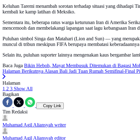
Keluhan Taremi menambah sorotan terhadap situasi yang dihadapi Ti
kembali ke kamp latihan di Meksiko.
Sementara itu, beberapa ratus warga keturunan Iran di Amerika Serikat
mencemooh dan membelakangi lapangan saat lagu kebangsaan Iran 
Puluhan simbol Singa dan Matahari (Lion and Sun) — yang merupakan
muncul di tribun meskipun FIFA berupaya membatasi keberadaannya d
Selain itu, puluhan suporter lainnya mengenakan kaus bergambar lam
Baca Juga
Bikin Heboh, Mayat Membusuk Ditemukan di Bagasi Mobil
Halaman Berikutnya
Alasan Bali Jadi Tuan Rumah Semifinal-Final Pi
Halaman
1
2
3
Show All
Bagikan
Copy Link
Tim Redaksi
Muhamad Agil Aliansyah
writer
Muhamad Agil Aliansyah
editor