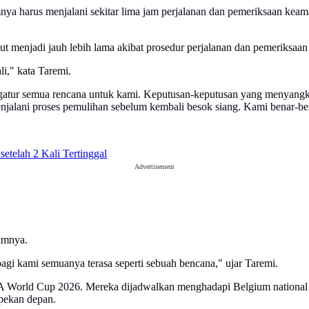
ya harus menjalani sekitar lima jam perjalanan dan pemeriksaan keam
ut menjadi jauh lebih lama akibat prosedur perjalanan dan pemeriksaa
i," kata Taremi.
ngatur semua rencana untuk kami. Keputusan-keputusan yang menyangku
alani proses pemulihan sebelum kembali besok siang. Kami benar-bena
etelah 2 Kali Tertinggal
Advertisement
imnya.
 bagi kami semuanya terasa seperti sebuah bencana," ujar Taremi.
IFA World Cup 2026. Mereka dijadwalkan menghadapi Belgium national
 pekan depan.