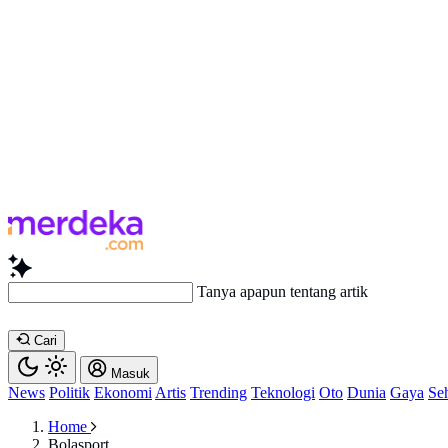
Tanya apapun tentang artikel ini...
Cari
Masuk
News
Politik
Ekonomi
Artis
Trending
Teknologi
Oto
Dunia
Gaya
Se
Home
Bolasport