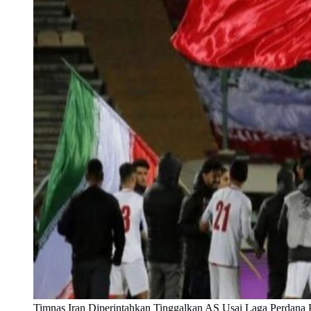
Timnas Iran Diperintahkan Tinggalkan AS Usai Laga Perdana