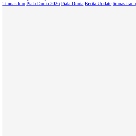
Timnas Iran
Piala Dunia 2026
Piala Dunia
Berita Update
timnas iran 