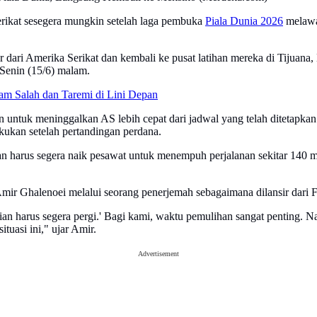
erikat sesegera mungkin setelah laga pembuka
Piala Dunia 2026
melawa
r dari Amerika Serikat dan kembali ke pusat latihan mereka di Tijuan
 Senin (15/6) malam.
jam Salah dan Taremi di Lini Depan
n untuk meninggalkan AS lebih cepat dari jadwal yang telah ditetapk
kukan setelah pertandingan perdana.
 harus segera naik pesawat untuk menempuh perjalanan sekitar 140 mil
ir Ghalenoei melalui seorang penerjemah sebagaimana dilansir dari 
ian harus segera pergi.' Bagi kami, waktu pemulihan sangat penting. 
tuasi ini," ujar Amir.
Advertisement