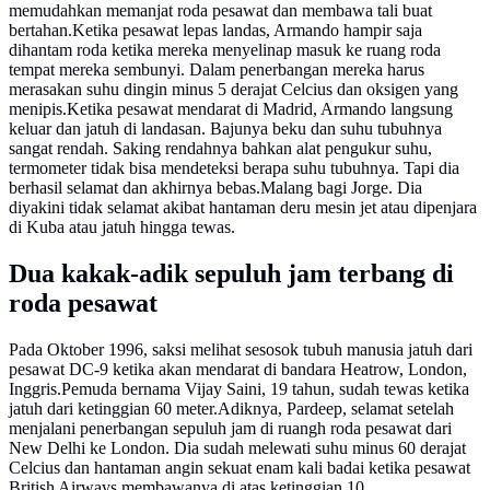
memudahkan memanjat roda pesawat dan membawa tali buat
bertahan.Ketika pesawat lepas landas, Armando hampir saja
dihantam roda ketika mereka menyelinap masuk ke ruang roda
tempat mereka sembunyi. Dalam penerbangan mereka harus
merasakan suhu dingin minus 5 derajat Celcius dan oksigen yang
menipis.Ketika pesawat mendarat di Madrid, Armando langsung
keluar dan jatuh di landasan. Bajunya beku dan suhu tubuhnya
sangat rendah. Saking rendahnya bahkan alat pengukur suhu,
termometer tidak bisa mendeteksi berapa suhu tubuhnya. Tapi dia
berhasil selamat dan akhirnya bebas.Malang bagi Jorge. Dia
diyakini tidak selamat akibat hantaman deru mesin jet atau dipenjara
di Kuba atau jatuh hingga tewas.
Dua kakak-adik sepuluh jam terbang di
roda pesawat
Pada Oktober 1996, saksi melihat sesosok tubuh manusia jatuh dari
pesawat DC-9 ketika akan mendarat di bandara Heatrow, London,
Inggris.Pemuda bernama Vijay Saini, 19 tahun, sudah tewas ketika
jatuh dari ketinggian 60 meter.Adiknya, Pardeep, selamat setelah
menjalani penerbangan sepuluh jam di ruangh roda pesawat dari
New Delhi ke London. Dia sudah melewati suhu minus 60 derajat
Celcius dan hantaman angin sekuat enam kali badai ketika pesawat
British Airways membawanya di atas ketinggian 10