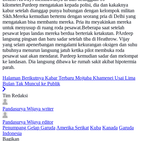
kilometer.Pardeep mengatakan kepada polisi, dia dan kakaknya
kabur setelah dianggap punya hubungan dengan kelompok militan
Sikh.Mereka kemudian bertemu dengan seorang pria di Delhi yang
mengatakan bisa membantu mereka. Pria itu meyakinkan mereka
untuk menyusup di ruang roda pesawat.Beberapa saat setelah
pesawat lepas landas mereka berdua berteriak ketakutan. PArdeep
langsung pingsan dan baru sadar setelah tiba di Heathrow. Vijay
yang selam apenerbangan mengalami kekurangan oksigen dan suhu
tubuhnya menurun langsung jatuh ketika pilot membuka roda
pesawat saat akan mendarat. Pardeep kemudian sadar dan melompat
ke landasan. Dia langsung dibawa ke rumah sakit akibat hipotermia
parah.
Halaman Berikutnya
Kabar Terbaru Mojtaba Khamenei Usai Lima
Bulan Tak Muncul ke Publik
Tim Redaksi
Pandasurya Wijaya
writer
Pandasurya Wijaya
editor
Penumpang Gelap Garuda
Amerika Serikat
Kuba
Kanada
Garuda
Indonesia
Bagikan