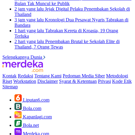
Bulan Tak Muncul ke Publik
2 jam yang lalu
Jejak Digital Pelaku Penembakan Sekolah di
Thailand
3 jam yang lalu
Kronologi Dua Pesawat Nyaris Tabrakan di
Bandara
1 hari yang lalu
Tabrakan Kereta di Kroasia, 19 Orang
Terluka
2 hari yang lalu
Penembakan Brutal ke Sekolah Elite di
Thailand, 7 Orang Tewas
Selengkapnya Dunia
Kontak
Redaksi
Tentang Kami
Pedoman Media Siber
Metodologi
Riset
Workstation
Disclaimer
Syarat & Ketentuan
Privasi
Kode Etik
Sitemap
Liputan6.com
Bola.com
Kapanlagi.com
Bola.net
Merdeka.com