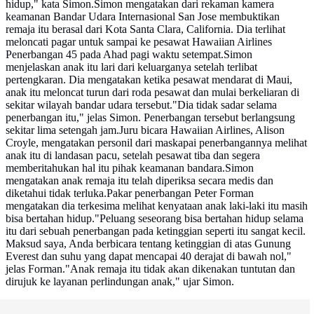
hidup," kata Simon.Simon mengatakan dari rekaman kamera
keamanan Bandar Udara Internasional San Jose membuktikan
remaja itu berasal dari Kota Santa Clara, California. Dia terlihat
meloncati pagar untuk sampai ke pesawat Hawaiian Airlines
Penerbangan 45 pada Ahad pagi waktu setempat.Simon
menjelaskan anak itu lari dari keluarganya setelah terlibat
pertengkaran. Dia mengatakan ketika pesawat mendarat di Maui,
anak itu meloncat turun dari roda pesawat dan mulai berkeliaran di
sekitar wilayah bandar udara tersebut."Dia tidak sadar selama
penerbangan itu," jelas Simon. Penerbangan tersebut berlangsung
sekitar lima setengah jam.Juru bicara Hawaiian Airlines, Alison
Croyle, mengatakan personil dari maskapai penerbangannya melihat
anak itu di landasan pacu, setelah pesawat tiba dan segera
memberitahukan hal itu pihak keamanan bandara.Simon
mengatakan anak remaja itu telah diperiksa secara medis dan
diketahui tidak terluka.Pakar penerbangan Peter Forman
mengatakan dia terkesima melihat kenyataan anak laki-laki itu masih
bisa bertahan hidup."Peluang seseorang bisa bertahan hidup selama
itu dari sebuah penerbangan pada ketinggian seperti itu sangat kecil.
Maksud saya, Anda berbicara tentang ketinggian di atas Gunung
Everest dan suhu yang dapat mencapai 40 derajat di bawah nol,"
jelas Forman."Anak remaja itu tidak akan dikenakan tuntutan dan
dirujuk ke layanan perlindungan anak," ujar Simon.