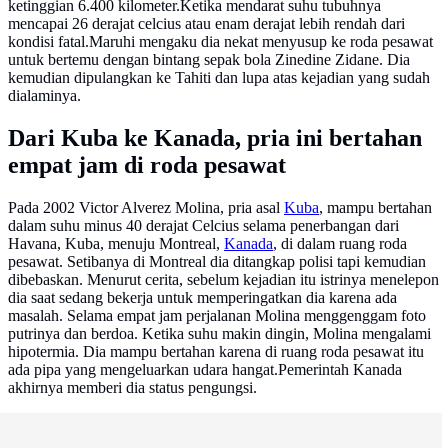
ketinggian 6.400 kilometer.Ketika mendarat suhu tubuhnya
mencapai 26 derajat celcius atau enam derajat lebih rendah dari
kondisi fatal.Maruhi mengaku dia nekat menyusup ke roda pesawat
untuk bertemu dengan bintang sepak bola Zinedine Zidane. Dia
kemudian dipulangkan ke Tahiti dan lupa atas kejadian yang sudah
dialaminya.
Dari Kuba ke Kanada, pria ini bertahan
empat jam di roda pesawat
Pada 2002 Victor Alverez Molina, pria asal
Kuba
, mampu bertahan
dalam suhu minus 40 derajat Celcius selama penerbangan dari
Havana, Kuba, menuju Montreal,
Kanada
, di dalam ruang roda
pesawat. Setibanya di Montreal dia ditangkap polisi tapi kemudian
dibebaskan. Menurut cerita, sebelum kejadian itu istrinya menelepon
dia saat sedang bekerja untuk memperingatkan dia karena ada
masalah. Selama empat jam perjalanan Molina menggenggam foto
putrinya dan berdoa. Ketika suhu makin dingin, Molina mengalami
hipotermia. Dia mampu bertahan karena di ruang roda pesawat itu
ada pipa yang mengeluarkan udara hangat.Pemerintah Kanada
akhirnya memberi dia status pengungsi.