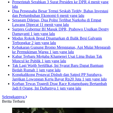
Pemerintah Serahkan 3 Surat Presiden ke DPR
4 menit yang
lalu
Dua Pengusaha Besar Temui Seskab Teddy, Bahas Investasi
dan Pertumbuhan Ekonomi
6 menit yang lalu
Seragam Dilepas, Dua Polisi Terlibat Narkoba di Empat
Lawang Dipecat
11 menit yang lalu
Surpres Gubernur BI Masuk DPR, Prabowo Usulkan Destry
Damayanti
1 jam yang lalu
Modus Rokok Ilegal Disamarkan di Balik Besi Galvanis
Terbongkar
2 jam yang lalu
Kebakaran Gunung Bromo Mengganas, Api Mulai Mengarah
ke Permukiman Warga
1 jam yang lalu
Kabar Terbaru Mojtaba Khamenei Usai Lima Bulan Tak
Muncul ke Publik
1 jam yang lalu
Tak Lagi Wajib Sertifikat, Ini Syarat Baru Dapat Bantuan
Bedah Rumah
1 jam yang lalu
Kongkalikong Pegawai Dishub dan Satpol PP Surabaya,
Janjikan Lowongan Kerja Bayar Rp20 Juta
1 jam yang lalu
Korban Tewas Tragedi Drag Race Kotamobagu Bertambah
Jadi 8 Orang, Ini Daftarnya
1 jam yang lalu
Selengkapnya
Berita Terbaru