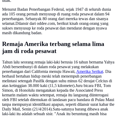
tidak.
Menurut Badan Penerbangan Federal, sejak 1947 di seluruh dunia
ada 105 orang pernah menyusup di ruang roda pesawat dalam 94
penerbangan. Sebanyak 80 orang dari mereka tewas dan sisanya
selamat.Dilansir dari oddee.com, berikut kisah orang-orang yang
sukses menyusup ke roda pesawat dan mendarat dengan nyawa
masih dikandung badan.
Remaja Amerika terbang selama lima
jam di roda pesawat
Tahun lalu seorang remaja laki-laki berusia 16 tahun bernama Yahya
Abdi bersembunyi di dalam roda pesawat yang melakukan
penerbangan dari California menuju Hawaii,
Amerika Serikat
. Dia
berhasil bertahan hidup meski telah menempuh penerbangan
melintasi setengah Pasifik dengan suhu minus 62 derajat Celcius di
atas ketinggian 38.000 kaki (11,5 kilometer).Juru bicara FBI, Tom
Simon, di Honolulu mengatakan kepada the Associated Press
kemarin malam waktu setempat, remaja itu langsung diinterogasi
oleh FBI setelah ditemukan di landasan pacu bandara di Pulau Maui
tanpa mempunyai identifikasi apapun, seperti dilansir surat kabar the
Daily Mail, Senin (21/4/2014).Satu-satunya barang dibawa anak
laki-laki itu adalah sebuah sisir. "Anak itu beruntung masih bisa