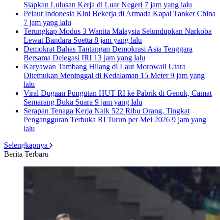
Siapkan Lulusan Kerja di Luar Negeri
7 jam yang lalu
Pelaut Indonesia Kini Bekerja di Armada Kapal Tanker China
7 jam yang lalu
Terungkap Modus 3 Wanita Malaysia Selundupkan Narkoba
Lewat Bandara Soetta
8 jam yang lalu
Demokrat Bahas Tantangan Demokrasi Asia Tenggara
Bersama Delegasi IRI
13 jam yang lalu
Karyawan Tambang Hilang di Laut Morowali Utara
Ditemukan Meninggal di Kedalaman 15 Meter
9 jam yang
lalu
Viral Dugaan Pungutan HUT RI ke Pabrik di Genuk, Camat
Semarang Buka Suara
9 jam yang lalu
Serapan Tenaga Kerja Naik 522 Ribu Orang, Tingkat
Pengangguran Terbuka RI Turun per Mei 2026
9 jam yang
lalu
Selengkapnya
Berita Terbaru