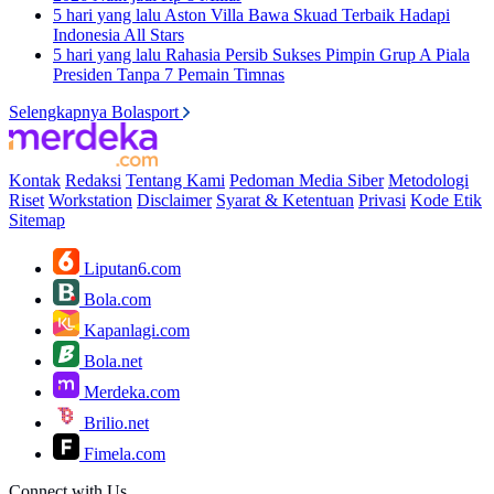
5 hari yang lalu
Aston Villa Bawa Skuad Terbaik Hadapi
Indonesia All Stars
5 hari yang lalu
Rahasia Persib Sukses Pimpin Grup A Piala
Presiden Tanpa 7 Pemain Timnas
Selengkapnya Bolasport
Kontak
Redaksi
Tentang Kami
Pedoman Media Siber
Metodologi
Riset
Workstation
Disclaimer
Syarat & Ketentuan
Privasi
Kode Etik
Sitemap
Liputan6.com
Bola.com
Kapanlagi.com
Bola.net
Merdeka.com
Brilio.net
Fimela.com
Connect with Us