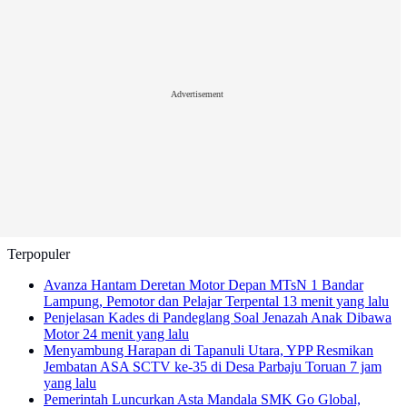
Advertisement
Terpopuler
Avanza Hantam Deretan Motor Depan MTsN 1 Bandar
Lampung, Pemotor dan Pelajar Terpental
13 menit yang lalu
Penjelasan Kades di Pandeglang Soal Jenazah Anak Dibawa
Motor
24 menit yang lalu
Menyambung Harapan di Tapanuli Utara, YPP Resmikan
Jembatan ASA SCTV ke-35 di Desa Parbaju Toruan
7 jam
yang lalu
Pemerintah Luncurkan Asta Mandala SMK Go Global,