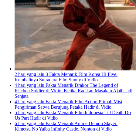
2 hari yang lalu
3 Fakta Menarik Film Korea Hi-Five:
Kembalinya Sutradara Film Sunny di Vidio
4 hari yang lalu
Fakta Menarik Drakor The Legend of
Kitchen Soldier di Vidio: Ketika Racikan Masakan Ajaib Jadi
Senjata
4 hari yang lalu
Fakta Menarik Film Action Primal: Misi
Pengiriman Satwa Berujung Petaka Hadir di Vidio
5 hari yang lalu
Fakta Menarik Film Indonesia Till Death Do
Us Part Hadir di Vidio
6 hari yang lalu
Fakta Menarik Anime Demon Slayer:
Kimetsu No Yaiba Infinity Castle, Nonton di Vidio