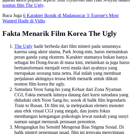
nonton film The Ugly
.
Baca Juga
6 Karakter Ikonik di Madagascar 3: Europe's Most
Wanted Hadir di Vidio
Fakta Menarik Film Korea The Ugly
The Ugly
hadir berbeda dari film misteri pada umumnya
karena sang aktor utama, Park Jeong-min, harus memainkan
peran ganda yang ekstrem. Karakter utamanya bukan hanya
sebagai Im Dong-hwan di masa kini, melainkan ia juga harus
bertransformasi menjadi versi muda dari ayahnya yang
merupakan seorang tuna netra. Hal inilah yang membuat
perjalanan aktingnya terasa lebih menarik untuk diikuti
nonton film korea the ugly.
Sutradara Yeon Sang-ho yang Keluar dari Zona Nyaman
CGI, Fakta menarik lainnya datang dari kursi sutradara yang
diduduki oleh Yeon Sang-ho, sosok di balik film legendaris
Train to Busan. Di film ini, ia melepaskan elemen monster
atau efek visual CGI yang megah, dan justru fokus
membangun ketegangan psikologis lewat naskah yang sunyi
namun sangat menusuk perasaan penonton.
Mengangkat Isu Sensitif Mengenai Bias Stigma Sosial. Di
balik misteri penemuan jasad, film ini ternyata menyimpan