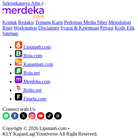
Selengkapnya Artis
Kontak
Redaksi
Tentang Kami
Pedoman Media Siber
Metodologi
Riset
Workstation
Disclaimer
Syarat & Ketentuan
Privasi
Kode Etik
Sitemap
Liputan6.com
Bola.com
Kapanlagi.com
Bola.net
Merdeka.com
Brilio.net
Fimela.com
Connect with Us
Copyright © 2026 Liputan6.com
•
KLY KapanLagi Youniverse All Right Reserved.