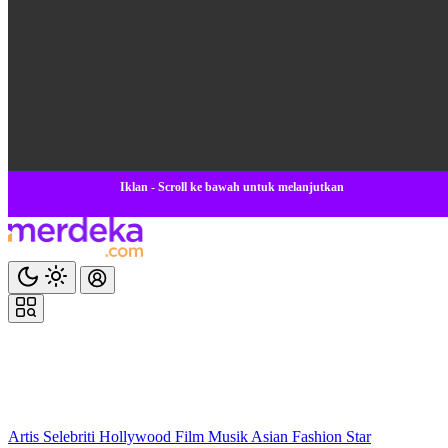
Iklan - Scroll ke bawah untuk melanjutkan
Artis
Selebriti
Hollywood
Film
Musik
Asian
Fashion
Star