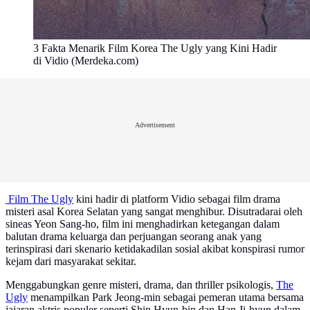
3 Fakta Menarik Film Korea The Ugly yang Kini Hadir
di Vidio (Merdeka.com)
Advertisement
Film The Ugly
kini hadir di platform Vidio sebagai film drama
misteri asal Korea Selatan yang sangat menghibur. Disutradarai oleh
sineas Yeon Sang-ho, film ini menghadirkan ketegangan dalam
balutan drama keluarga dan perjuangan seorang anak yang
terinspirasi dari skenario ketidakadilan sosial akibat konspirasi rumor
kejam dari masyarakat sekitar.
Menggabungkan genre misteri, drama, dan thriller psikologis,
The
Ugly
menampilkan Park Jeong-min sebagai pemeran utama bersama
jajaran aktris populer seperti Shin Hyun-bin dan Han Ji-hyun dalam