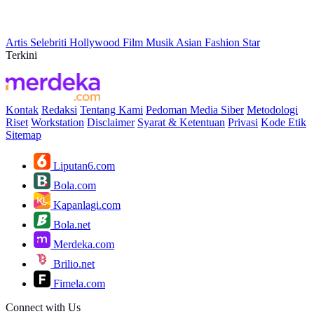
Artis
Selebriti
Hollywood
Film
Musik
Asian
Fashion
Star
Terkini
Kontak
Redaksi
Tentang Kami
Pedoman Media Siber
Metodologi
Riset
Workstation
Disclaimer
Syarat & Ketentuan
Privasi
Kode Etik
Sitemap
Liputan6.com
Bola.com
Kapanlagi.com
Bola.net
Merdeka.com
Brilio.net
Fimela.com
Connect with Us