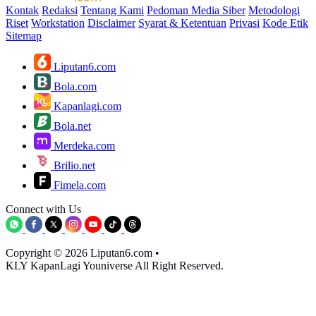
Kontak
Redaksi
Tentang Kami
Pedoman Media Siber
Metodologi
Riset
Workstation
Disclaimer
Syarat & Ketentuan
Privasi
Kode Etik
Sitemap
Liputan6.com
Bola.com
Kapanlagi.com
Bola.net
Merdeka.com
Brilio.net
Fimela.com
Connect with Us
Copyright © 2026 Liputan6.com
•
KLY KapanLagi Youniverse All Right Reserved.