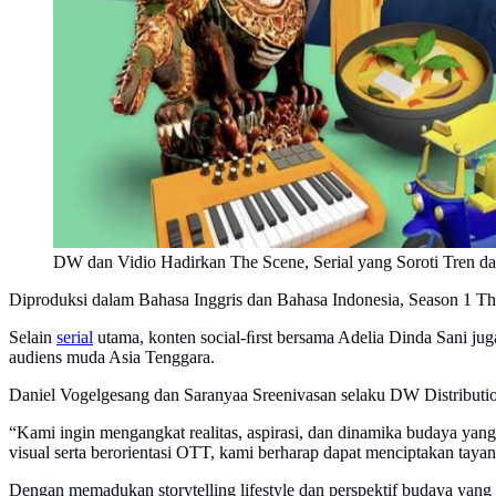
DW dan Vidio Hadirkan The Scene, Serial yang Soroti Tren d
Diproduksi dalam Bahasa Inggris dan Bahasa Indonesia, Season 1 The
Selain
serial
utama, konten social-ﬁrst bersama Adelia Dinda Sani juga
audiens muda Asia Tenggara.
Daniel Vogelgesang dan Saranyaa Sreenivasan selaku DW Distribution
“Kami ingin mengangkat realitas, aspirasi, dan dinamika budaya ya
visual serta berorientasi OTT, kami berharap dapat menciptakan taya
Dengan memadukan storytelling lifestyle dan perspektif budaya ya