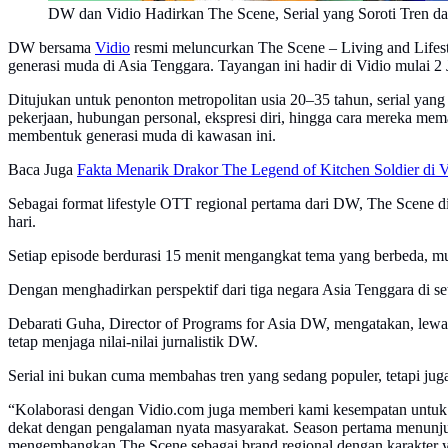
DW dan Vidio Hadirkan The Scene, Serial yang Soroti Tren da
DW bersama
Vidio
resmi meluncurkan The Scene – Living and Lifest
generasi muda di Asia Tenggara. Tayangan ini hadir di Vidio mulai 2 
Ditujukan untuk penonton metropolitan usia 20–35 tahun, serial yang
pekerjaan, hubungan personal, ekspresi diri, hingga cara mereka me
membentuk generasi muda di kawasan ini.
Baca Juga
Fakta Menarik Drakor The Legend of Kitchen Soldier di V
Sebagai format lifestyle OTT regional pertama dari DW, The Scene d
hari.
Setiap episode berdurasi 15 menit mengangkat tema yang berbeda, mula
Dengan menghadirkan perspektif dari tiga negara Asia Tenggara di s
Debarati Guha, Director of Programs for Asia DW, mengatakan, lewat
tetap menjaga nilai-nilai jurnalistik DW.
Serial ini bukan cuma membahas tren yang sedang populer, tetapi juga
“Kolaborasi dengan Vidio.com juga memberi kami kesempatan untuk me
dekat dengan pengalaman nyata masyarakat. Season pertama menunjukk
mengembangkan The Scene sebagai brand regional dengan karakter yan