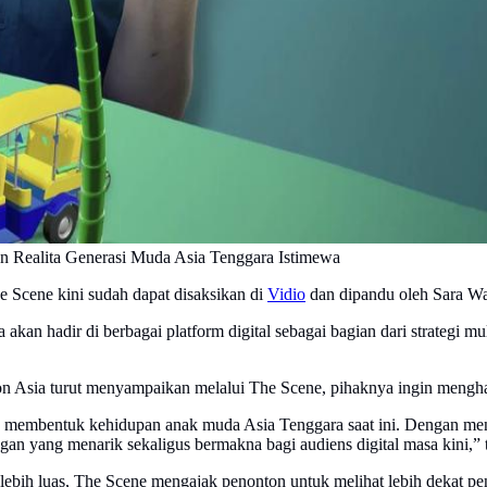
an Realita Generasi Muda Asia Tenggara Istimewa
 Scene kini sudah dapat disaksikan di
Vidio
dan dipandu oleh Sara W
 akan hadir di berbagai platform digital sebagai bagian dari strategi 
 Asia turut menyampaikan melalui The Scene, pihaknya ingin menghadir
ng membentuk kehidupan anak muda Asia Tenggara saat ini. Dengan men
ngan yang menarik sekaligus bermakna bagi audiens digital masa kini,” 
ng lebih luas, The Scene mengajak penonton untuk melihat lebih deka