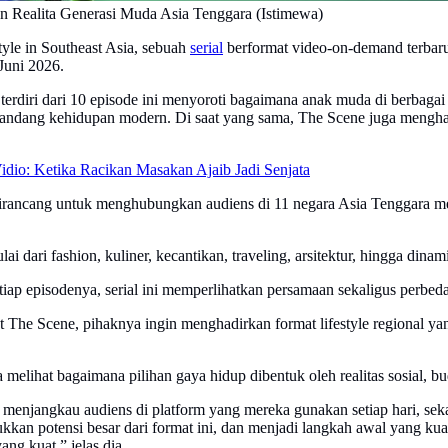
n Realita Generasi Muda Asia Tenggara (Istimewa)
yle in Southeast Asia, sebuah
serial
berformat video-on-demand terbaru
Juni 2026.
 terdiri dari 10 episode ini menyoroti bagaimana anak muda di berbagai
mandang kehidupan modern. Di saat yang sama, The Scene juga menghad
idio: Ketika Racikan Masakan Ajaib Jadi Senjata
irancang untuk menghubungkan audiens di 11 negara Asia Tenggara mela
i dari fashion, kuliner, kecantikan, traveling, arsitektur, hingga din
etiap episodenya, serial ini memperlihatkan persamaan sekaligus perbe
 The Scene, pihaknya ingin menghadirkan format lifestyle regional y
 melihat bagaimana pilihan gaya hidup dibentuk oleh realitas sosial, b
njangkau audiens di platform yang mereka gunakan setiap hari, sekali
an potensi besar dari format ini, dan menjadi langkah awal yang kuat
g kuat,” jelas dia.