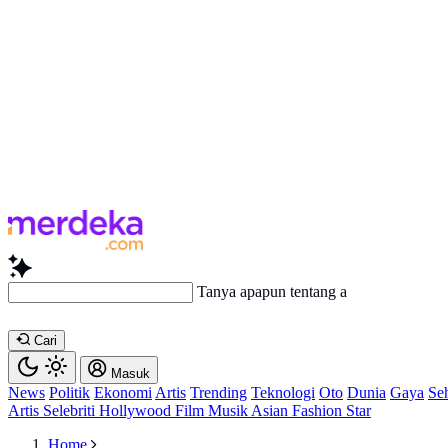
Tanya apapun tentang artikel ini...
Cari
Masuk
News
Politik
Ekonomi
Artis
Trending
Teknologi
Oto
Dunia
Gaya
Se
Artis
Selebriti
Hollywood
Film
Musik
Asian
Fashion
Star
Home