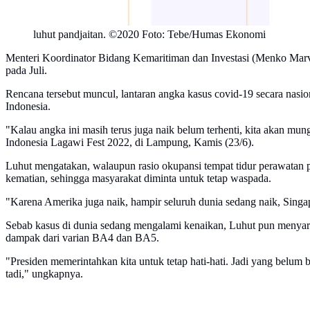
luhut pandjaitan. ©2020 Foto: Tebe/Humas Ekonomi
Menteri Koordinator Bidang Kemaritiman dan Investasi (Menko Marv
pada Juli.
Rencana tersebut muncul, lantaran angka kasus covid-19 secara nasi
Indonesia.
"Kalau angka ini masih terus juga naik belum terhenti, kita akan mu
Indonesia Lagawi Fest 2022, di Lampung, Kamis (23/6).
Luhut mengatakan, walaupun rasio okupansi tempat tidur perawatan pa
kematian, sehingga masyarakat diminta untuk tetap waspada.
"Karena Amerika juga naik, hampir seluruh dunia sedang naik, Singapu
Sebab kasus di dunia sedang mengalami kenaikan, Luhut pun menyar
dampak dari varian BA4 dan BA5.
"Presiden memerintahkan kita untuk tetap hati-hati. Jadi yang belum
tadi," ungkapnya.