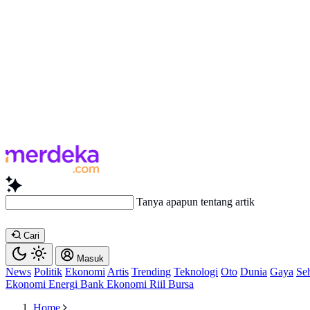
Tanya apapun tentang artikel ini...
Cari
Masuk
News
Politik
Ekonomi
Artis
Trending
Teknologi
Oto
Dunia
Gaya
Se
Ekonomi
Energi
Bank
Ekonomi
Riil
Bursa
Home