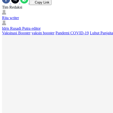
Copy Link
Tim Redaksi
Rita
writer
Idris Rusadi Putra
editor
Vaksinasi Booster
vaksin booster
Pandemi COVID-19
Luhut Panjait