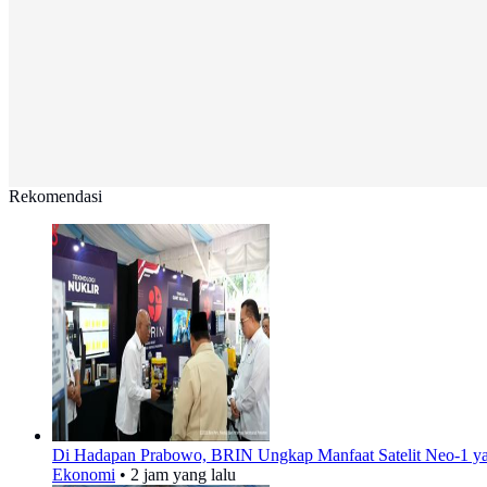
Rekomendasi
Di Hadapan Prabowo, BRIN Ungkap Manfaat Satelit Neo-1 y
Ekonomi
•
2 jam yang lalu