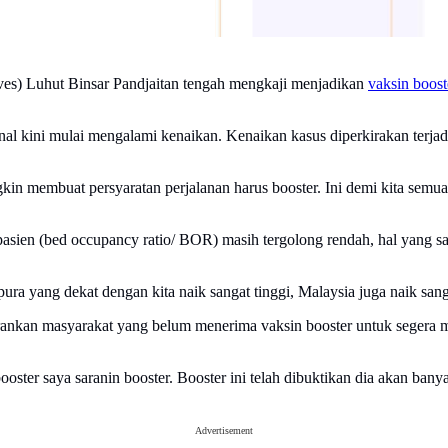
es) Luhut Binsar Pandjaitan tengah mengkaji menjadikan
vaksin boost
onal kini mulai mengalami kenaikan. Kenaikan kasus diperkirakan ter
ngkin membuat persyaratan perjalanan harus booster. Ini demi kita se
sien (bed occupancy ratio/ BOR) masih tergolong rendah, hal yang sam
ra yang dekat dengan kita naik sangat tinggi, Malaysia juga naik sanga
ankan masyarakat yang belum menerima vaksin booster untuk segera me
 booster saya saranin booster. Booster ini telah dibuktikan dia akan 
Advertisement