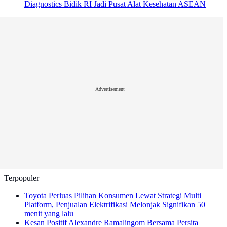
Diagnostics Bidik RI Jadi Pusat Alat Kesehatan ASEAN
Advertisement
Terpopuler
Toyota Perluas Pilihan Konsumen Lewat Strategi Multi
Platform, Penjualan Elektrifikasi Melonjak Signifikan
50
menit yang lalu
Kesan Positif Alexandre Ramalingom Bersama Persita