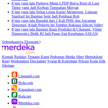
8 jam yang lalu
Purbaya Minta LPDP Biaya Riset di Laut
Timor yang Jadi Korban Tumpahan Minyak
8 jam yang lalu
Nekat Lepas Karier Mentereng, Lulusan
Stanford Ini Banting Setir Jadi Pembuat Roti
8 jam yang lalu
Bangkit dari 2 Kali PHK dan Ancaman
Deportasi, Kisah Pekerja Ini Tembus Raksasa Silicon Valley
8 jam yang lalu
Bangun Basis Produksi di Cikarang, Virtue
Diagnostics Bidik RI Jadi Pusat Alat Kesehatan ASEAN
Selengkapnya Ekonomi
Kontak
Redaksi
Tentang Kami
Pedoman Media Siber
Metodologi
Riset
Workstation
Disclaimer
Syarat & Ketentuan
Privasi
Kode Etik
Sitemap
Liputan6.com
Bola.com
Kapanlagi.com
Bola.net
Merdeka.com