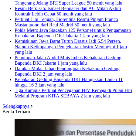
Tangerang Jelang BRI Super League
50 menit yang lalu
Resmi Berpisah: Ismael Bennacer dan AC Milan Akhiri
Kontrak Lebih Cepat
50 menit yang lalu
Perkuat Lini Tengah, Fiorentina Resmi Pinjam Franco
Mastantuono dari Real Madrid
50 menit yang lalu
Polda Metro Jaya Siagakan 125 Personel untuk Pengamanan
Kebakaran Bapenda DKI Jakarta
1 jam yang lalu
Kemiskinan Jawa Barat Turun Drastis Jadi 6,54 Persen,
Namun Ketimpangan Pengeluaran Justru Meningkat
1 jam
yang lalu
Penutupan Jalan Abdul Muis Imbas Kebakaran Gedung
Bapenda DKI Jakarta
1 jam yang lalu
Damkar Mulai Tahap Pendinginan Kebakaran Gedung
Bapenda DKI
2 jam yang lalu
Kebakaran Gedung Bapenda DKI Hanguskan Lantai 11
hingga 16
3 jam yang lalu
Tiga Kampus Perkuat Pencegahan HIV Remaja di Pulau Hiri
Melalui Program KITA SEBAYA
2 jam yang lalu
Selengkapnya
Berita Terbaru