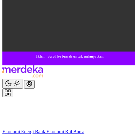
Iklan - Scroll ke bawah untuk melanjutkan
Ekonomi
Energi
Bank
Ekonomi
Riil
Bursa