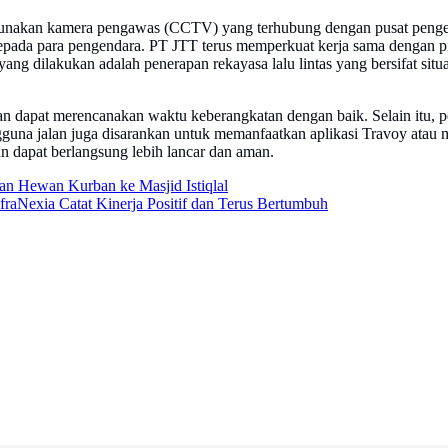
nakan kamera pengawas (CCTV) yang terhubung dengan pusat pengendal
kepada para pengendara. PT JTT terus memperkuat kerja sama dengan p
g dilakukan adalah penerapan rekayasa lalu lintas yang bersifat situas
n dapat merencanakan waktu keberangkatan dengan baik. Selain itu, 
guna jalan juga disarankan untuk memanfaatkan aplikasi Travoy atau
n dapat berlangsung lebih lancar dan aman.
an Hewan Kurban ke Masjid Istiqlal
raNexia Catat Kinerja Positif dan Terus Bertumbuh