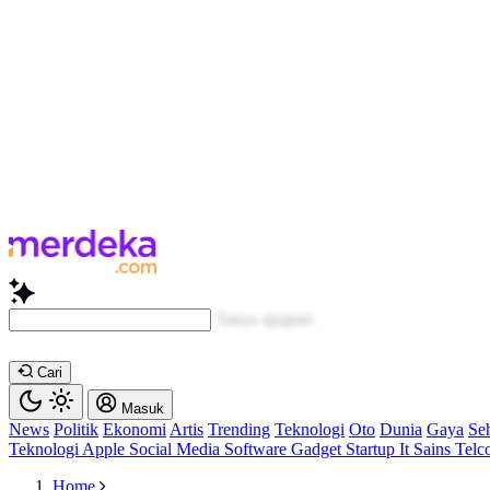
Baca lebih cep
Cari
Masuk
News
Politik
Ekonomi
Artis
Trending
Teknologi
Oto
Dunia
Gaya
Se
Teknologi
Apple
Social Media
Software
Gadget
Startup
It
Sains
Telc
Home