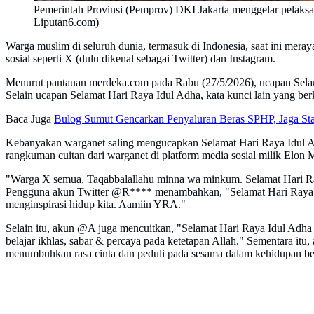
Pemerintah Provinsi (Pemprov) DKI Jakarta menggelar pelaksan
Liputan6.com)
Warga muslim di seluruh dunia, termasuk di Indonesia, saat ini mera
sosial seperti X (dulu dikenal sebagai Twitter) dan Instagram.
Menurut pantauan merdeka.com pada Rabu (27/5/2026), ucapan Selama
Selain ucapan Selamat Hari Raya Idul Adha, kata kunci lain yang berk
Baca Juga
Bulog Sumut Gencarkan Penyaluran Beras SPHP, Jaga Stabi
Kebanyakan warganet saling mengucapkan Selamat Hari Raya Idul Adh
rangkuman cuitan dari warganet di platform media sosial milik Elon M
"Warga X semua, Taqabbalallahu minna wa minkum. Selamat Hari Ra
Pengguna akun Twitter @R**** menambahkan, "Selamat Hari Raya Id
menginspirasi hidup kita. Aamiin YRA."
Selain itu, akun @A juga mencuitkan, "Selamat Hari Raya Idul Adha 
belajar ikhlas, sabar & percaya pada ketetapan Allah." Sementara
menumbuhkan rasa cinta dan peduli pada sesama dalam kehidupan be