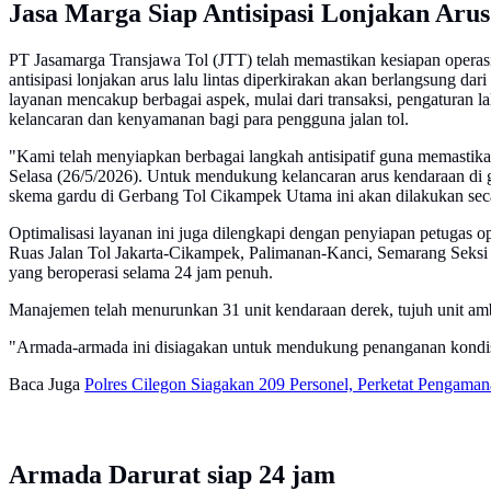
Jasa Marga Siap Antisipasi Lonjakan Arus
PT Jasamarga Transjawa Tol (JTT) telah memastikan kesiapan operas
antisipasi lonjakan arus lalu lintas diperkirakan akan berlangsung 
layanan mencakup berbagai aspek, mulai dari transaksi, pengaturan la
kelancaran dan kenyamanan bagi para pengguna jalan tol.
"Kami telah menyiapkan berbagai langkah antisipatif guna memastika
Selasa (26/5/2026). Untuk mendukung kelancaran arus kendaraan di 
skema gardu di Gerbang Tol Cikampek Utama ini akan dilakukan secara
Optimalisasi layanan ini juga dilengkapi dengan penyiapan petugas op
Ruas Jalan Tol Jakarta-Cikampek, Palimanan-Kanci, Semarang Seksi A
yang beroperasi selama 24 jam penuh.
Manajemen telah menurunkan 31 unit kendaraan derek, tujuh unit ambu
"Armada-armada ini disiagakan untuk mendukung penanganan kondisi d
Baca Juga
Polres Cilegon Siagakan 209 Personel, Perketat Pengaman
Armada Darurat siap 24 jam