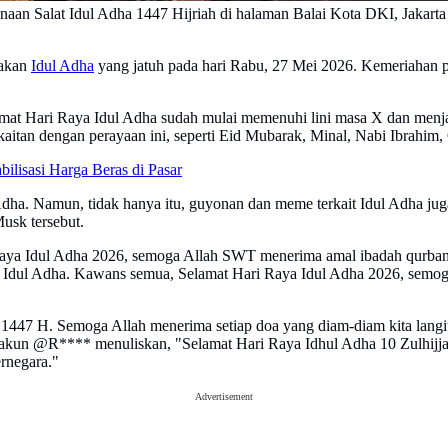
aan Salat Idul Adha 1447 Hijriah di halaman Balai Kota DKI, Jakarta
yakan
Idul Adha
yang jatuh pada hari Rabu, 27 Mei 2026. Kemeriahan pera
t Hari Raya Idul Adha sudah mulai memenuhi lini masa X dan menjadi 
aitan dengan perayaan ini, seperti Eid Mubarak, Minal, Nabi Ibrahim, Q
lisasi Harga Beras di Pasar
a. Namun, tidak hanya itu, guyonan dan meme terkait Idul Adha juga 
usk tersebut.
ya Idul Adha 2026, semoga Allah SWT menerima amal ibadah qurban k
ul Adha. Kawans semua, Selamat Hari Raya Idul Adha 2026, semoga k
1447 H. Semoga Allah menerima setiap doa yang diam-diam kita langitk
 itu, akun @R**** menuliskan, "Selamat Hari Raya Idhul Adha 10 Zul
rnegara."
Advertisement