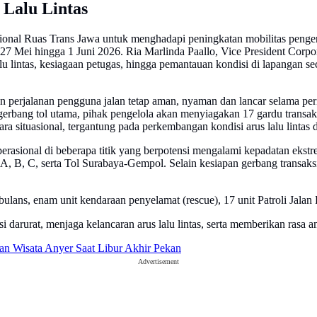
 Lalu Lintas
ional Ruas Trans Jawa untuk menghadapi peningkatan mobilitas penge
dari 27 Mei hingga 1 Juni 2026. Ria Marlinda Paallo, Vice President Co
lu lintas, kesiagaan petugas, hingga pemantauan kondisi di lapangan s
n perjalanan pengguna jalan tetap aman, nyaman dan lancar selama per
gerbang tol utama, pihak pengelola akan menyiagakan 17 gardu transa
 situasional, tergantung pada perkembangan kondisi arus lalu lintas d
erasional di beberapa titik yang berpotensi mengalami kepadatan ekstr
, B, C, serta Tol Surabaya-Gempol. Selain kesiapan gerbang transaks
lans, enam unit kendaraan penyelamat (rescue), 17 unit Patroli Jalan 
arurat, menjaga kelancaran arus lalu lintas, serta memberikan rasa a
an Wisata Anyer Saat Libur Akhir Pekan
Advertisement