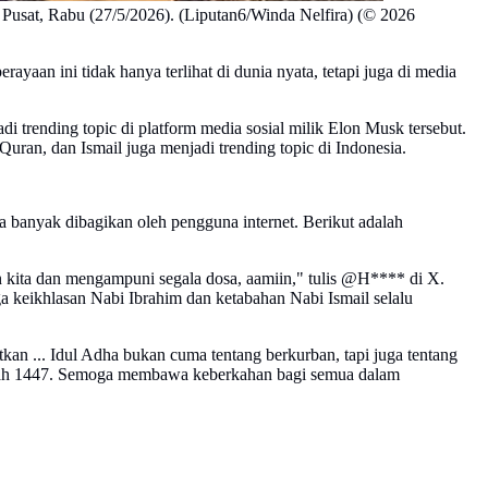
 Pusat, Rabu (27/5/2026). (Liputan6/Winda Nelfira) (© 2026
yaan ini tidak hanya terlihat di dunia nyata, tetapi juga di media
trending topic di platform media sosial milik Elon Musk tersebut.
uran, dan Ismail juga menjadi trending topic di Indonesia.
banyak dibagikan oleh pengguna internet. Berikut adalah
ita dan mengampuni segala dosa, aamiin," tulis @H**** di X.
eikhlasan Nabi Ibrahim dan ketabahan Nabi Ismail selalu
an ... Idul Adha bukan cuma tentang berkurban, tapi juga tentang
hijjah 1447. Semoga membawa keberkahan bagi semua dalam