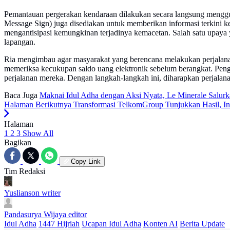
Pemantauan pergerakan kendaraan dilakukan secara langsung menggu
Message Sign) juga disediakan untuk memberikan informasi terkini 
mengantisipasi kemungkinan terjadinya kemacetan. Salah satu upaya yan
lapangan.
Ria mengimbau agar masyarakat yang berencana melakukan perjalana
memeriksa kecukupan saldo uang elektronik sebelum berangkat. Peng
perjalanan mereka. Dengan langkah-langkah ini, diharapkan perjalana
Baca Juga
Maknai Idul Adha dengan Aksi Nyata, Le Minerale Salurk
Halaman Berikutnya
Transformasi TelkomGroup Tunjukkan Hasil, Inf
Halaman
1
2
3
Show All
Bagikan
Copy Link
Tim Redaksi
Yuslianson
writer
Pandasurya Wijaya
editor
Idul Adha
1447 Hijriah
Ucapan Idul Adha
Konten AI
Berita Update