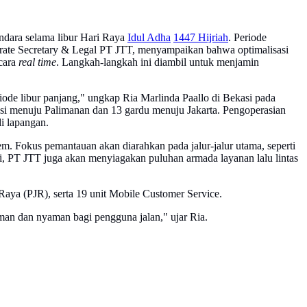
ndara selama libur Hari Raya
Idul Adha
1447 Hijriah
. Periode
rporate Secretary & Legal PT JTT, menyampaikan bahwa optimalisasi
ecara
real time
. Langkah-langkah ini diambil untuk menjamin
iode libur panjang," ungkap Ria Marlinda Paallo di Bekasi pada
ksi menuju Palimanan dan 13 gardu menuju Jakarta. Pengoperasian
i lapangan.
em. Fokus pemantauan akan diarahkan pada jalur-jalur utama, seperti
i, PT JTT juga akan menyiagakan puluhan armada layanan lalu lintas
Raya (PJR), serta 19 unit Mobile Customer Service.
man dan nyaman bagi pengguna jalan," ujar Ria.