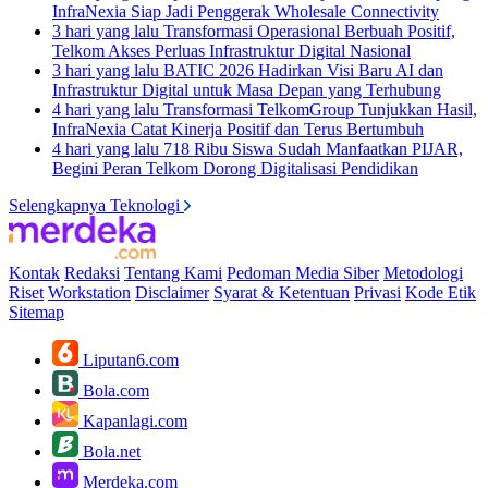
InfraNexia Siap Jadi Penggerak Wholesale Connectivity
3 hari yang lalu
Transformasi Operasional Berbuah Positif,
Telkom Akses Perluas Infrastruktur Digital Nasional
3 hari yang lalu
BATIC 2026 Hadirkan Visi Baru AI dan
Infrastruktur Digital untuk Masa Depan yang Terhubung
4 hari yang lalu
Transformasi TelkomGroup Tunjukkan Hasil,
InfraNexia Catat Kinerja Positif dan Terus Bertumbuh
4 hari yang lalu
718 Ribu Siswa Sudah Manfaatkan PIJAR,
Begini Peran Telkom Dorong Digitalisasi Pendidikan
Selengkapnya Teknologi
Kontak
Redaksi
Tentang Kami
Pedoman Media Siber
Metodologi
Riset
Workstation
Disclaimer
Syarat & Ketentuan
Privasi
Kode Etik
Sitemap
Liputan6.com
Bola.com
Kapanlagi.com
Bola.net
Merdeka.com