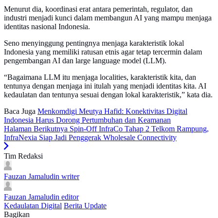
Menurut dia, koordinasi erat antara pemerintah, regulator, dan
industri menjadi kunci dalam membangun AI yang mampu menjaga
identitas nasional Indonesia.
Seno menyinggung pentingnya menjaga karakteristik lokal
Indonesia yang memiliki ratusan etnis agar tetap tercermin dalam
pengembangan AI dan large language model (LLM).
“Bagaimana LLM itu menjaga localities, karakteristik kita, dan
tentunya dengan menjaga ini itulah yang menjadi identitas kita. AI
kedaulatan dan tentunya sesuai dengan lokal karakteristik,” kata dia.
Baca Juga
Menkomdigi Meutya Hafid: Konektivitas Digital
Indonesia Harus Dorong Pertumbuhan dan Keamanan
Halaman Berikutnya
Spin-Off InfraCo Tahap 2 Telkom Rampung,
InfraNexia Siap Jadi Penggerak Wholesale Connectivity
Tim Redaksi
Fauzan Jamaludin
writer
Fauzan Jamaludin
editor
Kedaulatan Digital
Berita Update
Bagikan