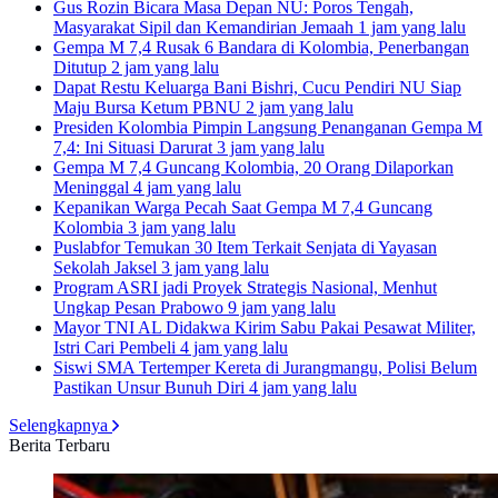
Gus Rozin Bicara Masa Depan NU: Poros Tengah,
Masyarakat Sipil dan Kemandirian Jemaah
1 jam yang lalu
Gempa M 7,4 Rusak 6 Bandara di Kolombia, Penerbangan
Ditutup
2 jam yang lalu
Dapat Restu Keluarga Bani Bishri, Cucu Pendiri NU Siap
Maju Bursa Ketum PBNU
2 jam yang lalu
Presiden Kolombia Pimpin Langsung Penanganan Gempa M
7,4: Ini Situasi Darurat
3 jam yang lalu
Gempa M 7,4 Guncang Kolombia, 20 Orang Dilaporkan
Meninggal
4 jam yang lalu
Kepanikan Warga Pecah Saat Gempa M 7,4 Guncang
Kolombia
3 jam yang lalu
Puslabfor Temukan 30 Item Terkait Senjata di Yayasan
Sekolah Jaksel
3 jam yang lalu
Program ASRI jadi Proyek Strategis Nasional, Menhut
Ungkap Pesan Prabowo
9 jam yang lalu
Mayor TNI AL Didakwa Kirim Sabu Pakai Pesawat Militer,
Istri Cari Pembeli
4 jam yang lalu
Siswi SMA Tertemper Kereta di Jurangmangu, Polisi Belum
Pastikan Unsur Bunuh Diri
4 jam yang lalu
Selengkapnya
Berita Terbaru