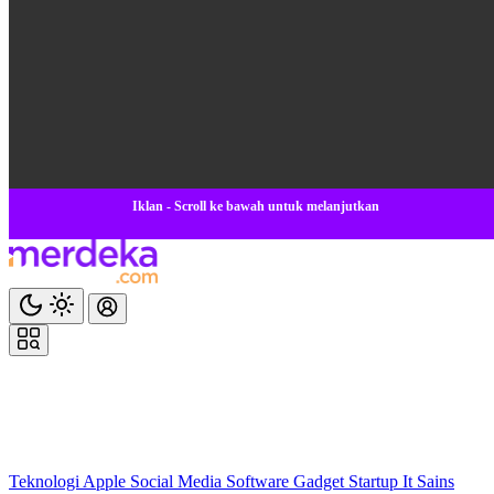
Iklan - Scroll ke bawah untuk melanjutkan
Teknologi
Apple
Social Media
Software
Gadget
Startup
It
Sains