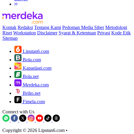
Kontak
Redaksi
Tentang Kami
Pedoman Media Siber
Metodologi
Riset
Workstation
Disclaimer
Syarat & Ketentuan
Privasi
Kode Etik
Sitemap
Liputan6.com
Bola.com
Kapanlagi.com
Bola.net
Merdeka.com
Brilio.net
Fimela.com
Connect with Us
Copyright © 2026 Liputan6.com
•