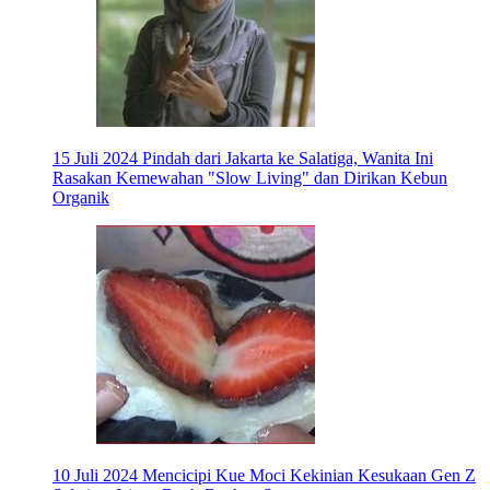
15 Juli 2024
Pindah dari Jakarta ke Salatiga, Wanita Ini
Rasakan Kemewahan "Slow Living" dan Dirikan Kebun
Organik
10 Juli 2024
Mencicipi Kue Moci Kekinian Kesukaan Gen Z