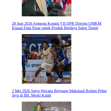
28 Juni 2026
Anggota Komisi VII DPR Dorong UMKM
Kuasai Data Pasar untuk Produk Berdaya Saing Tinggi
2 Mei 2026
Satya Wacana Berjuang Maksimal Redam Pelita
Jaya di IBL Meski Kalah