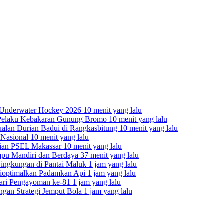
a Underwater Hockey 2026
10 menit yang lalu
gi Pelaku Kebakaran Gunung Bromo
10 menit yang lalu
ualan Durian Badui di Rangkasbitung
10 menit yang lalu
 Nasional
10 menit yang lalu
saian PSEL Makassar
10 menit yang lalu
mpu Mandiri dan Berdaya
37 menit yang lalu
ingkungan di Pantai Maluk
1 jam yang lalu
Dioptimalkan Padamkan Api
1 jam yang lalu
ari Pengayoman ke-81
1 jam yang lalu
gan Strategi Jemput Bola
1 jam yang lalu