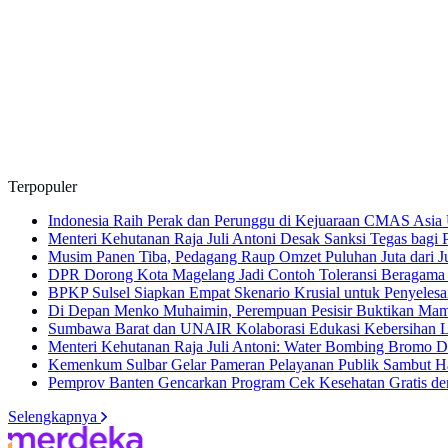
Terpopuler
Indonesia Raih Perak dan Perunggu di Kejuaraan CMAS Asi
Menteri Kehutanan Raja Juli Antoni Desak Sanksi Tegas ba
Musim Panen Tiba, Pedagang Raup Omzet Puluhan Juta dari J
DPR Dorong Kota Magelang Jadi Contoh Toleransi Beragama
BPKP Sulsel Siapkan Empat Skenario Krusial untuk Penyele
Di Depan Menko Muhaimin, Perempuan Pesisir Buktikan Ma
Sumbawa Barat dan UNAIR Kolaborasi Edukasi Kebersihan L
Menteri Kehutanan Raja Juli Antoni: Water Bombing Bromo 
Kemenkum Sulbar Gelar Pameran Pelayanan Publik Sambut H
Pemprov Banten Gencarkan Program Cek Kesehatan Gratis den
Selengkapnya