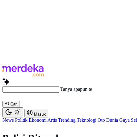
Tanya apapun tentang
Cari
Masuk
News
Politik
Ekonomi
Artis
Trending
Teknologi
Oto
Dunia
Gaya
Se