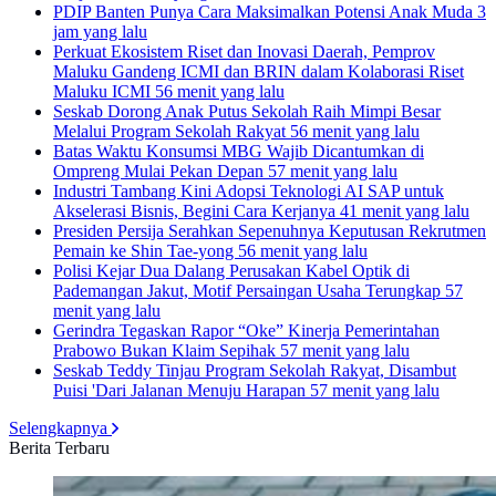
PDIP Banten Punya Cara Maksimalkan Potensi Anak Muda
3
jam yang lalu
Perkuat Ekosistem Riset dan Inovasi Daerah, Pemprov
Maluku Gandeng ICMI dan BRIN dalam Kolaborasi Riset
Maluku ICMI
56 menit yang lalu
Seskab Dorong Anak Putus Sekolah Raih Mimpi Besar
Melalui Program Sekolah Rakyat
56 menit yang lalu
Batas Waktu Konsumsi MBG Wajib Dicantumkan di
Ompreng Mulai Pekan Depan
57 menit yang lalu
Industri Tambang Kini Adopsi Teknologi AI SAP untuk
Akselerasi Bisnis, Begini Cara Kerjanya
41 menit yang lalu
Presiden Persija Serahkan Sepenuhnya Keputusan Rekrutmen
Pemain ke Shin Tae-yong
56 menit yang lalu
Polisi Kejar Dua Dalang Perusakan Kabel Optik di
Pademangan Jakut, Motif Persaingan Usaha Terungkap
57
menit yang lalu
Gerindra Tegaskan Rapor “Oke” Kinerja Pemerintahan
Prabowo Bukan Klaim Sepihak
57 menit yang lalu
Seskab Teddy Tinjau Program Sekolah Rakyat, Disambut
Puisi 'Dari Jalanan Menuju Harapan
57 menit yang lalu
Selengkapnya
Berita Terbaru