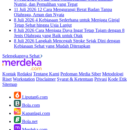
Nutrisi, dan Pemulihan yang Tepat
11 Juli 2026
12 Cara Mengurangi Berat Badan Tanpa
Olahraga, Aman dan Nyata
8 Juli 2026
4 Kebiasaan Sederhana untuk Menjaga Ginjal
Tetap Sehat hingga Usia Lanjut
8 Juli 2026
Cara Menjaga Daya Ingat Tetap Tajam dengan 8
Jenis Olahraga yang Baik untuk Otak
8 Juli 2026
Langkah Mencegah Stroke Sejak Dini dengan
Kebiasaan Sehat yang Mudah Diterapkan
Selengkapnya Sehat
Kontak
Redaksi
Tentang Kami
Pedoman Media Siber
Metodologi
Riset
Workstation
Disclaimer
Syarat & Ketentuan
Privasi
Kode Etik
Sitemap
Liputan6.com
Bola.com
Kapanlagi.com
Bola.net
Merdeka.com