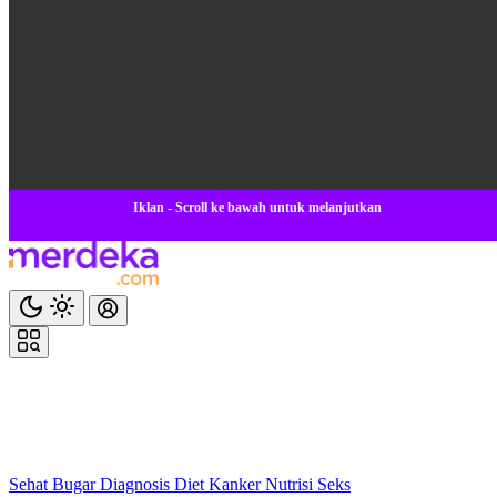
Iklan - Scroll ke bawah untuk melanjutkan
Sehat
Bugar
Diagnosis
Diet
Kanker
Nutrisi
Seks