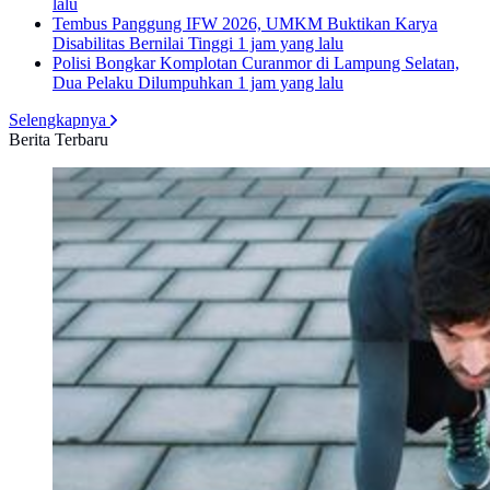
lalu
Tembus Panggung IFW 2026, UMKM Buktikan Karya
Disabilitas Bernilai Tinggi
1 jam yang lalu
Polisi Bongkar Komplotan Curanmor di Lampung Selatan,
Dua Pelaku Dilumpuhkan
1 jam yang lalu
Selengkapnya
Berita Terbaru