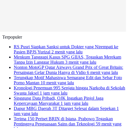
Terpopuler
RS Pusri Siapkan Sanksi untuk Dokter yang Nirempati ke
Pasien BPJS Yurizal
2 menit yang lalu
Menkum Tanggapi Kasus SPG GIIAS, Tegaskan Merekam
Tanpa Izin Langgar Hukum
3 menit yang lalu
Nonton MotoGP Qatar Airways Grand Prix of Great Britain:
Persaingan Gelar Dunia Hanya di Vidio
6 menit yang lalu
Terungkap Motif Mahasiswa Semarang Edit dan Sebar Foto
Porno Mantan
10 menit yang lalu
Kronologi Penemuan 995 Senjata hingga Narkoba di Sekolah
Swasta Jaksel
1 jam yang lalu
Singgung Data Pribadi, OJK Ingatkan Pinjol Jaga
Kepercayaan Masyarakat
1 jam yang lalu
Dapur MBG Daerah 3T Ditarget Selesai dalam Sepekan
1
jam yang lalu
Terima 150 Periset BRIN di Istana, Prabowo Tegaskan
Pentingnya Penguasaan Sains dan Teknologi
59 menit yang