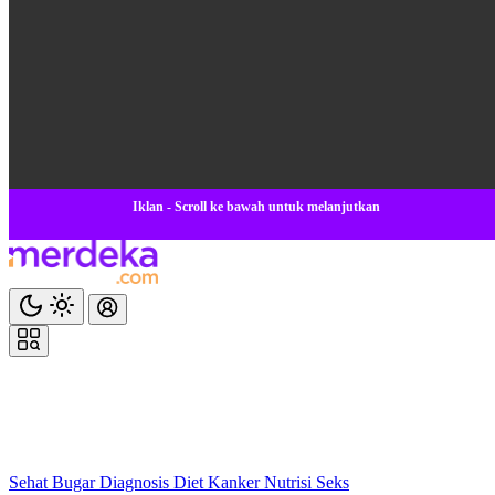
Iklan - Scroll ke bawah untuk melanjutkan
Sehat
Bugar
Diagnosis
Diet
Kanker
Nutrisi
Seks