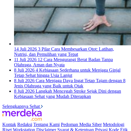
14 Juli 2026
3 Pilar Cara Membesarkan Otot: Latihan,
Nutrisi, dan Pemulihan yang Tepat
11 Juli 2026
12 Cara Mengurangi Berat Badan Tanpa
Olahraga, Aman dan Nyata
8 Juli 2026
4 Kebiasaan Sederhana untuk Menjaga Ginjal
Tetap Sehat hingga Usia Lanjut
8 Juli 2026
Cara Menjaga Daya Ingat Tetap Tajam dengan 8
Jenis Olahraga yang Baik untuk Otak
8 Juli 2026
Langkah Mencegah Stroke Sejak Dini dengan
Kebiasaan Sehat yang Mudah Diterapkan
Selengkapnya Sehat
Kontak
Redaksi
Tentang Kami
Pedoman Media Siber
Metodologi
Riset
Workstation
Disclaimer
Syarat & Ketentuan
Privasi
Kode Etik