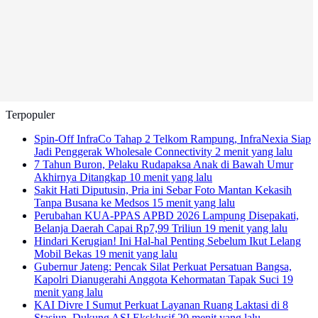
Terpopuler
Spin-Off InfraCo Tahap 2 Telkom Rampung, InfraNexia Siap
Jadi Penggerak Wholesale Connectivity
2 menit yang lalu
7 Tahun Buron, Pelaku Rudapaksa Anak di Bawah Umur
Akhirnya Ditangkap
10 menit yang lalu
Sakit Hati Diputusin, Pria ini Sebar Foto Mantan Kekasih
Tanpa Busana ke Medsos
15 menit yang lalu
Perubahan KUA-PPAS APBD 2026 Lampung Disepakati,
Belanja Daerah Capai Rp7,99 Triliun
19 menit yang lalu
Hindari Kerugian! Ini Hal-hal Penting Sebelum Ikut Lelang
Mobil Bekas
19 menit yang lalu
Gubernur Jateng: Pencak Silat Perkuat Persatuan Bangsa,
Kapolri Dianugerahi Anggota Kehormatan Tapak Suci
19
menit yang lalu
KAI Divre I Sumut Perkuat Layanan Ruang Laktasi di 8
Stasiun, Dukung ASI Eksklusif
20 menit yang lalu