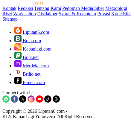
Kontak
Redaksi
Tentang Kami
Pedoman Media Siber
Metodologi
Riset
Workstation
Disclaimer
Syarat & Ketentuan
Privasi
Kode Etik
Sitemap
Liputan6.com
Bola.com
Kapanlagi.com
Bola.net
Merdeka.com
Brilio.net
Fimela.com
Connect with Us
Copyright © 2026 Liputan6.com
•
KLY KapanLagi Youniverse All Right Reserved.