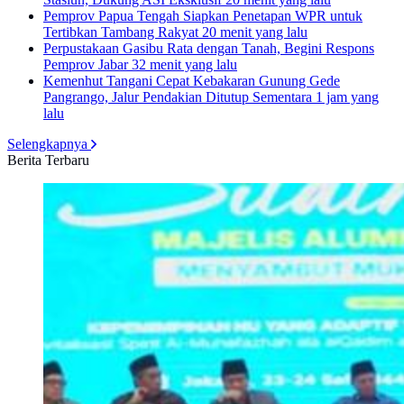
Pemprov Papua Tengah Siapkan Penetapan WPR untuk
Tertibkan Tambang Rakyat
20 menit yang lalu
Perpustakaan Gasibu Rata dengan Tanah, Begini Respons
Pemprov Jabar
32 menit yang lalu
Kemenhut Tangani Cepat Kebakaran Gunung Gede
Pangrango, Jalur Pendakian Ditutup Sementara
1 jam yang
lalu
Selengkapnya
Berita Terbaru