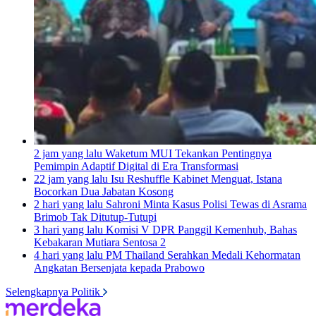
2 jam yang lalu
Waketum MUI Tekankan Pentingnya
Pemimpin Adaptif Digital di Era Transformasi
22 jam yang lalu
Isu Reshuffle Kabinet Menguat, Istana
Bocorkan Dua Jabatan Kosong
2 hari yang lalu
Sahroni Minta Kasus Polisi Tewas di Asrama
Brimob Tak Ditutup-Tutupi
3 hari yang lalu
Komisi V DPR Panggil Kemenhub, Bahas
Kebakaran Mutiara Sentosa 2
4 hari yang lalu
PM Thailand Serahkan Medali Kehormatan
Angkatan Bersenjata kepada Prabowo
Selengkapnya Politik