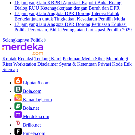
16 jam yang lalu
KBPBI Apresiasi Kapolri Buka Ruang
Dialog RUU Ketenagakerjaan dengan Buruh dan DPR
17 jam yang lalu
Anggota DPR Dorong Literasi Politik
Berkelanjutan untuk Tingkatkan Kesadaran Pemilih Muda
17 jam yang lalu
Anggota DPR Dorong Perluasan Edukasi
Politik Perkotaan, Bidik Peningkatan Partisipasi Pemilih 2029
Selengkapnya Politik
Kontak
Redaksi
Tentang Kami
Pedoman Media Siber
Metodologi
Riset
Workstation
Disclaimer
Syarat & Ketentuan
Privasi
Kode Etik
Sitemap
Liputan6.com
Bola.com
Kapanlagi.com
Bola.net
Merdeka.com
Brilio.net
Fimela.com