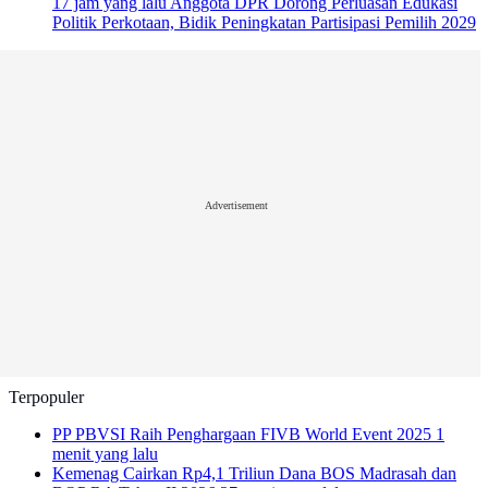
17 jam yang lalu
Anggota DPR Dorong Perluasan Edukasi
Politik Perkotaan, Bidik Peningkatan Partisipasi Pemilih 2029
Advertisement
Terpopuler
PP PBVSI Raih Penghargaan FIVB World Event 2025
1
menit yang lalu
Kemenag Cairkan Rp4,1 Triliun Dana BOS Madrasah dan