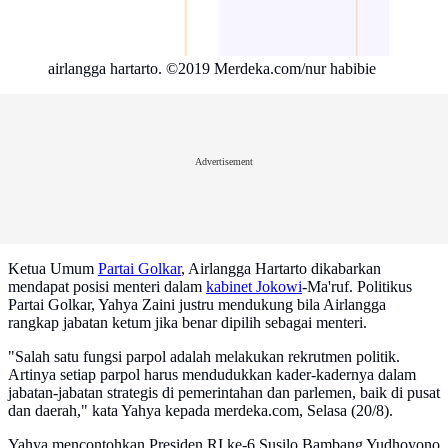
airlangga hartarto. ©2019 Merdeka.com/nur habibie
Advertisement
Ketua Umum
Partai Golkar
, Airlangga Hartarto dikabarkan
mendapat posisi menteri dalam
kabinet Jokowi
-Ma'ruf. Politikus
Partai Golkar, Yahya Zaini justru mendukung bila Airlangga
rangkap jabatan ketum jika benar dipilih sebagai menteri.
"Salah satu fungsi parpol adalah melakukan rekrutmen politik.
Artinya setiap parpol harus mendudukkan kader-kadernya dalam
jabatan-jabatan strategis di pemerintahan dan parlemen, baik di pusat
dan daerah," kata Yahya kepada merdeka.com, Selasa (20/8).
Yahya mencontohkan Presiden RI ke-6 Susilo Bambang Yudhoyono