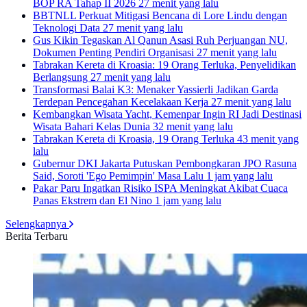
BOP RA Tahap II 2026
27 menit yang lalu
BBTNLL Perkuat Mitigasi Bencana di Lore Lindu dengan
Teknologi Data
27 menit yang lalu
Gus Kikin Tegaskan Al Qanun Asasi Ruh Perjuangan NU,
Dokumen Penting Pendiri Organisasi
27 menit yang lalu
Tabrakan Kereta di Kroasia: 19 Orang Terluka, Penyelidikan
Berlangsung
27 menit yang lalu
Transformasi Balai K3: Menaker Yassierli Jadikan Garda
Terdepan Pencegahan Kecelakaan Kerja
27 menit yang lalu
Kembangkan Wisata Yacht, Kemenpar Ingin RI Jadi Destinasi
Wisata Bahari Kelas Dunia
32 menit yang lalu
Tabrakan Kereta di Kroasia, 19 Orang Terluka
43 menit yang
lalu
Gubernur DKI Jakarta Putuskan Pembongkaran JPO Rasuna
Said, Soroti 'Ego Pemimpin' Masa Lalu
1 jam yang lalu
Pakar Paru Ingatkan Risiko ISPA Meningkat Akibat Cuaca
Panas Ekstrem dan El Nino
1 jam yang lalu
Selengkapnya
Berita Terbaru