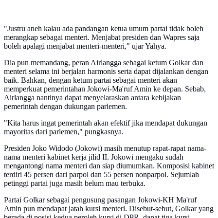
"Justru aneh kalau ada pandangan ketua umum partai tidak boleh
merangkap sebagai menteri. Menjabat presiden dan Wapres saja
boleh apalagi menjabat menteri-menteri," ujar Yahya.
Dia pun memandang, peran Airlangga sebagai ketum Golkar dan
menteri selama ini berjalan harmonis serta dapat dijalankan dengan
baik. Bahkan, dengan ketum partai sebagai menteri akan
memperkuat pemerintahan Jokowi-Ma'ruf Amin ke depan. Sebab,
Airlangga nantinya dapat menyelaraskan antara kebijakan
pemerintah dengan dukungan parlemen.
"Kita harus ingat pemerintah akan efektif jika mendapat dukungan
mayoritas dari parlemen," pungkasnya.
Presiden Joko Widodo (Jokowi) masih menutup rapat-rapat nama-
nama menteri kabinet kerja jilid II. Jokowi mengaku sudah
mengantongi nama menteri dan siap diumumkan. Komposisi kabinet
terdiri 45 persen dari parpol dan 55 persen nonparpol. Sejumlah
petinggi partai juga masih belum mau terbuka.
Partai Golkar sebagai pengusung pasangan Jokowi-KH Ma'ruf
Amin pun mendapat jatah kursi menteri. Disebut-sebut, Golkar yang
berada di posisi kedua peroleh kursi di DPR, dapat tiga kursi