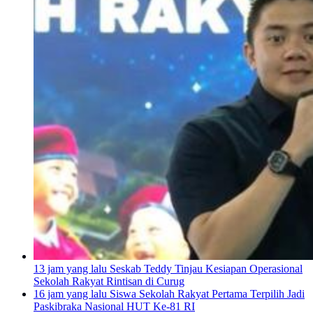
13 jam yang lalu
Seskab Teddy Tinjau Kesiapan Operasional
Sekolah Rakyat Rintisan di Curug
16 jam yang lalu
Siswa Sekolah Rakyat Pertama Terpilih Jadi
Paskibraka Nasional HUT Ke-81 RI