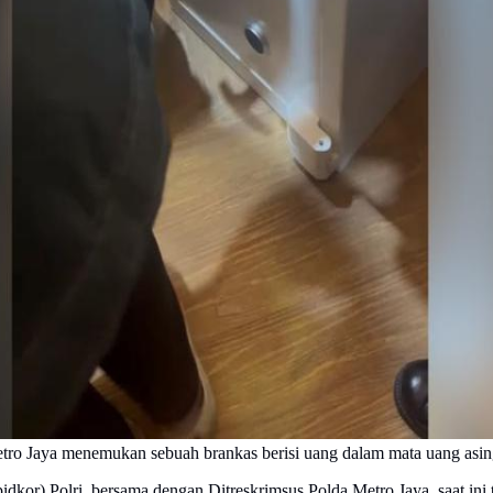
etro Jaya menemukan sebuah brankas berisi uang dalam mata uang asin
idkor) Polri, bersama dengan Ditreskrimsus Polda Metro Jaya, saat in