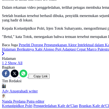
Dalam rekaman video penggeledahan, terlihat petugas membuka lemari
Setelah brankas tersebut berhasil dibuka, penyidik menemukan sejum
yang hadir di lokasi.
Kepala Kortastipidkor Polri, Irjen Totok Suharyanto, mengonfirmasi 
"Betul," kata Totok, menegaskan bahwa temuan tersebut merupakan 
Baca Juga
Peneliti Dorong Pengungkapan Aktor Intelektual dalam K
Halaman Berikutnya
Xabi Alonso Puji Adaptasi Cepat Marco Palestr
Halaman
1
2
Show All
Bagikan
Copy Link
Tim Redaksi
Ady Anugrahadi
writer
Nanda Perdana Putra
editor
Kortastipidkor Polri
Penggeledahan Kafe de'Clan
Brankas Kafe de'C