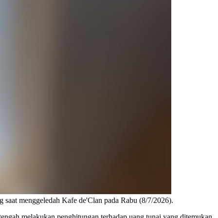
g saat menggeledah Kafe de'Clan pada Rabu (8/7/2026).
i tengah melakukan penghitungan terhadap uang tunai yang ditemukan