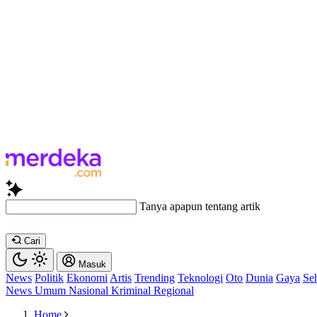
Tanya apapun tentang artikel ini...
Cari
Masuk
News
Politik
Ekonomi
Artis
Trending
Teknologi
Oto
Dunia
Gaya
Se
News
Umum
Nasional
Kriminal
Regional
Home