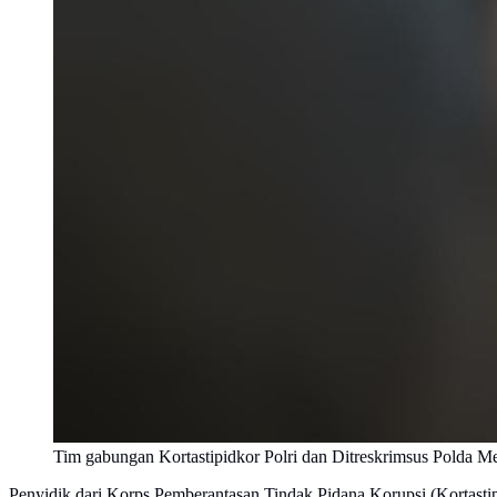
Tim gabungan Kortastipidkor Polri dan Ditreskrimsus Polda M
Penyidik dari Korps Pemberantasan Tindak Pidana Korupsi (Kortastip