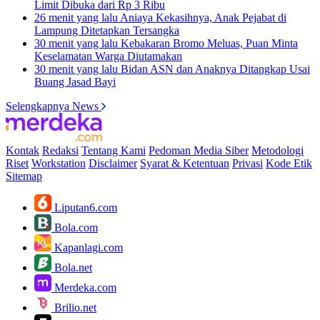
Limit Dibuka dari Rp 3 Ribu
26 menit yang lalu
Aniaya Kekasihnya, Anak Pejabat di
Lampung Ditetapkan Tersangka
30 menit yang lalu
Kebakaran Bromo Meluas, Puan Minta
Keselamatan Warga Diutamakan
30 menit yang lalu
Bidan ASN dan Anaknya Ditangkap Usai
Buang Jasad Bayi
Selengkapnya News
Kontak
Redaksi
Tentang Kami
Pedoman Media Siber
Metodologi
Riset
Workstation
Disclaimer
Syarat & Ketentuan
Privasi
Kode Etik
Sitemap
Liputan6.com
Bola.com
Kapanlagi.com
Bola.net
Merdeka.com
Brilio.net