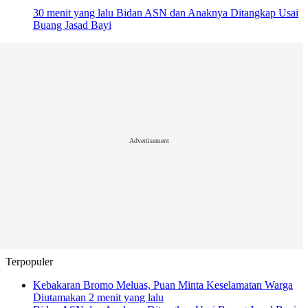
30 menit yang lalu
Bidan ASN dan Anaknya Ditangkap Usai
Buang Jasad Bayi
Advertisement
Terpopuler
Kebakaran Bromo Meluas, Puan Minta Keselamatan Warga
Diutamakan
2 menit yang lalu