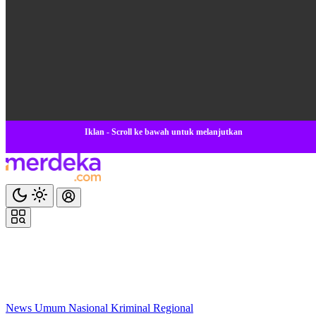
Iklan - Scroll ke bawah untuk melanjutkan
News
Umum
Nasional
Kriminal
Regional