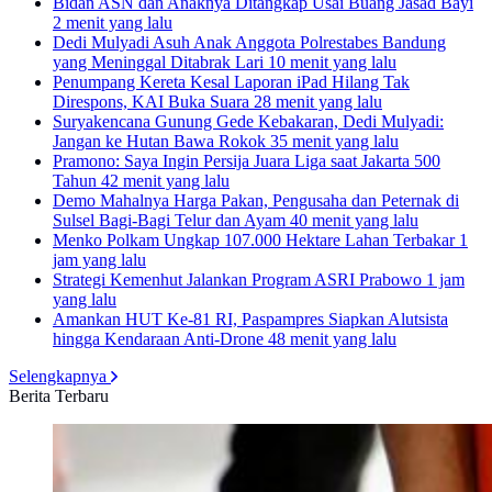
Bidan ASN dan Anaknya Ditangkap Usai Buang Jasad Bayi
2 menit yang lalu
Dedi Mulyadi Asuh Anak Anggota Polrestabes Bandung
yang Meninggal Ditabrak Lari
10 menit yang lalu
Penumpang Kereta Kesal Laporan iPad Hilang Tak
Direspons, KAI Buka Suara
28 menit yang lalu
Suryakencana Gunung Gede Kebakaran, Dedi Mulyadi:
Jangan ke Hutan Bawa Rokok
35 menit yang lalu
Pramono: Saya Ingin Persija Juara Liga saat Jakarta 500
Tahun
42 menit yang lalu
Demo Mahalnya Harga Pakan, Pengusaha dan Peternak di
Sulsel Bagi-Bagi Telur dan Ayam
40 menit yang lalu
Menko Polkam Ungkap 107.000 Hektare Lahan Terbakar
1
jam yang lalu
Strategi Kemenhut Jalankan Program ASRI Prabowo
1 jam
yang lalu
Amankan HUT Ke-81 RI, Paspampres Siapkan Alutsista
hingga Kendaraan Anti-Drone
48 menit yang lalu
Selengkapnya
Berita Terbaru