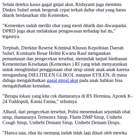
Selain deteksi kasus gagal ginjal akut, Risfayanti juga meminta
Dinkes Sulsel untuk bergerak cepat terkait daftar obat yang harus
ditarik berdasarkan rilis Kemenkes.
"Kemenkes sudah merilis obat yang mesti ditarik dan diwaspadai.
DPRD juga akan melakukan pengawasan terhadap hal itu,"
tegasnya.
Terpisah, Direktur Reserse Kriminal Khusus Kepolisian Daerah
Sulsel, Komisaris Besar Helmi Kwarta Rauf mengatakan
pemantauan dan pengecekan tersebut, menindak lanjuti himbauan
Kementerian Kesehatan (Kemenkes ) RI yang telah menyarankan
untuk menghindari penggunaan obat sirup untuk anak-anak karena
mengandung DIELITILEN GLIKOL maupun ETILEN, di mana
diduga mengakibatkan
gagal ginjal akut
pada anak bahkan bisa
mengakibatkan kematian.
"Berapa lokasi yang kita cek diantaranya di RS Hermina, Apotek K-
24 Toddopuli, Kimia Farma," sebutnya
Alhasil, dari pengecekan tersebut, Polisi menemukan sejumlah obat
sirup, diantaranya Termorex Sirup, Flurin DMP Sirup, Unibebi
Cough Sirup, Unibebi Demam Sirup, Unibebi Demam Drops.
"Hanya saja, obat itu memang sudah tidak lagi dijual oleh mereka