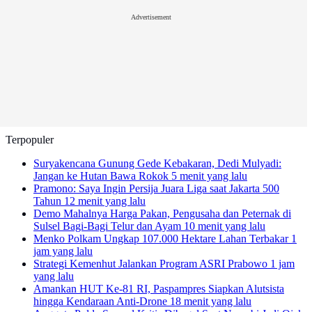
Advertisement
Terpopuler
Suryakencana Gunung Gede Kebakaran, Dedi Mulyadi:
Jangan ke Hutan Bawa Rokok
5 menit yang lalu
Pramono: Saya Ingin Persija Juara Liga saat Jakarta 500
Tahun
12 menit yang lalu
Demo Mahalnya Harga Pakan, Pengusaha dan Peternak di
Sulsel Bagi-Bagi Telur dan Ayam
10 menit yang lalu
Menko Polkam Ungkap 107.000 Hektare Lahan Terbakar
1
jam yang lalu
Strategi Kemenhut Jalankan Program ASRI Prabowo
1 jam
yang lalu
Amankan HUT Ke-81 RI, Paspampres Siapkan Alutsista
hingga Kendaraan Anti-Drone
18 menit yang lalu