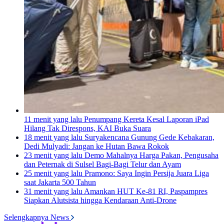
11 menit yang lalu
Penumpang Kereta Kesal Laporan iPad
Hilang Tak Direspons, KAI Buka Suara
18 menit yang lalu
Suryakencana Gunung Gede Kebakaran,
Dedi Mulyadi: Jangan ke Hutan Bawa Rokok
23 menit yang lalu
Demo Mahalnya Harga Pakan, Pengusaha
dan Peternak di Sulsel Bagi-Bagi Telur dan Ayam
25 menit yang lalu
Pramono: Saya Ingin Persija Juara Liga
saat Jakarta 500 Tahun
31 menit yang lalu
Amankan HUT Ke-81 RI, Paspampres
Siapkan Alutsista hingga Kendaraan Anti-Drone
Selengkapnya News