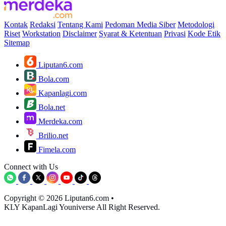
Kontak
Redaksi
Tentang Kami
Pedoman Media Siber
Metodologi
Riset
Workstation
Disclaimer
Syarat & Ketentuan
Privasi
Kode Etik
Sitemap
Liputan6.com
Bola.com
Kapanlagi.com
Bola.net
Merdeka.com
Brilio.net
Fimela.com
Connect with Us
Copyright © 2026 Liputan6.com
•
KLY KapanLagi Youniverse All Right Reserved.