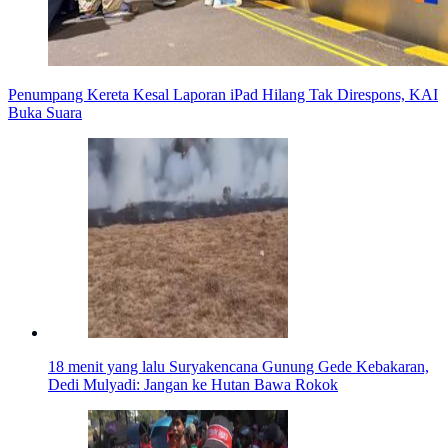
Penumpang Kereta Kesal Laporan iPad Hilang Tak Direspons, KAI
Buka Suara
18 menit yang lalu
Suryakencana Gunung Gede Kebakaran,
Dedi Mulyadi: Jangan ke Hutan Bawa Rokok