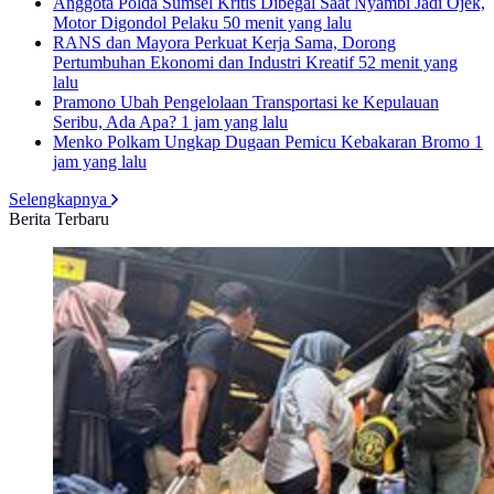
Anggota Polda Sumsel Kritis Dibegal Saat Nyambi Jadi Ojek,
Motor Digondol Pelaku
50 menit yang lalu
RANS dan Mayora Perkuat Kerja Sama, Dorong
Pertumbuhan Ekonomi dan Industri Kreatif
52 menit yang
lalu
Pramono Ubah Pengelolaan Transportasi ke Kepulauan
Seribu, Ada Apa?
1 jam yang lalu
Menko Polkam Ungkap Dugaan Pemicu Kebakaran Bromo
1
jam yang lalu
Selengkapnya
Berita Terbaru