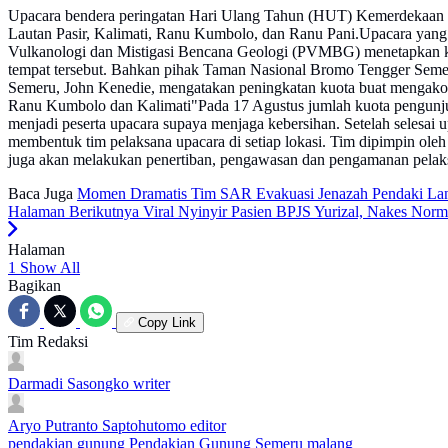
Upacara bendera peringatan Hari Ulang Tahun (HUT) Kemerdekaan R
Lautan Pasir, Kalimati, Ranu Kumbolo, dan Ranu Pani.Upacara yang a
Vulkanologi dan Mistigasi Bencana Geologi (PVMBG) menetapkan k
tempat tersebut. Bahkan pihak Taman Nasional Bromo Tengger Seme
Semeru, John Kenedie, mengatakan peningkatan kuota buat mengako
Ranu Kumbolo dan Kalimati"Pada 17 Agustus jumlah kuota pengunjun
menjadi peserta upacara supaya menjaga kebersihan. Setelah selesa
membentuk tim pelaksana upacara di setiap lokasi. Tim dipimpin ol
juga akan melakukan penertiban, pengawasan dan pengamanan pelak
Baca Juga
Momen Dramatis Tim SAR Evakuasi Jenazah Pendaki Lansi
Halaman Berikutnya
Viral Nyinyir Pasien BPJS Yurizal, Nakes No
Halaman
1
Show All
Bagikan
Copy Link
Tim Redaksi
Darmadi Sasongko
writer
Aryo Putranto Saptohutomo
editor
pendakian gunung
Pendakian Gunung Semeru
malang