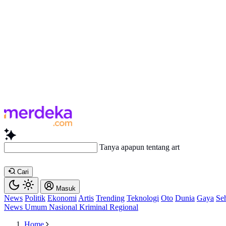
Tanya apapun tentang artikel ini...
Cari
Masuk
News
Politik
Ekonomi
Artis
Trending
Teknologi
Oto
Dunia
Gaya
Se
News
Umum
Nasional
Kriminal
Regional
Home