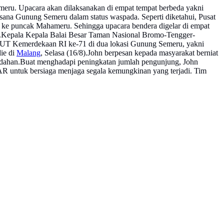
eru. Upacara akan dilaksanakan di empat tempat berbeda yakni
asana Gunung Semeru dalam status waspada. Seperti diketahui, Pusat
e puncak Mahameru. Sehingga upacara bendera digelar di empat
.Kepala Kepala Balai Besar Taman Nasional Bromo-Tengger-
HUT Kemerdekaan RI ke-71 di dua lokasi Gunung Semeru, yakni
ie di
Malang
, Selasa (16/8).John berpesan kepada masyarakat berniat
indahan.Buat menghadapi peningkatan jumlah pengunjung, John
AR untuk bersiaga menjaga segala kemungkinan yang terjadi. Tim