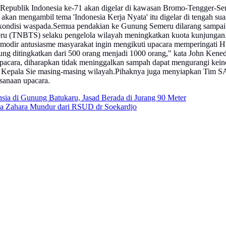
epublik Indonesia ke-71 akan digelar di kawasan Bromo-Tengger-Sem
kan mengambil tema 'Indonesia Kerja Nyata' itu digelar di tengah su
ondisi waspada.Semua pendakian ke Gunung Semeru dilarang sampai k
ru (TNBTS) selaku pengelola wilayah meningkatkan kuota kunjungan
modir antusiasme masyarakat ingin mengikuti upacara memperingati 
g ditingkatkan dari 500 orang menjadi 1000 orang," kata John Kened
i upacara, diharapkan tidak meninggalkan sampah dapat mengurangi ke
eh Kepala Sie masing-masing wilayah.Pihaknya juga menyiapkan Tim S
sanaan upacara.
a di Gunung Batukaru, Jasad Berada di Jurang 90 Meter
rma Zahara Mundur dari RSUD dr Soekardjo