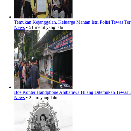
Temukan Kejanggalan, Keluarga Mantan Istri Polisi Tewas T
News
•
51 menit yang lalu
Bos Konter Handphone Ambarawa Hilang Ditemukan Tewas D
News
•
2 jam yang lalu