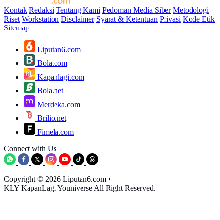
Kontak
Redaksi
Tentang Kami
Pedoman Media Siber
Metodologi
Riset
Workstation
Disclaimer
Syarat & Ketentuan
Privasi
Kode Etik
Sitemap
Liputan6.com
Bola.com
Kapanlagi.com
Bola.net
Merdeka.com
Brilio.net
Fimela.com
Connect with Us
Copyright © 2026 Liputan6.com
•
KLY KapanLagi Youniverse All Right Reserved.