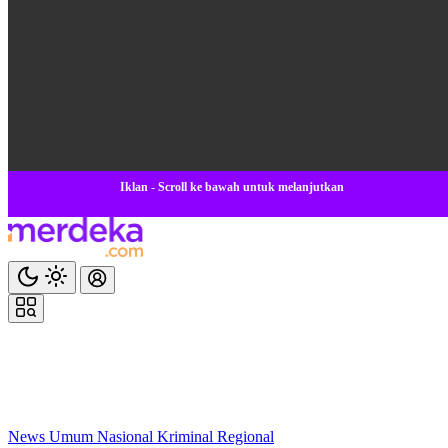
Iklan - Scroll ke bawah untuk melanjutkan
News
Umum
Nasional
Kriminal
Regional