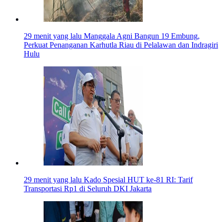
29 menit yang lalu
Manggala Agni Bangun 19 Embung,
Perkuat Penanganan Karhutla Riau di Pelalawan dan Indragiri
Hulu
29 menit yang lalu
Kado Spesial HUT ke-81 RI: Tarif
Transportasi Rp1 di Seluruh DKI Jakarta