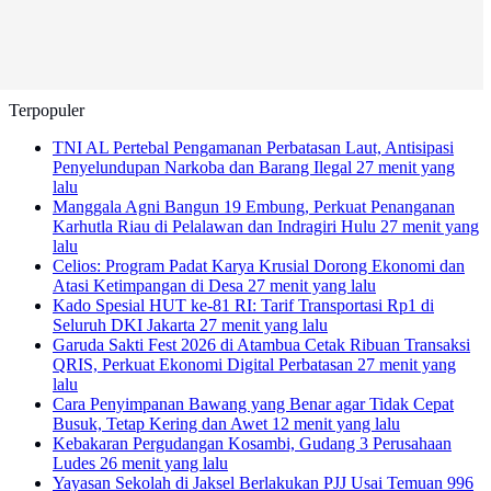
Terpopuler
TNI AL Pertebal Pengamanan Perbatasan Laut, Antisipasi
Penyelundupan Narkoba dan Barang Ilegal
27 menit yang
lalu
Manggala Agni Bangun 19 Embung, Perkuat Penanganan
Karhutla Riau di Pelalawan dan Indragiri Hulu
27 menit yang
lalu
Celios: Program Padat Karya Krusial Dorong Ekonomi dan
Atasi Ketimpangan di Desa
27 menit yang lalu
Kado Spesial HUT ke-81 RI: Tarif Transportasi Rp1 di
Seluruh DKI Jakarta
27 menit yang lalu
Garuda Sakti Fest 2026 di Atambua Cetak Ribuan Transaksi
QRIS, Perkuat Ekonomi Digital Perbatasan
27 menit yang
lalu
Cara Penyimpanan Bawang yang Benar agar Tidak Cepat
Busuk, Tetap Kering dan Awet
12 menit yang lalu
Kebakaran Pergudangan Kosambi, Gudang 3 Perusahaan
Ludes
26 menit yang lalu
Yayasan Sekolah di Jaksel Berlakukan PJJ Usai Temuan 996