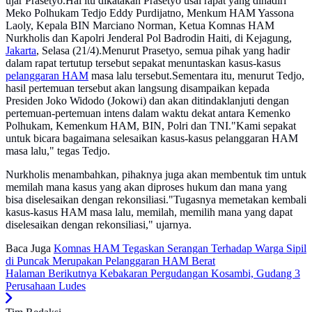
ujar Prasetyo.Hal itu dikatakan Prasetyo usai rapat yang dihadiri
Meko Polhukam Tedjo Eddy Purdijatno, Menkum HAM Yassona
Laoly, Kepala BIN Marciano Norman, Ketua Komnas HAM
Nurkholis dan Kapolri Jenderal Pol Badrodin Haiti, di Kejagung,
Jakarta
, Selasa (21/4).Menurut Prasetyo, semua pihak yang hadir
dalam rapat tertutup tersebut sepakat menuntaskan kasus-kasus
pelanggaran HAM
masa lalu tersebut.Sementara itu, menurut Tedjo,
hasil pertemuan tersebut akan langsung disampaikan kepada
Presiden Joko Widodo (Jokowi) dan akan ditindaklanjuti dengan
pertemuan-pertemuan intens dalam waktu dekat antara Kemenko
Polhukam, Kemenkum HAM, BIN, Polri dan TNI."Kami sepakat
untuk bicara bagaimana selesaikan kasus-kasus pelanggaran HAM
masa lalu," tegas Tedjo.
Nurkholis menambahkan, pihaknya juga akan membentuk tim untuk
memilah mana kasus yang akan diproses hukum dan mana yang
bisa diselesaikan dengan rekonsiliasi."Tugasnya memetakan kembali
kasus-kasus HAM masa lalu, memilah, memilih mana yang dapat
diselesaikan dengan rekonsiliasi," ujarnya.
Baca Juga
Komnas HAM Tegaskan Serangan Terhadap Warga Sipil
di Puncak Merupakan Pelanggaran HAM Berat
Halaman Berikutnya
Kebakaran Pergudangan Kosambi, Gudang 3
Perusahaan Ludes