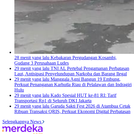
28 menit yang lalu
Kebakaran Pergudangan Kosambi,
Gudang 3 Perusahaan Ludes
29 menit yang lalu
TNI AL Pertebal Pengamanan Perbatasan
Laut, Antisipasi Penyelundupan Narkoba dan Barang Ilegal
29 menit yang lalu
Manggala Agni Bangun 19 Embung,
Perkuat Penanganan Karhutla Riau di Pelalawan dan Indragiri
Hulu
29 menit yang lalu
Kado Spesial HUT ke-81 RI: Tarif
Transportasi Rp1 di Seluruh DKI Jakarta
29 menit yang lalu
Garuda Sakti Fest 2026 di Atambua Cetak
Ribuan Transaksi QRIS, Perkuat Ekonomi Digital Perbatasan
Selengkapnya News