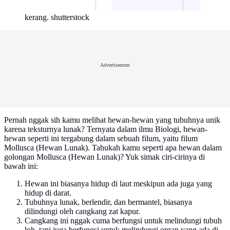
kerang. shutterstock
Advertisement
Pernah nggak sih kamu melihat hewan-hewan yang tubuhnya unik
karena teksturnya lunak? Ternyata dalam ilmu Biologi, hewan-
hewan seperti ini tergabung dalam sebuah filum, yaitu filum
Mollusca (Hewan Lunak). Tahukah kamu seperti apa hewan dalam
golongan Mollusca (Hewan Lunak)? Yuk simak ciri-cirinya di
bawah ini:
Hewan ini biasanya hidup di laut meskipun ada juga yang
hidup di darat.
Tubuhnya lunak, berlendir, dan bermantel, biasanya
dilindungi oleh cangkang zat kapur.
Cangkang ini nggak cuma berfungsi untuk melindungi tubuh
loh, tapi juga berfungsi untuk melindungi organ yang ada di