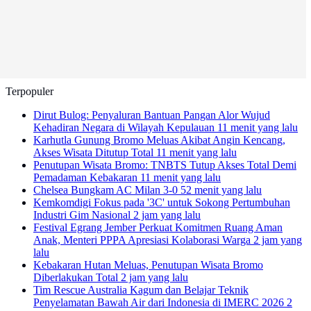
Terpopuler
Dirut Bulog: Penyaluran Bantuan Pangan Alor Wujud
Kehadiran Negara di Wilayah Kepulauan
11 menit yang lalu
Karhutla Gunung Bromo Meluas Akibat Angin Kencang,
Akses Wisata Ditutup Total
11 menit yang lalu
Penutupan Wisata Bromo: TNBTS Tutup Akses Total Demi
Pemadaman Kebakaran
11 menit yang lalu
Chelsea Bungkam AC Milan 3-0
52 menit yang lalu
Kemkomdigi Fokus pada '3C' untuk Sokong Pertumbuhan
Industri Gim Nasional
2 jam yang lalu
Festival Egrang Jember Perkuat Komitmen Ruang Aman
Anak, Menteri PPPA Apresiasi Kolaborasi Warga
2 jam yang
lalu
Kebakaran Hutan Meluas, Penutupan Wisata Bromo
Diberlakukan Total
2 jam yang lalu
Tim Rescue Australia Kagum dan Belajar Teknik
Penyelamatan Bawah Air dari Indonesia di IMERC 2026
2