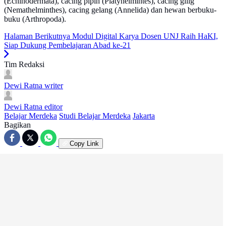
(Echinodermata), cacing pipih (Platyhelmintes), cacing gilig
(Nemathelminthes), cacing gelang (Annelida) dan hewan berbuku-
buku (Arthropoda).
Halaman Berikutnya
Modul Digital Karya Dosen UNJ Raih HaKI,
Siap Dukung Pembelajaran Abad ke-21
Tim Redaksi
Dewi Ratna
writer
Dewi Ratna
editor
Belajar Merdeka
Studi Belajar Merdeka
Jakarta
Bagikan
Copy Link