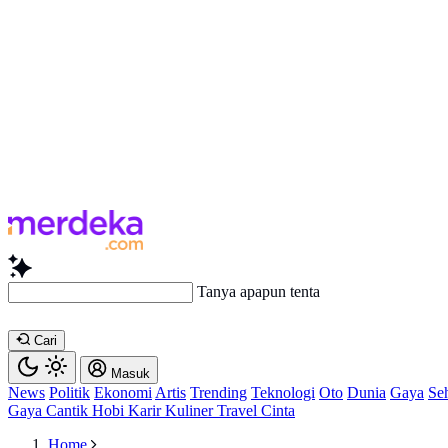
Tanya apapun tentang artikel ini..
Cari
Masuk
News
Politik
Ekonomi
Artis
Trending
Teknologi
Oto
Dunia
Gaya
Se
Gaya
Cantik
Hobi
Karir
Kuliner
Travel
Cinta
Home