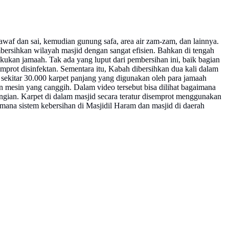
tawaf dan sai, kemudian gunung safa, area air zam-zam, dan lainnya.
embersihkan wilayah masjid dengan sangat efisien. Bahkan di tengah
kukan jamaah. Tak ada yang luput dari pembersihan ini, baik bagian
emprot disinfektan. Sementara itu, Kabah dibersihkan dua kali dalam
sekitar 30.000 karpet panjang yang digunakan oleh para jamaah
gan mesin yang canggih. Dalam video tersebut bisa dilihat bagaimana
angian. Karpet di dalam masjid secara teratur disemprot menggunakan
imana sistem kebersihan di Masjidil Haram dan masjid di daerah