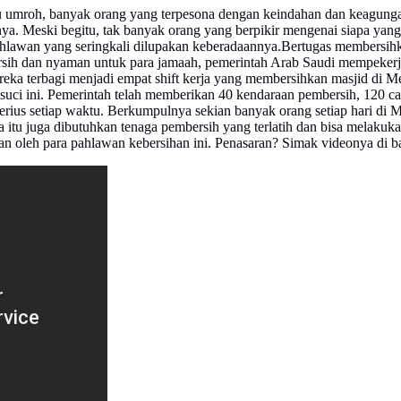
 umroh, banyak orang yang terpesona dengan keindahan dan keagunga
nya. Meski begitu, tak banyak orang yang berpikir mengenai siapa yang
hlawan yang seringkali dilupakan keberadaannya.Bertugas membersihk
 bersih dan nyaman untuk para jamaah, pemerintah Arab Saudi mempeker
ereka terbagi menjadi empat shift kerja yang membersihkan masjid di 
suci ini. Pemerintah telah memberikan 40 kendaraan pembersih, 120 c
rius setiap waktu. Berkumpulnya sekian banyak orang setiap hari di M
a itu juga dibutuhkan tenaga pembersih yang terlatih dan bisa melakuk
an oleh para pahlawan kebersihan ini. Penasaran? Simak videonya di b