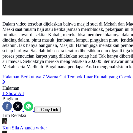
Dalam video tersebut dijelaskan bahwa masjid suci di Mekah dan Madi
Meski saat musim haji atau ketika jamaah membludak, pekerjaan ini ta
rutinitas tawaf di sekitar Kabah, mereka bisa membersihkannya dalam
dinding dalam, pintu masuk, jembatan, lampu, pinggiran pintu, jendel
setahun.Tak hanya bangunan, Masjidil Haram juga melakukan pembers
setiap harinya. Sajadah ini secara teratur dibersihkan dan diganti ti
proses pencucian karpet yang dilakukan setiap hari.Tak hanya dibers
air mawar. Setidaknya mereka menghabiskan 20.000 liter mawar untuk 
Mekah serta Madinah. Bagaimana pendapat Anda mengenai sistem keb
Halaman Berikutnya
7 Warna Cat Tembok Luar Rumah yang Cocok D
Halaman
1
Show All
Bagikan
Copy Link
Tim Redaksi
Kun Sila Ananda
writer