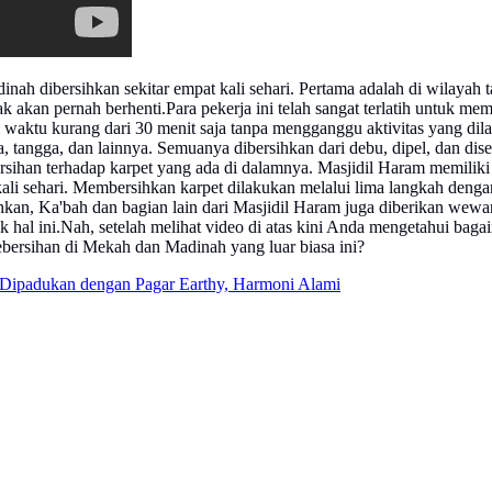
nah dibersihkan sekitar empat kali sehari. Pertama adalah di wilayah 
k akan pernah berhenti.Para pekerja ini telah sangat terlatih untuk m
 waktu kurang dari 30 menit saja tanpa mengganggu aktivitas yang dila
a, tangga, dan lainnya. Semuanya dibersihkan dari debu, dipel, dan dis
ihan terhadap karpet yang ada di dalamnya. Masjidil Haram memiliki 
ga kali sehari. Membersihkan karpet dilakukan melalui lima langkah den
ihkan, Ka'bah dan bagian lain dari Masjidil Haram juga diberikan wew
hal ini.Nah, setelah melihat video di atas kini Anda mengetahui baga
ersihan di Mekah dan Madinah yang luar biasa ini?
ipadukan dengan Pagar Earthy, Harmoni Alami