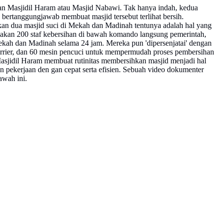
n Masjidil Haram atau Masjid Nabawi. Tak hanya indah, kedua
 bertanggungjawab membuat masjid tersebut terlihat bersih.
an dua masjid suci di Mekah dan Madinah tentunya adalah hal yang
jakan 200 staf kebersihan di bawah komando langsung pemerintah,
Mekah dan Madinah selama 24 jam. Mereka pun 'dipersenjatai' dengan
arrier, dan 60 mesin pencuci untuk mempermudah proses pembersihan
asjidil Haram membuat rutinitas membersihkan masjid menjadi hal
an pekerjaan den gan cepat serta efisien. Sebuah video dokumenter
awah ini.