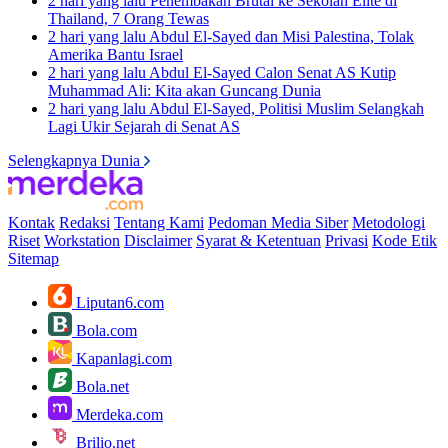
2 hari yang lalu
Penembakan Brutal ke Sekolah Elite di
Thailand, 7 Orang Tewas
2 hari yang lalu
Abdul El-Sayed dan Misi Palestina, Tolak
Amerika Bantu Israel
2 hari yang lalu
Abdul El-Sayed Calon Senat AS Kutip
Muhammad Ali: Kita akan Guncang Dunia
2 hari yang lalu
Abdul El-Sayed, Politisi Muslim Selangkah
Lagi Ukir Sejarah di Senat AS
Selengkapnya Dunia
Kontak
Redaksi
Tentang Kami
Pedoman Media Siber
Metodologi
Riset
Workstation
Disclaimer
Syarat & Ketentuan
Privasi
Kode Etik
Sitemap
Liputan6.com
Bola.com
Kapanlagi.com
Bola.net
Merdeka.com
Brilio.net