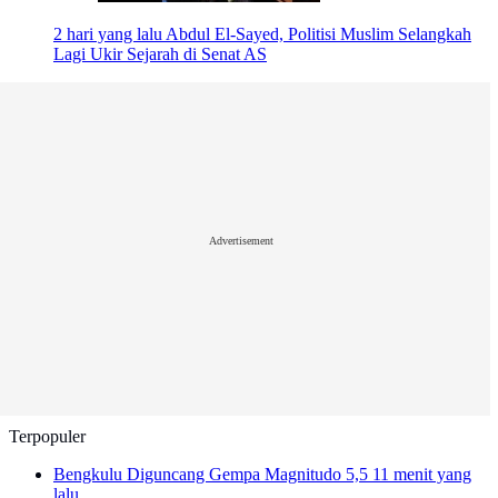
2 hari yang lalu
Abdul El-Sayed, Politisi Muslim Selangkah
Lagi Ukir Sejarah di Senat AS
Advertisement
Terpopuler
Bengkulu Diguncang Gempa Magnitudo 5,5
11 menit yang
lalu