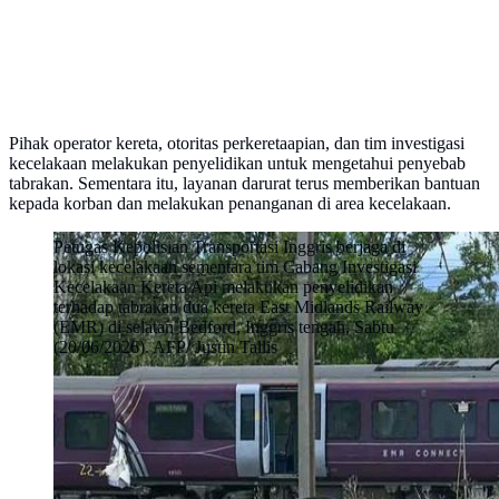
Pihak operator kereta, otoritas perkeretaapian, dan tim investigasi
kecelakaan melakukan penyelidikan untuk mengetahui penyebab
tabrakan. Sementara itu, layanan darurat terus memberikan bantuan
kepada korban dan melakukan penanganan di area kecelakaan.
Petugas Kepolisian Transportasi Inggris berjaga di
lokasi kecelakaan sementara tim Cabang Investigasi
Kecelakaan Kereta Api melakukan penyelidikan
terhadap tabrakan dua kereta East Midlands Railway
(EMR) di selatan Bedford, Inggris tengah, Sabtu
(20/06/2026). AFP/ Justin Tallis