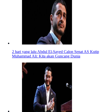
2 hari yang lalu
Abdul El-Sayed Calon Senat AS Kutip
Muhammad Ali: Kita akan Guncang Dunia