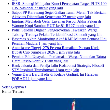
IESR: Strategi Multijalur Kunci Percepatan Target PLTS 100
GW Nasional
27 menit yang lalu
Satpol PP Karawang Segel Galian Tanah Merah Tak Berizin,
Aktivitas Dihentikan Sementara
27 menit yang lalu
Imigrasi Meulaboh Gelar Layanan Paspor Akhir Pekan di
Warung Kopi Sambut HUT ke-81 RI
27 menit yang lalu
Polisi Selidiki Dugaan Pengeroyokan Tewaskan Warga
Tabang, Terduga Pelaku Teridentifikasi
28 menit yang lalu
Basarnas Akhiri Monitoring Aktif KMP Mutiara Sentosa II di
Perairan Madura
1 jam yang lalu
Antusiasme Tinggi, 278 Peserta Ramaikan Pacuan Kuda
Bupati Cup Sumbawa 2026
1 jam yang lalu
Pemkot Palu Upayakan Perdamaian Warga Nunu dan Tatura
Utara Pasca-Konflik
1 jam yang lalu
Bank Jakarta dan Persija Jalin Kolaborasi Strategis, Filosofi
STY Inspirasi Transformasi
1 jam yang lalu
Venue Darts Baru Hadir di Kelapa Gading, Ini Harapan
PORADI
1 jam yang lalu
Selengkapnya
Berita Terbaru