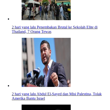
2 hari yang lalu
Penembakan Brutal ke Sekolah Elite di
Thailand, 7 Orang Tewas
2 hari yang lalu
Abdul El-Sayed dan Misi Palestina, Tolak
Amerika Bantu Israel