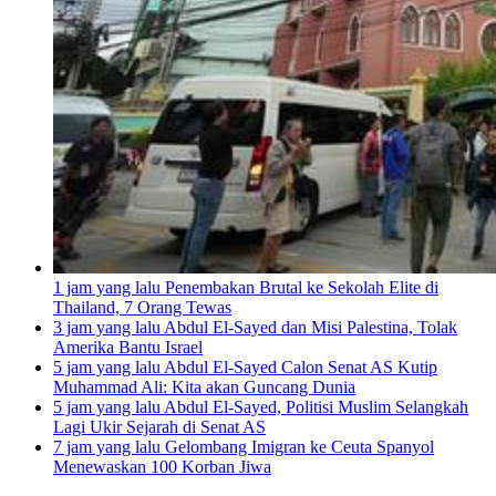
1 jam yang lalu
Penembakan Brutal ke Sekolah Elite di
Thailand, 7 Orang Tewas
3 jam yang lalu
Abdul El-Sayed dan Misi Palestina, Tolak
Amerika Bantu Israel
5 jam yang lalu
Abdul El-Sayed Calon Senat AS Kutip
Muhammad Ali: Kita akan Guncang Dunia
5 jam yang lalu
Abdul El-Sayed, Politisi Muslim Selangkah
Lagi Ukir Sejarah di Senat AS
7 jam yang lalu
Gelombang Imigran ke Ceuta Spanyol
Menewaskan 100 Korban Jiwa