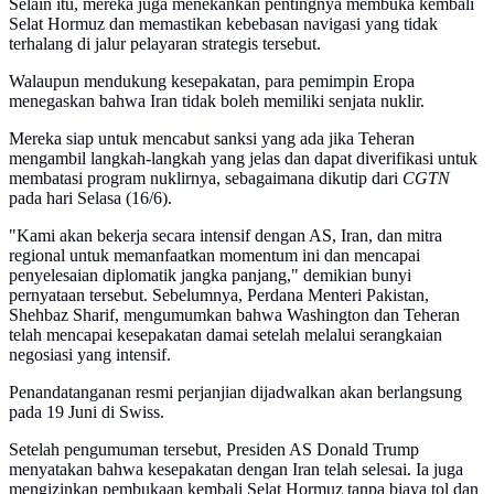
Selain itu, mereka juga menekankan pentingnya membuka kembali
Selat Hormuz dan memastikan kebebasan navigasi yang tidak
terhalang di jalur pelayaran strategis tersebut.
Walaupun mendukung kesepakatan, para pemimpin Eropa
menegaskan bahwa Iran tidak boleh memiliki senjata nuklir.
Mereka siap untuk mencabut sanksi yang ada jika Teheran
mengambil langkah-langkah yang jelas dan dapat diverifikasi untuk
membatasi program nuklirnya, sebagaimana dikutip dari
CGTN
pada hari Selasa (16/6).
"Kami akan bekerja secara intensif dengan AS, Iran, dan mitra
regional untuk memanfaatkan momentum ini dan mencapai
penyelesaian diplomatik jangka panjang," demikian bunyi
pernyataan tersebut. Sebelumnya, Perdana Menteri Pakistan,
Shehbaz Sharif, mengumumkan bahwa Washington dan Teheran
telah mencapai kesepakatan damai setelah melalui serangkaian
negosiasi yang intensif.
Penandatanganan resmi perjanjian dijadwalkan akan berlangsung
pada 19 Juni di Swiss.
Setelah pengumuman tersebut, Presiden AS Donald Trump
menyatakan bahwa kesepakatan dengan Iran telah selesai. Ia juga
mengizinkan pembukaan kembali Selat Hormuz tanpa biaya tol dan