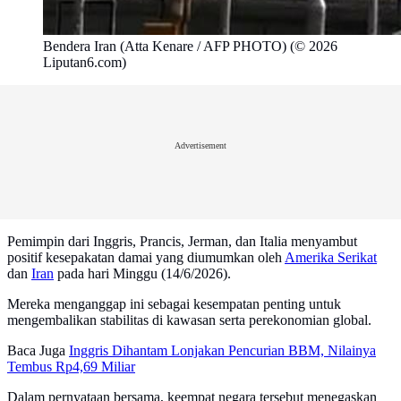
Bendera Iran (Atta Kenare / AFP PHOTO) (© 2026
Liputan6.com)
Advertisement
Pemimpin dari Inggris, Prancis, Jerman, dan Italia menyambut
positif kesepakatan damai yang diumumkan oleh
Amerika Serikat
dan
Iran
pada hari Minggu (14/6/2026).
Mereka menganggap ini sebagai kesempatan penting untuk
mengembalikan stabilitas di kawasan serta perekonomian global.
Baca Juga
Inggris Dihantam Lonjakan Pencurian BBM, Nilainya
Tembus Rp4,69 Miliar
Dalam pernyataan bersama, keempat negara tersebut menegaskan