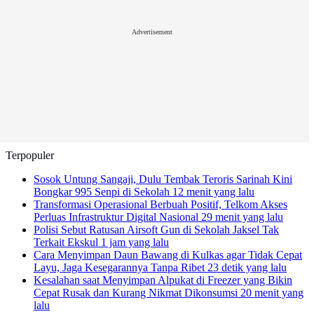
Advertisement
Terpopuler
Sosok Untung Sangaji, Dulu Tembak Teroris Sarinah Kini
Bongkar 995 Senpi di Sekolah
12 menit yang lalu
Transformasi Operasional Berbuah Positif, Telkom Akses
Perluas Infrastruktur Digital Nasional
29 menit yang lalu
Polisi Sebut Ratusan Airsoft Gun di Sekolah Jaksel Tak
Terkait Ekskul
1 jam yang lalu
Cara Menyimpan Daun Bawang di Kulkas agar Tidak Cepat
Layu, Jaga Kesegarannya Tanpa Ribet
23 detik yang lalu
Kesalahan saat Menyimpan Alpukat di Freezer yang Bikin
Cepat Rusak dan Kurang Nikmat Dikonsumsi
20 menit yang
lalu