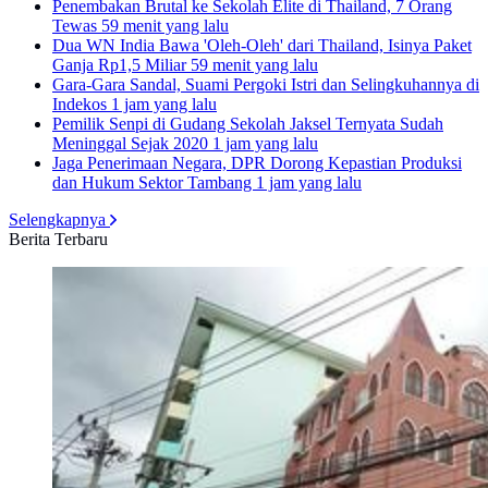
Penembakan Brutal ke Sekolah Elite di Thailand, 7 Orang
Tewas
59 menit yang lalu
Dua WN India Bawa 'Oleh-Oleh' dari Thailand, Isinya Paket
Ganja Rp1,5 Miliar
59 menit yang lalu
Gara-Gara Sandal, Suami Pergoki Istri dan Selingkuhannya di
Indekos
1 jam yang lalu
Pemilik Senpi di Gudang Sekolah Jaksel Ternyata Sudah
Meninggal Sejak 2020
1 jam yang lalu
Jaga Penerimaan Negara, DPR Dorong Kepastian Produksi
dan Hukum Sektor Tambang
1 jam yang lalu
Selengkapnya
Berita Terbaru