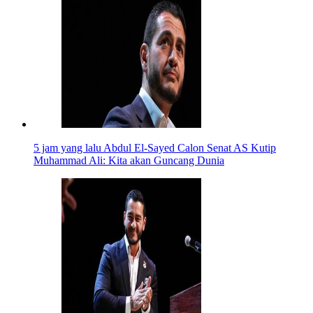
5 jam yang lalu
Abdul El-Sayed Calon Senat AS Kutip
Muhammad Ali: Kita akan Guncang Dunia