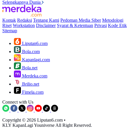
Selengkapnya Dunia
Kontak
Redaksi
Tentang Kami
Pedoman Media Siber
Metodologi
Riset
Workstation
Disclaimer
Syarat & Ketentuan
Privasi
Kode Etik
Sitemap
Liputan6.com
Bola.com
Kapanlagi.com
Bola.net
Merdeka.com
Brilio.net
Fimela.com
Connect with Us
Copyright © 2026 Liputan6.com
•
KLY KapanLagi Youniverse All Right Reserved.