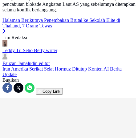
pencabutan blokade Angkatan Laut AS yang sebelumnya diterapkan
selama konflik berlangsung.
Halaman Berikutnya
Penembakan Brutal ke Sekolah Elite di
Thailand, 7 Orang Tewas
Tim Redaksi
Teddy Tri Setio Berty
writer
Fauzan Jamaludin
editor
Iran
Amerika Serikat
Selat Hormuz Ditutup
Konten AI
Berita
Update
Bagikan
Copy Link