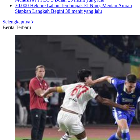
30.000 Hektare Lahan Terdampak El Nino, Mentan Amran
Siapkan Langkah Begini
38 menit yang lalu
Selengkapnya
Berita Terbaru