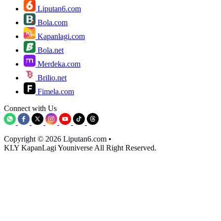
Liputan6.com
Bola.com
Kapanlagi.com
Bola.net
Merdeka.com
Brilio.net
Fimela.com
Connect with Us
Copyright © 2026 Liputan6.com
•
KLY KapanLagi Youniverse All Right Reserved.