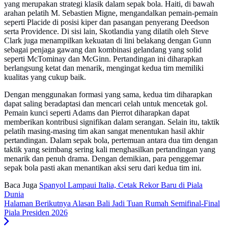
yang merupakan strategi klasik dalam sepak bola. Haiti, di bawah
arahan pelatih M. Sebastien Migne, mengandalkan pemain-pemain
seperti Placide di posisi kiper dan pasangan penyerang Deedson
serta Providence. Di sisi lain, Skotlandia yang dilatih oleh Steve
Clark juga menampilkan kekuatan di lini belakang dengan Gunn
sebagai penjaga gawang dan kombinasi gelandang yang solid
seperti McTominay dan McGinn. Pertandingan ini diharapkan
berlangsung ketat dan menarik, mengingat kedua tim memiliki
kualitas yang cukup baik.
Dengan menggunakan formasi yang sama, kedua tim diharapkan
dapat saling beradaptasi dan mencari celah untuk mencetak gol.
Pemain kunci seperti Adams dan Pierrot diharapkan dapat
memberikan kontribusi signifikan dalam serangan. Selain itu, taktik
pelatih masing-masing tim akan sangat menentukan hasil akhir
pertandingan. Dalam sepak bola, pertemuan antara dua tim dengan
taktik yang seimbang sering kali menghasilkan pertandingan yang
menarik dan penuh drama. Dengan demikian, para penggemar
sepak bola pasti akan menantikan aksi seru dari kedua tim ini.
Baca Juga
Spanyol Lampaui Italia, Cetak Rekor Baru di Piala
Dunia
Halaman Berikutnya
Alasan Bali Jadi Tuan Rumah Semifinal-Final
Piala Presiden 2026