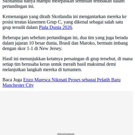
Skotlandia hanya mampu melepaskan sembilan tembakan dalam
pertandingan ini.
Kemenangan yang diraih Skotlandia ini mengantarkan mereka ke
posisi teratas klasemen Grup C, yang dikenal sebagai salah satu
grup tersulit dalam
Piala Dunia 2026
.
Beberapa jam sebelum pertandingan ini, dua tim yang juga berada
dalam jajaran 10 besar dunia, Brasil dan Maroko, bermain imbang
dengan skor 1-1 di New Jersey.
Hasil ini menunjukkan ketatnya persaingan di grup tersebut, di mana
setiap tim berusaha keras untuk meraih hasil maksimal demi
melanjutkan langkah mereka di turnamen.
Baca Juga
Enzo Maresca Nikmati Proses sebagai Pelatih Baru
Manchester City
Advertisement