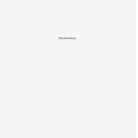
Advertisement