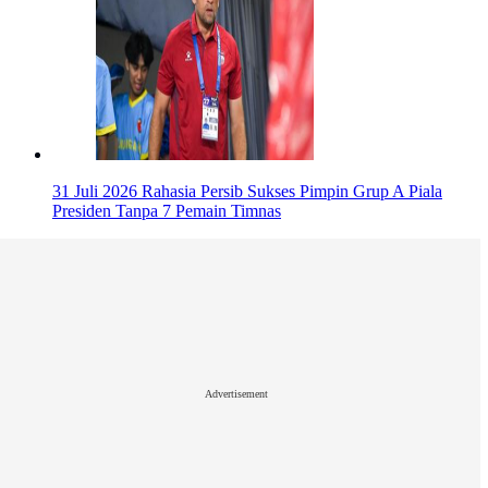
31 Juli 2026
Rahasia Persib Sukses Pimpin Grup A Piala
Presiden Tanpa 7 Pemain Timnas
Advertisement