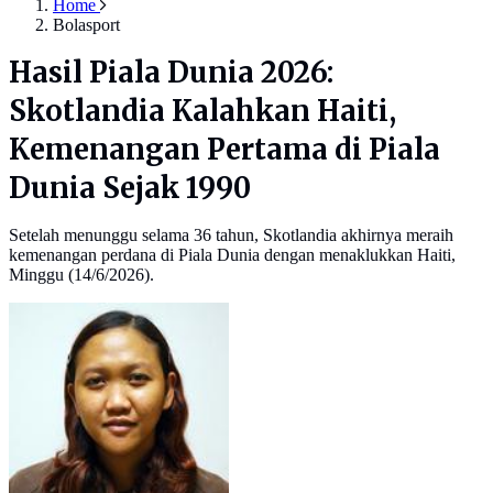
Home
Bolasport
Hasil Piala Dunia 2026:
Skotlandia Kalahkan Haiti,
Kemenangan Pertama di Piala
Dunia Sejak 1990
Setelah menunggu selama 36 tahun, Skotlandia akhirnya meraih
kemenangan perdana di Piala Dunia dengan menaklukkan Haiti,
Minggu (14/6/2026).