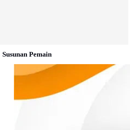
Susunan Pemain