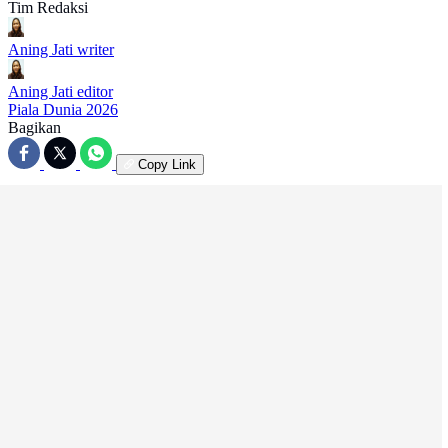
Tim Redaksi
Aning Jati
writer
Aning Jati
editor
Piala Dunia 2026
Bagikan
Copy Link