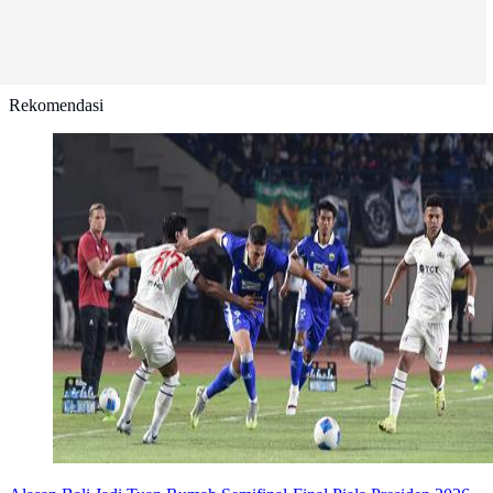
Rekomendasi