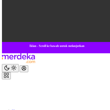
Iklan - Scroll ke bawah untuk melanjutkan