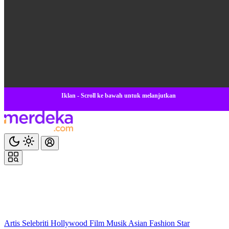
Iklan - Scroll ke bawah untuk melanjutkan
Artis
Selebriti
Hollywood
Film
Musik
Asian
Fashion
Star