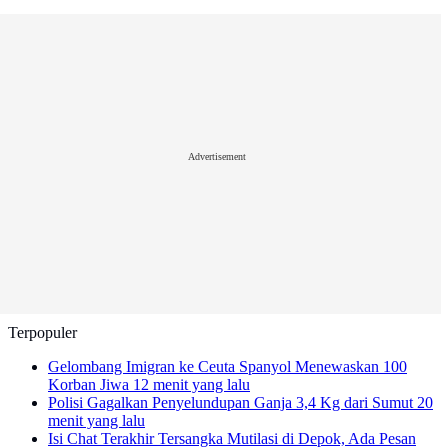
Advertisement
Terpopuler
Gelombang Imigran ke Ceuta Spanyol Menewaskan 100
Korban Jiwa
12 menit yang lalu
Polisi Gagalkan Penyelundupan Ganja 3,4 Kg dari Sumut
20
menit yang lalu
Isi Chat Terakhir Tersangka Mutilasi di Depok, Ada Pesan