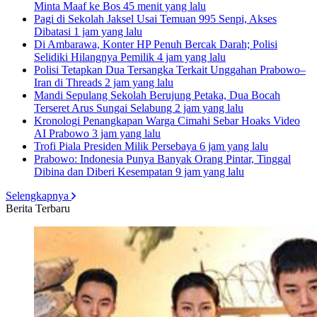
Minta Maaf ke Bos
45 menit yang lalu
Pagi di Sekolah Jaksel Usai Temuan 995 Senpi, Akses
Dibatasi
1 jam yang lalu
Di Ambarawa, Konter HP Penuh Bercak Darah; Polisi
Selidiki Hilangnya Pemilik
4 jam yang lalu
Polisi Tetapkan Dua Tersangka Terkait Unggahan Prabowo–
Iran di Threads
2 jam yang lalu
Mandi Sepulang Sekolah Berujung Petaka, Dua Bocah
Terseret Arus Sungai Selabung
2 jam yang lalu
Kronologi Penangkapan Warga Cimahi Sebar Hoaks Video
AI Prabowo
3 jam yang lalu
Trofi Piala Presiden Milik Persebaya
6 jam yang lalu
Prabowo: Indonesia Punya Banyak Orang Pintar, Tinggal
Dibina dan Diberi Kesempatan
9 jam yang lalu
Selengkapnya
Berita Terbaru