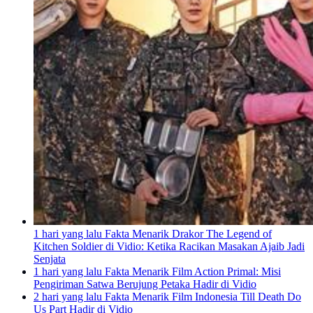
1 hari yang lalu
Fakta Menarik Drakor The Legend of
Kitchen Soldier di Vidio: Ketika Racikan Masakan Ajaib Jadi
Senjata
1 hari yang lalu
Fakta Menarik Film Action Primal: Misi
Pengiriman Satwa Berujung Petaka Hadir di Vidio
2 hari yang lalu
Fakta Menarik Film Indonesia Till Death Do
Us Part Hadir di Vidio