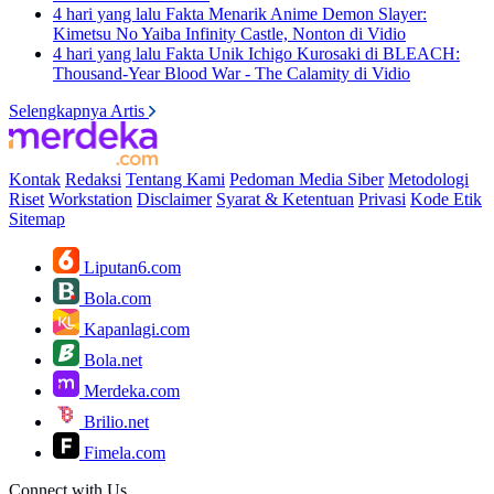
4 hari yang lalu
Fakta Menarik Anime Demon Slayer:
Kimetsu No Yaiba Infinity Castle, Nonton di Vidio
4 hari yang lalu
Fakta Unik Ichigo Kurosaki di BLEACH:
Thousand-Year Blood War - The Calamity di Vidio
Selengkapnya Artis
Kontak
Redaksi
Tentang Kami
Pedoman Media Siber
Metodologi
Riset
Workstation
Disclaimer
Syarat & Ketentuan
Privasi
Kode Etik
Sitemap
Liputan6.com
Bola.com
Kapanlagi.com
Bola.net
Merdeka.com
Brilio.net
Fimela.com
Connect with Us