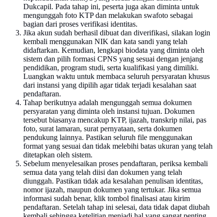
Dukcapil. Pada tahap ini, peserta juga akan diminta untuk
mengunggah foto KTP dan melakukan swafoto sebagai
bagian dari proses verifikasi identitas.
Jika akun sudah berhasil dibuat dan diverifikasi, silakan login
kembali menggunakan NIK dan kata sandi yang telah
didaftarkan. Kemudian, lengkapi biodata yang diminta oleh
sistem dan pilih formasi CPNS yang sesuai dengan jenjang
pendidikan, program studi, serta kualifikasi yang dimiliki.
Luangkan waktu untuk membaca seluruh persyaratan khusus
dari instansi yang dipilih agar tidak terjadi kesalahan saat
pendaftaran.
Tahap berikutnya adalah mengunggah semua dokumen
persyaratan yang diminta oleh instansi tujuan. Dokumen
tersebut biasanya mencakup KTP, ijazah, transkrip nilai, pas
foto, surat lamaran, surat pernyataan, serta dokumen
pendukung lainnya. Pastikan seluruh file menggunakan
format yang sesuai dan tidak melebihi batas ukuran yang telah
ditetapkan oleh sistem.
Sebelum menyelesaikan proses pendaftaran, periksa kembali
semua data yang telah diisi dan dokumen yang telah
diunggah. Pastikan tidak ada kesalahan penulisan identitas,
nomor ijazah, maupun dokumen yang tertukar. Jika semua
informasi sudah benar, klik tombol finalisasi atau kirim
pendaftaran. Setelah tahap ini selesai, data tidak dapat diubah
kembali sehingga ketelitian menjadi hal yang sangat penting.