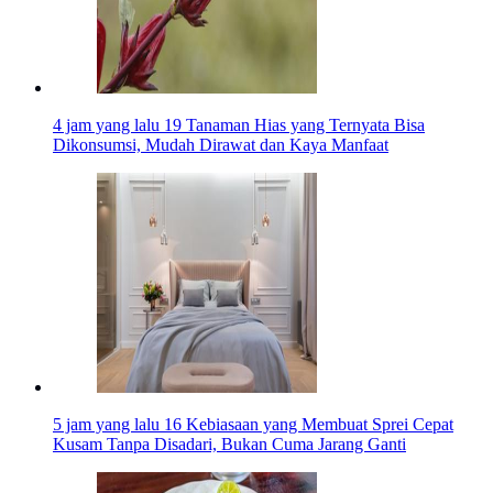
4 jam yang lalu
19 Tanaman Hias yang Ternyata Bisa
Dikonsumsi, Mudah Dirawat dan Kaya Manfaat
5 jam yang lalu
16 Kebiasaan yang Membuat Sprei Cepat
Kusam Tanpa Disadari, Bukan Cuma Jarang Ganti