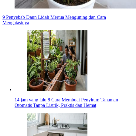
9 Penyebab Daun Lidah Mertua Menguning dan Cara
Mengatasinya
14 jam yang lalu
8 Cara Membuat Penyiram Tanaman
Otomatis Tanpa Listrik, Praktis dan Hemat