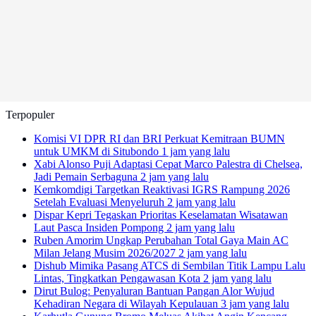
Terpopuler
Komisi VI DPR RI dan BRI Perkuat Kemitraan BUMN
untuk UMKM di Situbondo
1 jam yang lalu
Xabi Alonso Puji Adaptasi Cepat Marco Palestra di Chelsea,
Jadi Pemain Serbaguna
2 jam yang lalu
Kemkomdigi Targetkan Reaktivasi IGRS Rampung 2026
Setelah Evaluasi Menyeluruh
2 jam yang lalu
Dispar Kepri Tegaskan Prioritas Keselamatan Wisatawan
Laut Pasca Insiden Pompong
2 jam yang lalu
Ruben Amorim Ungkap Perubahan Total Gaya Main AC
Milan Jelang Musim 2026/2027
2 jam yang lalu
Dishub Mimika Pasang ATCS di Sembilan Titik Lampu Lalu
Lintas, Tingkatkan Pengawasan Kota
2 jam yang lalu
Dirut Bulog: Penyaluran Bantuan Pangan Alor Wujud
Kehadiran Negara di Wilayah Kepulauan
3 jam yang lalu