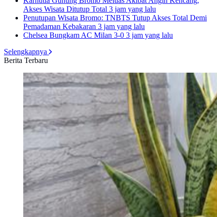
Karhutla Gunung Bromo Meluas Akibat Angin Kencang,
Akses Wisata Ditutup Total
3 jam yang lalu
Penutupan Wisata Bromo: TNBTS Tutup Akses Total Demi
Pemadaman Kebakaran
3 jam yang lalu
Chelsea Bungkam AC Milan 3-0
3 jam yang lalu
Selengkapnya
Berita Terbaru