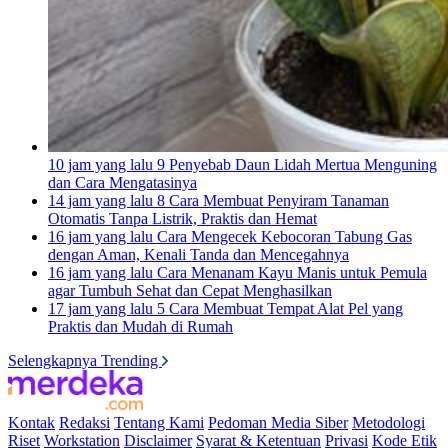
10 jam yang lalu
9 Penyebab Daun Lidah Mertua Menguning
dan Cara Mengatasinya
14 jam yang lalu
8 Cara Membuat Penyiram Tanaman
Otomatis Tanpa Listrik, Praktis dan Hemat
16 jam yang lalu
Cara Mengecek Kebocoran Tabung Gas
dengan Aman, Kenali Tanda dan Mencegahnya
16 jam yang lalu
Cara Menanam Kayu Manis untuk Pemula
agar Tumbuh Sehat dan Cepat Menghasilkan
17 jam yang lalu
5 Cara Membuat Tempat Alat Pel yang
Praktis dan Mudah di Rumah
Selengkapnya Trending
Kontak
Redaksi
Tentang Kami
Pedoman Media Siber
Metodologi
Riset
Workstation
Disclaimer
Syarat & Ketentuan
Privasi
Kode Etik