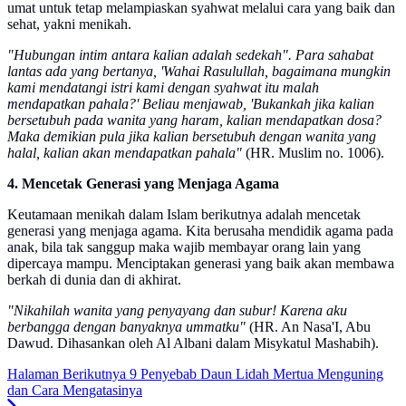
umat untuk tetap melampiaskan syahwat melalui cara yang baik dan
sehat, yakni menikah.
"Hubungan intim antara kalian adalah sedekah". Para sahabat
lantas ada yang bertanya, 'Wahai Rasulullah, bagaimana mungkin
kami mendatangi istri kami dengan syahwat itu malah
mendapatkan pahala?' Beliau menjawab, 'Bukankah jika kalian
bersetubuh pada wanita yang haram, kalian mendapatkan dosa?
Maka demikian pula jika kalian bersetubuh dengan wanita yang
halal, kalian akan mendapatkan pahala"
(HR. Muslim no. 1006).
4. Mencetak Generasi yang Menjaga Agama
Keutamaan menikah dalam Islam berikutnya adalah mencetak
generasi yang menjaga agama. Kita berusaha mendidik agama pada
anak, bila tak sanggup maka wajib membayar orang lain yang
dipercaya mampu. Menciptakan generasi yang baik akan membawa
berkah di dunia dan di akhirat.
"Nikahilah wanita yang penyayang dan subur! Karena aku
berbangga dengan banyaknya ummatku"
(HR. An Nasa'I, Abu
Dawud. Dihasankan oleh Al Albani dalam Misykatul Mashabih).
Halaman Berikutnya
9 Penyebab Daun Lidah Mertua Menguning
dan Cara Mengatasinya