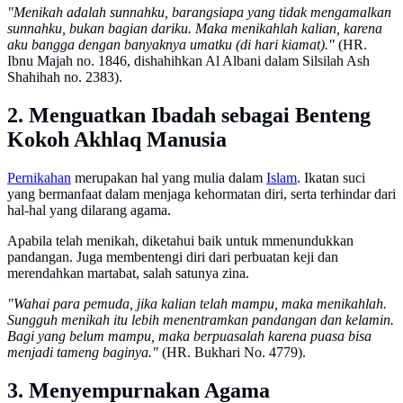
"Menikah adalah sunnahku, barangsiapa yang tidak mengamalkan
sunnahku, bukan bagian dariku. Maka menikahlah kalian, karena
aku bangga dengan banyaknya umatku (di hari kiamat)."
(HR.
Ibnu Majah no. 1846, dishahihkan Al Albani dalam Silsilah Ash
Shahihah no. 2383).
2. Menguatkan Ibadah sebagai Benteng
Kokoh Akhlaq Manusia
Pernikahan
merupakan hal yang mulia dalam
Islam
. Ikatan suci
yang bermanfaat dalam menjaga kehormatan diri, serta terhindar dari
hal-hal yang dilarang agama.
Apabila telah menikah, diketahui baik untuk mmenundukkan
pandangan. Juga membentengi diri dari perbuatan keji dan
merendahkan martabat, salah satunya zina.
"Wahai para pemuda, jika kalian telah mampu, maka menikahlah.
Sungguh menikah itu lebih menentramkan pandangan dan kelamin.
Bagi yang belum mampu, maka berpuasalah karena puasa bisa
menjadi tameng baginya."
(HR. Bukhari No. 4779).
3. Menyempurnakan Agama