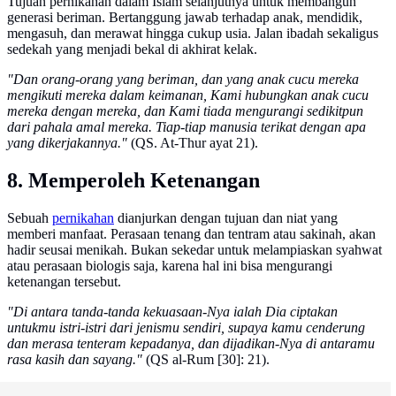
Tujuan pernikahan dalam Islam selanjutnya untuk membangun
generasi beriman. Bertanggung jawab terhadap anak, mendidik,
mengasuh, dan merawat hingga cukup usia. Jalan ibadah sekaligus
sedekah yang menjadi bekal di akhirat kelak.
"Dan orang-orang yang beriman, dan yang anak cucu mereka
mengikuti mereka dalam keimanan, Kami hubungkan anak cucu
mereka dengan mereka, dan Kami tiada mengurangi sedikitpun
dari pahala amal mereka. Tiap-tiap manusia terikat dengan apa
yang dikerjakannya."
(QS. At-Thur ayat 21).
8. Memperoleh Ketenangan
Sebuah
pernikahan
dianjurkan dengan tujuan dan niat yang
memberi manfaat. Perasaan tenang dan tentram atau sakinah, akan
hadir seusai menikah. Bukan sekedar untuk melampiaskan syahwat
atau perasaan biologis saja, karena hal ini bisa mengurangi
ketenangan tersebut.
"Di antara tanda-tanda kekuasaan-Nya ialah Dia ciptakan
untukmu istri-istri dari jenismu sendiri, supaya kamu cenderung
dan merasa tenteram kepadanya, dan dijadikan-Nya di antaramu
rasa kasih dan sayang."
(QS al-Rum [30]: 21).