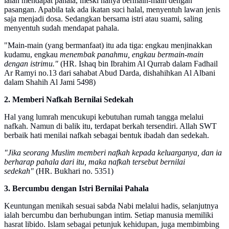
ialah mendapat pahala, meski hanya bermain-main dengan
pasangan. Apabila tak ada ikatan suci halal, menyentuh lawan jenis
saja menjadi dosa. Sedangkan bersama istri atau suami, saling
menyentuh sudah mendapat pahala.
"Main-main (yang bermanfaat) itu ada tiga: engkau menjinakkan
kudamu, engkau
menembak panahmu, engkau bermain-main
dengan istrimu."
(HR. Ishaq bin Ibrahim Al Qurrab dalam Fadhail
Ar Ramyi no.13 dari sahabat Abud Darda, dishahihkan Al Albani
dalam Shahih Al Jami 5498)
2. Memberi Nafkah Bernilai Sedekah
Hal yang lumrah mencukupi kebutuhan rumah tangga melalui
nafkah. Namun di balik itu, terdapat berkah tersendiri. Allah SWT
berbaik hati menilai nafkah sebagai bentuk ibadah dan sedekah.
"Jika seorang Muslim memberi nafkah kepada keluarganya, dan ia
berharap pahala dari itu, maka nafkah tersebut bernilai
sedekah"
(HR. Bukhari no. 5351)
3. Bercumbu dengan Istri Bernilai Pahala
Keuntungan menikah sesuai sabda Nabi melalui hadis, selanjutnya
ialah bercumbu dan berhubungan intim. Setiap manusia memiliki
hasrat libido. Islam sebagai petunjuk kehidupan, juga membimbing