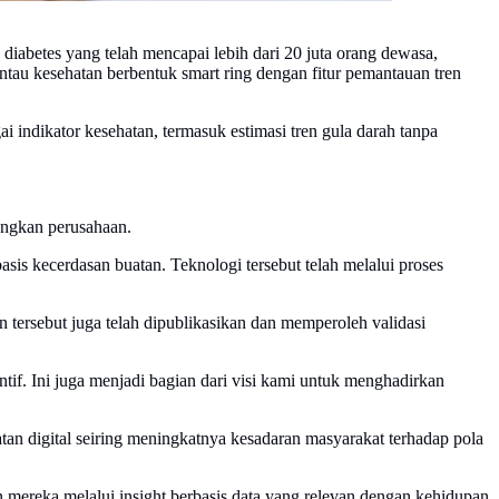
iabetes yang telah mencapai lebih dari 20 juta orang dewasa,
tau kesehatan berbentuk smart ring dengan fitur pemantauan tren
ndikator kesehatan, termasuk estimasi tren gula darah tanpa
bangkan perusahaan.
sis kecerdasan buatan. Teknologi tersebut telah melalui proses
n tersebut juga telah dipublikasikan dan memperoleh validasi
if. Ini juga menjadi bagian dari visi kami untuk menghadirkan
atan digital seiring meningkatnya kesadaran masyarakat terhadap pola
mereka melalui insight berbasis data yang relevan dengan kehidupan