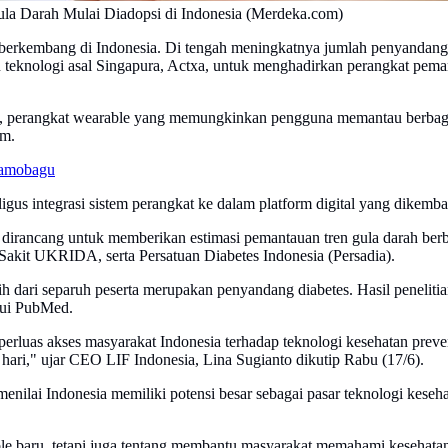
la Darah Mulai Diadopsi di Indonesia (Merdeka.com)
i berkembang di Indonesia. Di tengah meningkatnya jumlah penyandang d
teknologi asal Singapura, Actxa, untuk menghadirkan perangkat peman
g, perangkat wearable yang memungkinkan pengguna memantau berbagai i
um.
tamobagu
ligus integrasi sistem perangkat ke dalam platform digital yang dikem
 dirancang untuk memberikan estimasi pemantauan tren gula darah berba
 Sakit UKRIDA, serta Persatuan Diabetes Indonesia (Persadia).
ih dari separuh peserta merupakan penyandang diabetes. Hasil penelitia
alui PubMed.
uas akses masyarakat Indonesia terhadap teknologi kesehatan prevent
 hari," ujar CEO LIF Indonesia, Lina Sugianto dikutip Rabu (17/6).
menilai Indonesia memiliki potensi besar sebagai pasar teknologi keseh
le baru, tetapi juga tentang membantu masyarakat memahami kesehatan 