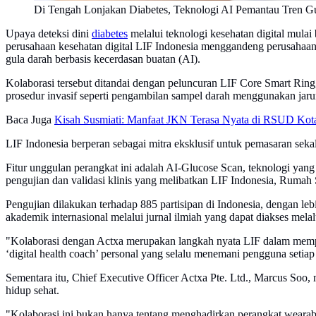
Di Tengah Lonjakan Diabetes, Teknologi AI Pemantau Tren Gu
Upaya deteksi dini
diabetes
melalui teknologi kesehatan digital mula
perusahaan kesehatan digital LIF Indonesia menggandeng perusahaan 
gula darah berbasis kecerdasan buatan (AI).
Kolaborasi tersebut ditandai dengan peluncuran LIF Core Smart Rin
prosedur invasif seperti pengambilan sampel darah menggunakan jar
Baca Juga
Kisah Susmiati: Manfaat JKN Terasa Nyata di RSUD Ko
LIF Indonesia berperan sebagai mitra eksklusif untuk pemasaran seka
Fitur unggulan perangkat ini adalah AI-Glucose Scan, teknologi yang
pengujian dan validasi klinis yang melibatkan LIF Indonesia, Rumah
Pengujian dilakukan terhadap 885 partisipan di Indonesia, dengan leb
akademik internasional melalui jurnal ilmiah yang dapat diakses mel
"Kolaborasi dengan Actxa merupakan langkah nyata LIF dalam memperl
‘digital health coach’ personal yang selalu menemani pengguna setiap
Sementara itu, Chief Executive Officer Actxa Pte. Ltd., Marcus Soo, 
hidup sehat.
"Kolaborasi ini bukan hanya tentang menghadirkan perangkat wearab