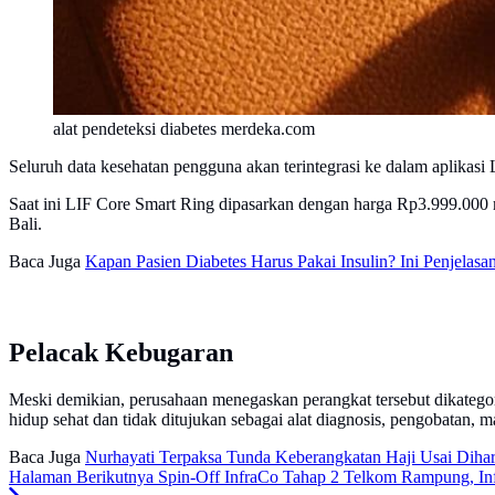
alat pendeteksi diabetes merdeka.com
Seluruh data kesehatan pengguna akan terintegrasi ke dalam aplikasi
Saat ini LIF Core Smart Ring dipasarkan dengan harga Rp3.999.000 me
Bali.
Baca Juga
Kapan Pasien Diabetes Harus Pakai Insulin? Ini Penjelasa
Pelacak Kebugaran
Meski demikian, perusahaan menegaskan perangkat tersebut dikatego
hidup sehat dan tidak ditujukan sebagai alat diagnosis, pengobatan, 
Baca Juga
Nurhayati Terpaksa Tunda Keberangkatan Haji Usai Diha
Halaman Berikutnya
Spin-Off InfraCo Tahap 2 Telkom Rampung, Inf