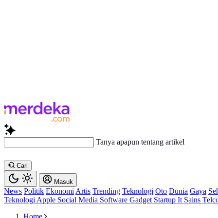
Tanya apapun tentang artikel
Cari
Masuk
News
Politik
Ekonomi
Artis
Trending
Teknologi
Oto
Dunia
Gaya
Se
Teknologi
Apple
Social Media
Software
Gadget
Startup
It
Sains
Telc
Home