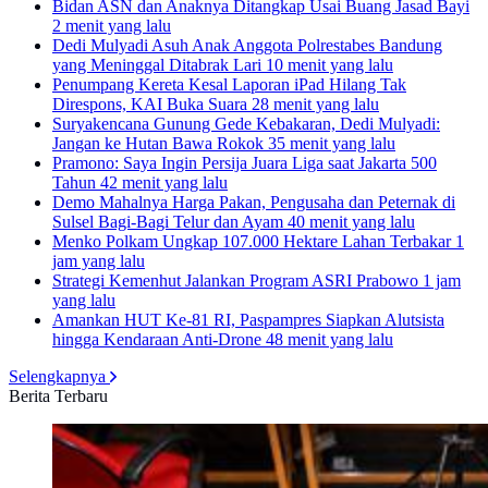
Bidan ASN dan Anaknya Ditangkap Usai Buang Jasad Bayi
2 menit yang lalu
Dedi Mulyadi Asuh Anak Anggota Polrestabes Bandung
yang Meninggal Ditabrak Lari
10 menit yang lalu
Penumpang Kereta Kesal Laporan iPad Hilang Tak
Direspons, KAI Buka Suara
28 menit yang lalu
Suryakencana Gunung Gede Kebakaran, Dedi Mulyadi:
Jangan ke Hutan Bawa Rokok
35 menit yang lalu
Pramono: Saya Ingin Persija Juara Liga saat Jakarta 500
Tahun
42 menit yang lalu
Demo Mahalnya Harga Pakan, Pengusaha dan Peternak di
Sulsel Bagi-Bagi Telur dan Ayam
40 menit yang lalu
Menko Polkam Ungkap 107.000 Hektare Lahan Terbakar
1
jam yang lalu
Strategi Kemenhut Jalankan Program ASRI Prabowo
1 jam
yang lalu
Amankan HUT Ke-81 RI, Paspampres Siapkan Alutsista
hingga Kendaraan Anti-Drone
48 menit yang lalu
Selengkapnya
Berita Terbaru