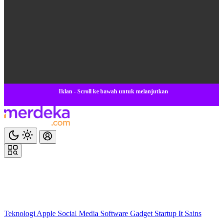
Iklan - Scroll ke bawah untuk melanjutkan
Teknologi
Apple
Social Media
Software
Gadget
Startup
It
Sains