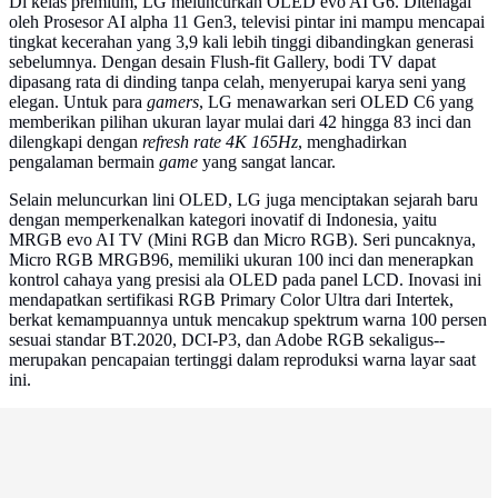
Di kelas premium, LG meluncurkan OLED evo AI G6. Ditenagai
oleh Prosesor AI alpha 11 Gen3, televisi pintar ini mampu mencapai
tingkat kecerahan yang 3,9 kali lebih tinggi dibandingkan generasi
sebelumnya. Dengan desain Flush-fit Gallery, bodi TV dapat
dipasang rata di dinding tanpa celah, menyerupai karya seni yang
elegan. Untuk para
gamers
, LG menawarkan seri OLED C6 yang
memberikan pilihan ukuran layar mulai dari 42 hingga 83 inci dan
dilengkapi dengan
refresh rate 4K 165Hz
, menghadirkan
pengalaman bermain
game
yang sangat lancar.
Selain meluncurkan lini OLED, LG juga menciptakan sejarah baru
dengan memperkenalkan kategori inovatif di Indonesia, yaitu
MRGB evo AI TV (Mini RGB dan Micro RGB). Seri puncaknya,
Micro RGB MRGB96, memiliki ukuran 100 inci dan menerapkan
kontrol cahaya yang presisi ala OLED pada panel LCD. Inovasi ini
mendapatkan sertifikasi RGB Primary Color Ultra dari Intertek,
berkat kemampuannya untuk mencakup spektrum warna 100 persen
sesuai standar BT.2020, DCI-P3, dan Adobe RGB sekaligus--
merupakan pencapaian tertinggi dalam reproduksi warna layar saat
ini.