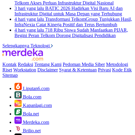
Telkom Akses Perluas Infrastruktur Digital Nasional
3 hari yang lalu
BATIC 2026 Hadirkan Visi Baru AI dan
Infrastruktur Digital untuk Masa Depan yang Terhubung
4 hari yang lalu
Transformasi TelkomGroup Tunjukkan Hasil,
InfraNexia Catat Kinerja Positif dan Terus Bertumbuh
4 hari yang lalu
718 Ribu Siswa Sudah Manfaatkan PIJAR,
Begini Peran Telkom Dorong Digitalisasi Pendidikan
Selengkapnya Teknologi
Kontak
Redaksi
Tentang Kami
Pedoman Media Siber
Metodologi
Riset
Workstation
Disclaimer
Syarat & Ketentuan
Privasi
Kode Etik
Sitemap
Liputan6.com
Bola.com
Kapanlagi.com
Bola.net
Merdeka.com
Brilio.net