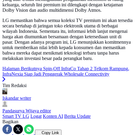
keluarga, seluruh lini premium ini dilengkapi dengan ketajaman
Dolby Vision dan audio multidimensi Dolby Atmos.
LG memastikan bahwa semua koleksi TV premium ini akan tersedia
secara bertahap di jaringan toko elektronik utama di berbagai
wilayah Indonesia. Sementara itu, informasi lebih lanjut mengenai
harga akan diumumkan bersamaan dengan ketersediaan unit di
pasar. Dengan adanya program ini, LG menunjukkan komitmennya
untuk memberikan nilai lebih kepada konsumen dan memastikan
bahwa mereka dapat menikmati teknologi terbaru tanpa harus
melakukan investasi besar pada perangkat baru.
Halaman Berikutnya
Spin-Off InfraCo Tahap 2 Telkom Rampung,
InfraNexia Siap Jadi Penggerak Wholesale Connectivity
Tim Redaksi
Iskandar
writer
Pandasurya Wijaya
editor
Smart TV LG
Logat
Konten AI
Berita Update
Bagikan
Copy Link