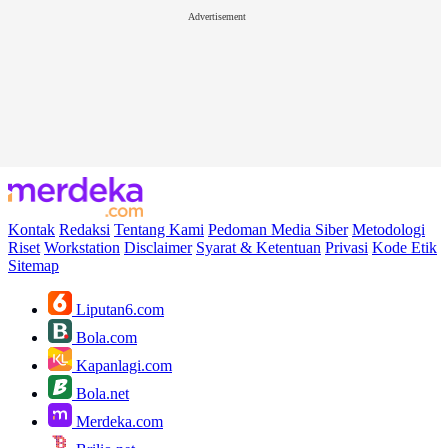
Advertisement
Kontak
Redaksi
Tentang Kami
Pedoman Media Siber
Metodologi
Riset
Workstation
Disclaimer
Syarat & Ketentuan
Privasi
Kode Etik
Sitemap
Liputan6.com
Bola.com
Kapanlagi.com
Bola.net
Merdeka.com