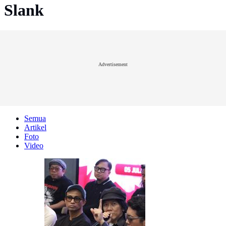
Slank
Advertisement
Semua
Artikel
Foto
Video