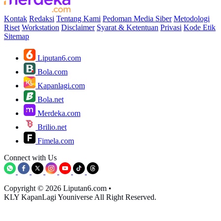
Kontak
Redaksi
Tentang Kami
Pedoman Media Siber
Metodologi
Riset
Workstation
Disclaimer
Syarat & Ketentuan
Privasi
Kode Etik
Sitemap
Liputan6.com
Bola.com
Kapanlagi.com
Bola.net
Merdeka.com
Brilio.net
Fimela.com
Connect with Us
Copyright © 2026 Liputan6.com
•
KLY KapanLagi Youniverse All Right Reserved.