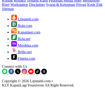
Kontak
Redaksi
Tentang Kami
Pedoman Media Siber
Metodologi
Riset
Workstation
Disclaimer
Syarat & Ketentuan
Privasi
Kode Etik
Sitemap
Liputan6.com
Bola.com
Kapanlagi.com
Bola.net
Merdeka.com
Brilio.net
Fimela.com
Connect with Us
Copyright © 2026 Liputan6.com
•
KLY KapanLagi Youniverse All Right Reserved.