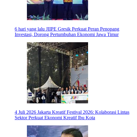
6 hari yang lalu
JIIPE Gresik Perkuat Peran Penopang
Investasi, Dorong Pertumbuhan Ekonomi Jawa Timur
4 Juli 2026
Jakarta Kreatif Festival 2026: Kolaborasi Lintas
Sektor Perkuat Ekonomi Kreatif Ibu Kota