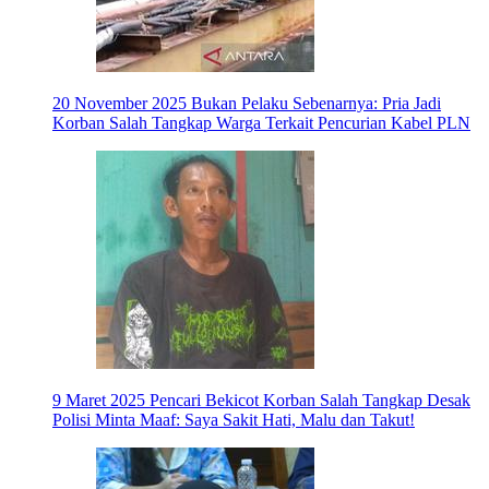
20 November 2025
Bukan Pelaku Sebenarnya: Pria Jadi
Korban Salah Tangkap Warga Terkait Pencurian Kabel PLN
9 Maret 2025
Pencari Bekicot Korban Salah Tangkap Desak
Polisi Minta Maaf: Saya Sakit Hati, Malu dan Takut!