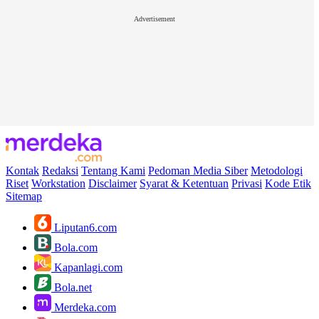
Advertisement
Kontak
Redaksi
Tentang Kami
Pedoman Media Siber
Metodologi
Riset
Workstation
Disclaimer
Syarat & Ketentuan
Privasi
Kode Etik
Sitemap
Liputan6.com
Bola.com
Kapanlagi.com
Bola.net
Merdeka.com