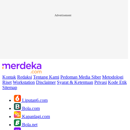
Advertisement
Kontak
Redaksi
Tentang Kami
Pedoman Media Siber
Metodologi
Riset
Workstation
Disclaimer
Syarat & Ketentuan
Privasi
Kode Etik
Sitemap
Liputan6.com
Bola.com
Kapanlagi.com
Bola.net