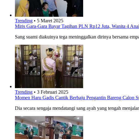
Trending
•
5 Maret 2025
Miris Gara-Gara Bayar Tagihan PLN Rp12 Juta, Wanita 4 Anak
Sang suami diakuinya tega meninggalkan dirinya bersama empat 
Trending
•
3 Februari 2025
Momen Haru Gadis Cantik Berbaju Pengantin Bareng Calon Sua
Dia secara sengaja mendatangi sang ayah yang tengah menjala