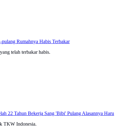
g-pulang Rumahnya Habis Terbakar
ang telah terbakar habis.
lah 22 Tahun Bekerja Sang 'Bibi' Pulang Alasannya Haru
sok TKW Indonesia.