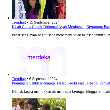
Trending
•
15 September 2024
Kisah Gadis Cantik Ditinggal Ayah Meninggal, Beruntung Pa
Pacar sang ayah begitu setia menemani sejak belasan tahun sila
Trending
•
6 September 2024
Pramugari Cantik Menangis Tersedu-sedu saat Terbang, Penye
Dia tak kuasa menitikkan air mata saat bertugas hingga berus