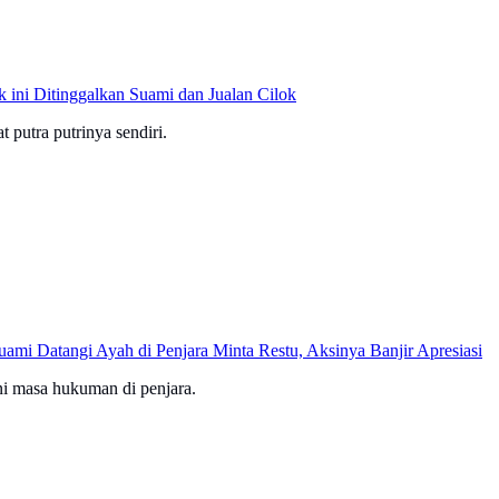
 ini Ditinggalkan Suami dan Jualan Cilok
putra putrinya sendiri.
mi Datangi Ayah di Penjara Minta Restu, Aksinya Banjir Apresiasi
ni masa hukuman di penjara.