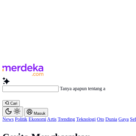
Tanya apapun tentang artikel ini..
Cari
Masuk
News
Politik
Ekonomi
Artis
Trending
Teknologi
Oto
Dunia
Gaya
Se