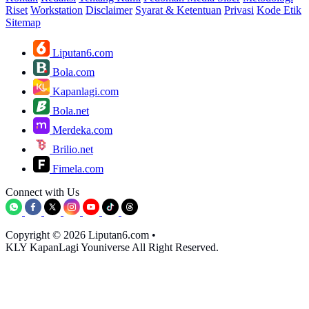
Riset
Workstation
Disclaimer
Syarat & Ketentuan
Privasi
Kode Etik
Sitemap
Liputan6.com
Bola.com
Kapanlagi.com
Bola.net
Merdeka.com
Brilio.net
Fimela.com
Connect with Us
Copyright © 2026 Liputan6.com
•
KLY KapanLagi Youniverse All Right Reserved.