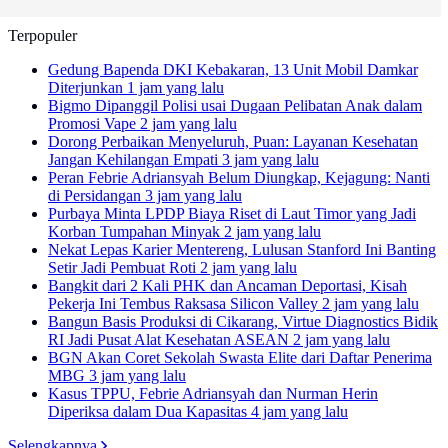
Terpopuler
Gedung Bapenda DKI Kebakaran, 13 Unit Mobil Damkar
Diterjunkan
1 jam yang lalu
Bigmo Dipanggil Polisi usai Dugaan Pelibatan Anak dalam
Promosi Vape
2 jam yang lalu
Dorong Perbaikan Menyeluruh, Puan: Layanan Kesehatan
Jangan Kehilangan Empati
3 jam yang lalu
Peran Febrie Adriansyah Belum Diungkap, Kejagung: Nanti
di Persidangan
3 jam yang lalu
Purbaya Minta LPDP Biaya Riset di Laut Timor yang Jadi
Korban Tumpahan Minyak
2 jam yang lalu
Nekat Lepas Karier Mentereng, Lulusan Stanford Ini Banting
Setir Jadi Pembuat Roti
2 jam yang lalu
Bangkit dari 2 Kali PHK dan Ancaman Deportasi, Kisah
Pekerja Ini Tembus Raksasa Silicon Valley
2 jam yang lalu
Bangun Basis Produksi di Cikarang, Virtue Diagnostics Bidik
RI Jadi Pusat Alat Kesehatan ASEAN
2 jam yang lalu
BGN Akan Coret Sekolah Swasta Elite dari Daftar Penerima
MBG
3 jam yang lalu
Kasus TPPU, Febrie Adriansyah dan Nurman Herin
Diperiksa dalam Dua Kapasitas
4 jam yang lalu
Selengkapnya