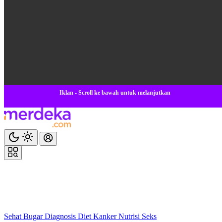
Iklan - Scroll ke bawah untuk melanjutkan
Sehat
Bugar
Diagnosis
Diet
Kanker
Nutrisi
Seks