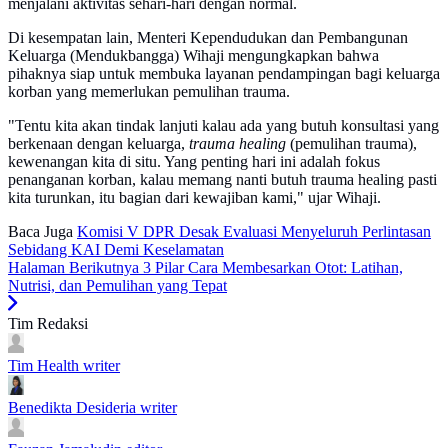
menjalani aktivitas sehari-hari dengan normal.
Di kesempatan lain, Menteri Kependudukan dan Pembangunan
Keluarga (Mendukbangga) Wihaji mengungkapkan bahwa
pihaknya siap untuk membuka layanan pendampingan bagi keluarga
korban yang memerlukan pemulihan trauma.
"Tentu kita akan tindak lanjuti kalau ada yang butuh konsultasi yang
berkenaan dengan keluarga,
trauma healing
(pemulihan trauma),
kewenangan kita di situ. Yang penting hari ini adalah fokus
penanganan korban, kalau memang nanti butuh trauma healing pasti
kita turunkan, itu bagian dari kewajiban kami," ujar Wihaji.
Baca Juga
Komisi V DPR Desak Evaluasi Menyeluruh Perlintasan
Sebidang KAI Demi Keselamatan
Halaman Berikutnya
3 Pilar Cara Membesarkan Otot: Latihan,
Nutrisi, dan Pemulihan yang Tepat
Tim Redaksi
Tim Health
writer
Benedikta Desideria
writer