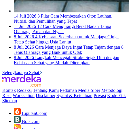
14 Juli 2026
3 Pilar Cara Membesarkan Otot: Latihan,
Nutrisi, dan Pemulihan yang Tepat
11 Juli 2026
12 Cara Mengurangi Berat Badan Tanpa
Olahraga, Aman dan Nyata
8 Juli 2026
4 Kebiasaan Sederhana untuk Menjaga Ginjal
Tetap Sehat hingga Usia Lanjut
8 Juli 2026
Cara Menjaga Daya Ingat Tetap Tajam dengan 8
Jenis Olahraga yang Baik untuk Otak
8 Juli 2026
Langkah Mencegah Stroke Sejak Dini dengan
Kebiasaan Sehat yang Mudah Diterapkan
Selengkapnya Sehat
Kontak
Redaksi
Tentang Kami
Pedoman Media Siber
Metodologi
Riset
Workstation
Disclaimer
Syarat & Ketentuan
Privasi
Kode Etik
Sitemap
Liputan6.com
Bola.com