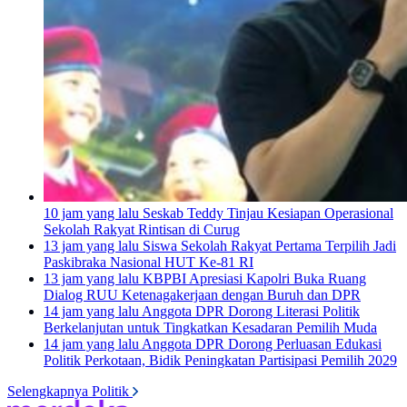
10 jam yang lalu
Seskab Teddy Tinjau Kesiapan Operasional
Sekolah Rakyat Rintisan di Curug
13 jam yang lalu
Siswa Sekolah Rakyat Pertama Terpilih Jadi
Paskibraka Nasional HUT Ke-81 RI
13 jam yang lalu
KBPBI Apresiasi Kapolri Buka Ruang
Dialog RUU Ketenagakerjaan dengan Buruh dan DPR
14 jam yang lalu
Anggota DPR Dorong Literasi Politik
Berkelanjutan untuk Tingkatkan Kesadaran Pemilih Muda
14 jam yang lalu
Anggota DPR Dorong Perluasan Edukasi
Politik Perkotaan, Bidik Peningkatan Partisipasi Pemilih 2029
Selengkapnya Politik