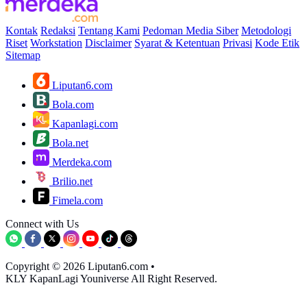
Kontak
Redaksi
Tentang Kami
Pedoman Media Siber
Metodologi
Riset
Workstation
Disclaimer
Syarat & Ketentuan
Privasi
Kode Etik
Sitemap
Liputan6.com
Bola.com
Kapanlagi.com
Bola.net
Merdeka.com
Brilio.net
Fimela.com
Connect with Us
Copyright © 2026 Liputan6.com
•
KLY KapanLagi Youniverse All Right Reserved.