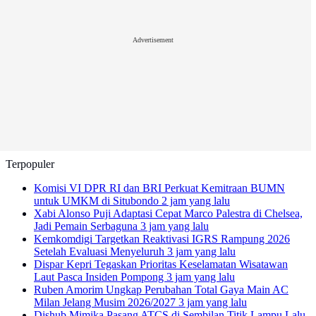
Advertisement
Terpopuler
Komisi VI DPR RI dan BRI Perkuat Kemitraan BUMN
untuk UMKM di Situbondo
2 jam yang lalu
Xabi Alonso Puji Adaptasi Cepat Marco Palestra di Chelsea,
Jadi Pemain Serbaguna
3 jam yang lalu
Kemkomdigi Targetkan Reaktivasi IGRS Rampung 2026
Setelah Evaluasi Menyeluruh
3 jam yang lalu
Dispar Kepri Tegaskan Prioritas Keselamatan Wisatawan
Laut Pasca Insiden Pompong
3 jam yang lalu
Ruben Amorim Ungkap Perubahan Total Gaya Main AC
Milan Jelang Musim 2026/2027
3 jam yang lalu
Dishub Mimika Pasang ATCS di Sembilan Titik Lampu Lalu