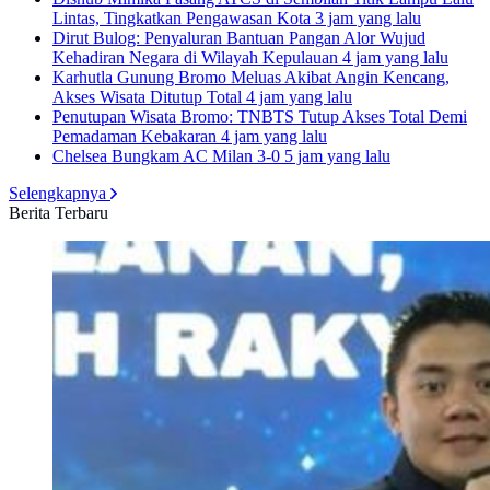
Lintas, Tingkatkan Pengawasan Kota
3 jam yang lalu
Dirut Bulog: Penyaluran Bantuan Pangan Alor Wujud
Kehadiran Negara di Wilayah Kepulauan
4 jam yang lalu
Karhutla Gunung Bromo Meluas Akibat Angin Kencang,
Akses Wisata Ditutup Total
4 jam yang lalu
Penutupan Wisata Bromo: TNBTS Tutup Akses Total Demi
Pemadaman Kebakaran
4 jam yang lalu
Chelsea Bungkam AC Milan 3-0
5 jam yang lalu
Selengkapnya
Berita Terbaru