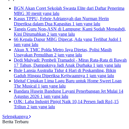
BGN Akan Coret Sekolah Swasta Elite dari Daftar Penerima
MBG
30 menit yang lalu
Kasus TPPU, Febrie Adriansyah dan Nurman Herin
Diperiksa dalam Dua Kapasitas
1 jam yang lalu
Tangis Guru Non-ASN di Lampung: Kami Sudah Mengabdi,
Kini Dirumahkan
2 jam yang lalu
66 Kepala Dapur MBG Dipecat, Ada yang Terlibat Judol
1
jam yang lalu
Akun X TMC Polda Metro Jaya Diretas, Polisi Masih
Upayakan Pemulihan
2 jam yang lalu
Dedi Mulyadi: Pembeli Tramadol - Miras Rata-Rata di Bawah
17 Tahun, Dampaknya Jadi Anak Durhaka
1 jam yang lalu
Bule Lansia Australia Tidur 4 Hari di Poskamling, Bikin
Gaduh Hingga Diperiksa Kejiwaannya
1 jam yang lalu
Idgitaf Ciptakan Lima Lagu Baru untuk Home Sweet Loan
The Musical
1 jam yang lalu
Bandara Husein Bandung Layani Penerbangan Jet Mulai 14
Agustus 2026
1 jam yang lalu
OJK: Laba Industri Pinjol Naik 10,14 Persen Jadi Rp1,15
Triliun
2 jam yang lalu
Selengkapnya
Berita Terbaru