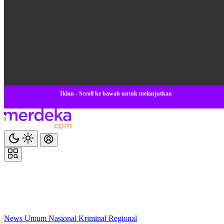
Iklan - Scroll ke bawah untuk melanjutkan
News
Umum
Nasional
Kriminal
Regional