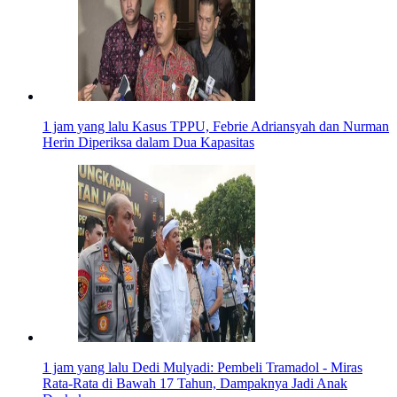
1 jam yang lalu
Kasus TPPU, Febrie Adriansyah dan Nurman
Herin Diperiksa dalam Dua Kapasitas
1 jam yang lalu
Dedi Mulyadi: Pembeli Tramadol - Miras
Rata-Rata di Bawah 17 Tahun, Dampaknya Jadi Anak