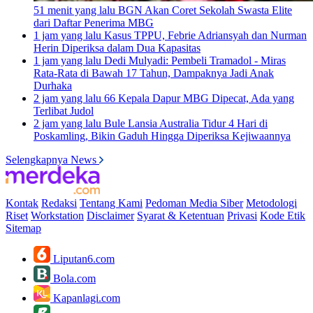
51 menit yang lalu
BGN Akan Coret Sekolah Swasta Elite
dari Daftar Penerima MBG
1 jam yang lalu
Kasus TPPU, Febrie Adriansyah dan Nurman
Herin Diperiksa dalam Dua Kapasitas
1 jam yang lalu
Dedi Mulyadi: Pembeli Tramadol - Miras
Rata-Rata di Bawah 17 Tahun, Dampaknya Jadi Anak
Durhaka
2 jam yang lalu
66 Kepala Dapur MBG Dipecat, Ada yang
Terlibat Judol
2 jam yang lalu
Bule Lansia Australia Tidur 4 Hari di
Poskamling, Bikin Gaduh Hingga Diperiksa Kejiwaannya
Selengkapnya News
Kontak
Redaksi
Tentang Kami
Pedoman Media Siber
Metodologi
Riset
Workstation
Disclaimer
Syarat & Ketentuan
Privasi
Kode Etik
Sitemap
Liputan6.com
Bola.com
Kapanlagi.com