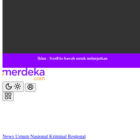
Iklan - Scroll ke bawah untuk melanjutkan
News
Umum
Nasional
Kriminal
Regional