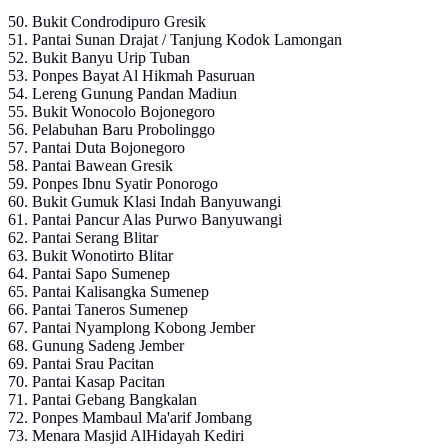
50. Bukit Condrodipuro Gresik
51. Pantai Sunan Drajat / Tanjung Kodok Lamongan
52. Bukit Banyu Urip Tuban
53. Ponpes Bayat Al Hikmah Pasuruan
54. Lereng Gunung Pandan Madiun
55. Bukit Wonocolo Bojonegoro
56. Pelabuhan Baru Probolinggo
57. Pantai Duta Bojonegoro
58. Pantai Bawean Gresik
59. Ponpes Ibnu Syatir Ponorogo
60. Bukit Gumuk Klasi Indah Banyuwangi
61. Pantai Pancur Alas Purwo Banyuwangi
62. Pantai Serang Blitar
63. Bukit Wonotirto Blitar
64. Pantai Sapo Sumenep
65. Pantai Kalisangka Sumenep
66. Pantai Taneros Sumenep
67. Pantai Nyamplong Kobong Jember
68. Gunung Sadeng Jember
69. Pantai Srau Pacitan
70. Pantai Kasap Pacitan
71. Pantai Gebang Bangkalan
72. Ponpes Mambaul Ma'arif Jombang
73. Menara Masjid AlHidayah Kediri