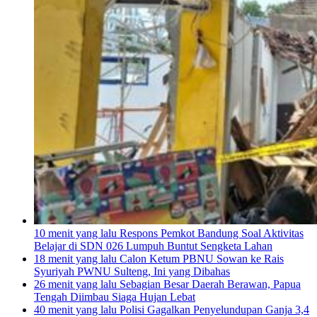
10 menit yang lalu
Respons Pemkot Bandung Soal Aktivitas
Belajar di SDN 026 Lumpuh Buntut Sengketa Lahan
18 menit yang lalu
Calon Ketum PBNU Sowan ke Rais
Syuriyah PWNU Sulteng, Ini yang Dibahas
26 menit yang lalu
Sebagian Besar Daerah Berawan, Papua
Tengah Diimbau Siaga Hujan Lebat
40 menit yang lalu
Polisi Gagalkan Penyelundupan Ganja 3,4