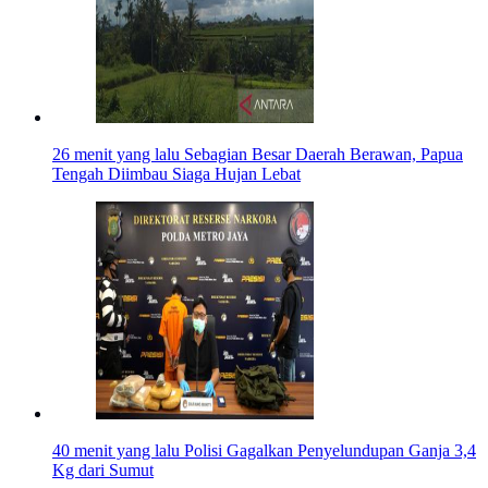
26 menit yang lalu
Sebagian Besar Daerah Berawan, Papua
Tengah Diimbau Siaga Hujan Lebat
40 menit yang lalu
Polisi Gagalkan Penyelundupan Ganja 3,4
Kg dari Sumut