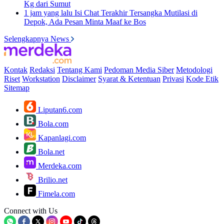
Kg dari Sumut
1 jam yang lalu
Isi Chat Terakhir Tersangka Mutilasi di
Depok, Ada Pesan Minta Maaf ke Bos
Selengkapnya News
Kontak
Redaksi
Tentang Kami
Pedoman Media Siber
Metodologi
Riset
Workstation
Disclaimer
Syarat & Ketentuan
Privasi
Kode Etik
Sitemap
Liputan6.com
Bola.com
Kapanlagi.com
Bola.net
Merdeka.com
Brilio.net
Fimela.com
Connect with Us