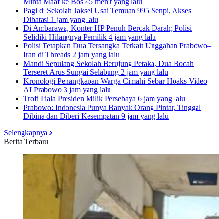
Minta Maaf ke Bos
45 menit yang lalu
Pagi di Sekolah Jaksel Usai Temuan 995 Senpi, Akses
Dibatasi
1 jam yang lalu
Di Ambarawa, Konter HP Penuh Bercak Darah; Polisi
Selidiki Hilangnya Pemilik
4 jam yang lalu
Polisi Tetapkan Dua Tersangka Terkait Unggahan Prabowo–
Iran di Threads
2 jam yang lalu
Mandi Sepulang Sekolah Berujung Petaka, Dua Bocah
Terseret Arus Sungai Selabung
2 jam yang lalu
Kronologi Penangkapan Warga Cimahi Sebar Hoaks Video
AI Prabowo
3 jam yang lalu
Trofi Piala Presiden Milik Persebaya
6 jam yang lalu
Prabowo: Indonesia Punya Banyak Orang Pintar, Tinggal
Dibina dan Diberi Kesempatan
9 jam yang lalu
Selengkapnya
Berita Terbaru