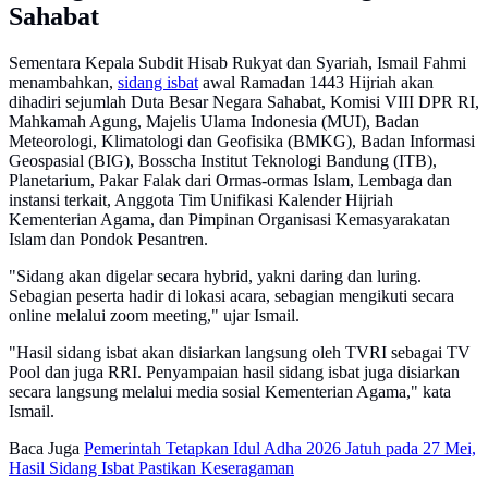
Sahabat
Sementara Kepala Subdit Hisab Rukyat dan Syariah, Ismail Fahmi
menambahkan,
sidang isbat
awal Ramadan 1443 Hijriah akan
dihadiri sejumlah Duta Besar Negara Sahabat, Komisi VIII DPR RI,
Mahkamah Agung, Majelis Ulama Indonesia (MUI), Badan
Meteorologi, Klimatologi dan Geofisika (BMKG), Badan Informasi
Geospasial (BIG), Bosscha Institut Teknologi Bandung (ITB),
Planetarium, Pakar Falak dari Ormas-ormas Islam, Lembaga dan
instansi terkait, Anggota Tim Unifikasi Kalender Hijriah
Kementerian Agama, dan Pimpinan Organisasi Kemasyarakatan
Islam dan Pondok Pesantren.
"Sidang akan digelar secara hybrid, yakni daring dan luring.
Sebagian peserta hadir di lokasi acara, sebagian mengikuti secara
online melalui zoom meeting," ujar Ismail.
"Hasil sidang isbat akan disiarkan langsung oleh TVRI sebagai TV
Pool dan juga RRI. Penyampaian hasil sidang isbat juga disiarkan
secara langsung melalui media sosial Kementerian Agama," kata
Ismail.
Baca Juga
Pemerintah Tetapkan Idul Adha 2026 Jatuh pada 27 Mei,
Hasil Sidang Isbat Pastikan Keseragaman