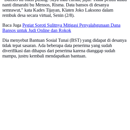
nanti dimarahi bu Mensos, Risma. Data bansos di desanya
semrawut," kata Kades Tijayan, Klaten Joko Laksono dalam
rembuk desa secara virtual, Senin (2/8).
Baca Juga
Pegiat Soroti Sulitnya Mitigasi Penyalahgunaan Dana
Bansos untuk Judi Online dan Rokok
Dia menyebut Bantuan Sosial Tunai (BST) yang didapat di desanya
tidak tepat sasaran. Ada beberapa data penerima yang sudah
diverifikasi dan dihapus dari penerima karena dianggap sudah
mampu, justru kembali mendapatkan bantuan.