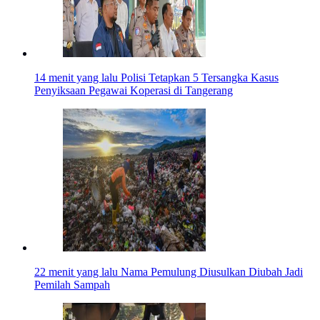
14 menit yang lalu
Polisi Tetapkan 5 Tersangka Kasus
Penyiksaan Pegawai Koperasi di Tangerang
22 menit yang lalu
Nama Pemulung Diusulkan Diubah Jadi
Pemilah Sampah