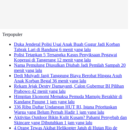
Terpopuler
Duka Jenderal Polisi Usai Anak Buah Gugur Jadi Korban
Tabrak Lari di Bandung
6 menit yang lalu
Polisi Tetapkan 5 Tersangka Kasus Penyiksaan Pegawai
Koperasi di Tangerang
12 menit yang lalu
Nama Pemulung Diusulkan Diubah Jadi Pemilah Sampah
20
menit yang lalu
Dedi Mulyadi Janji Tanggung Biaya Berobat Hingga Asuh
Anak Korban Begal
36 menit yang lalu
Rekam Jejak Destry Damayanti, Calon Gubernur BI Pilihan
Prabowo
42 menit yang lalu
Himpitan Ekonomi Memaksa Pemuda Mamuju Berakhir di
Kandang Pasung
1 jam yang lalu
336 Ribu Daftar Undangan HUT RI, Istana Prioritaskan
Warga yang Belum Pernah Hadir
1 jam yang lalu
Aktivitas Outdoor Bikin Kulit Kusam? Pahami Penyebab dan
Skincare yang Dibutuhkan
1 jam yang lalu
4 Orang Tewas Akibat Helikopter Jatuh di Hutan Rio de