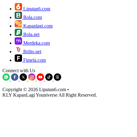
Liputan6.com
Bola.com
Kapanlagi.com
Bola.net
Merdeka.com
Brilio.net
Fimela.com
Connect with Us
Copyright © 2026 Liputan6.com
•
KLY KapanLagi Youniverse All Right Reserved.