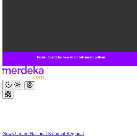
Iklan - Scroll ke bawah untuk melanjutkan
News
Umum
Nasional
Kriminal
Regional