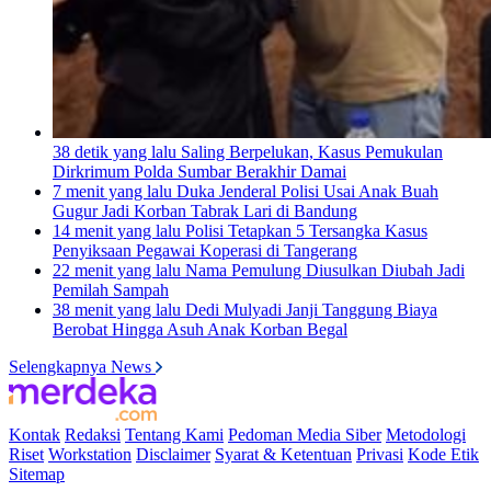
38 detik yang lalu
Saling Berpelukan, Kasus Pemukulan
Dirkrimum Polda Sumbar Berakhir Damai
7 menit yang lalu
Duka Jenderal Polisi Usai Anak Buah
Gugur Jadi Korban Tabrak Lari di Bandung
14 menit yang lalu
Polisi Tetapkan 5 Tersangka Kasus
Penyiksaan Pegawai Koperasi di Tangerang
22 menit yang lalu
Nama Pemulung Diusulkan Diubah Jadi
Pemilah Sampah
38 menit yang lalu
Dedi Mulyadi Janji Tanggung Biaya
Berobat Hingga Asuh Anak Korban Begal
Selengkapnya News
Kontak
Redaksi
Tentang Kami
Pedoman Media Siber
Metodologi
Riset
Workstation
Disclaimer
Syarat & Ketentuan
Privasi
Kode Etik
Sitemap