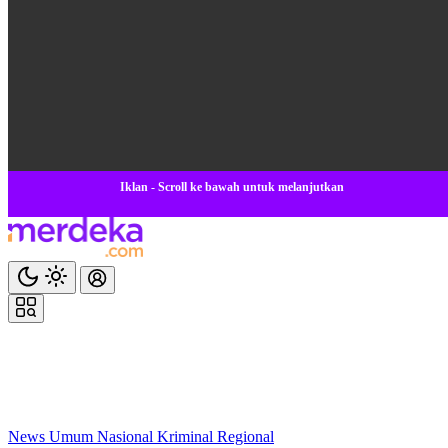
Iklan - Scroll ke bawah untuk melanjutkan
News
Umum
Nasional
Kriminal
Regional