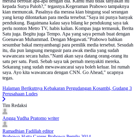
merasa berbuat apa-apa dengan dia. Kamu mau tidak tanyakan itu
kepada Surya Paloh?," tegasnya.Kegeraman Prabowo tampaknya
kian memuncak. Pasalnya dia merasa kian bingung soal serangan
yang kerap dilontarkan para media tersebut."Saya ini punya banyak
pendukung. Bagaimana kalau saya bilang ke pendukung saya tak
perlu nonton Metro TV, habis kalian. Kompas juga termasuk, Berita
Satu juga. Begitu juga Tempo. Apa yang saya pernah buat dengan
Goenawan Muhammad. Dengan Megawati."Prabowo bahkan
sesumbar bakal menyambangi para pemilik media tersebut. Sesudah
itu, dia pun langsung mengusir para awak media yang sudah
wawancara secara halus."Nanti akan saya datang orang-orang itu
satu per satu. Pasti. Sebab saya tak pernah menyakiti mereka.
Sekarang yang sudah mewawancarai saya boleh keluar. Ini rumah
saya. Ayo kita wawancara dengan CNN. Go Ahead," ucapnya
tegas.
Halaman Berikutnya
Kebakaran Pergudangan Kosambi, Gudang 3
Perusahaan Ludes
Tim Redaksi
Angga Yudha Pratomo
writer
Ramadhian Fadillah
editor
Prabowo-Hatta
Capres Prabowo
Pemilu 2014