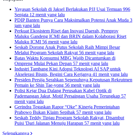
Yayasan Sekolah di Jaksel Berlakukan PJJ Usai Temuan 996
Senjata
12 menit yang lalu
PDIP Banten Punya Cara Maksimalkan Potensi Anak Muda
3
jam yang lalu
Perkuat Ekosistem Riset dan Inovasi Daerah, Pemprov
Maluku Gandeng ICMI dan BRIN dalam Kolaborasi Riset
Maluku ICMI
56 menit yang lalu
Seskab Dorong Anak Putus Sekolah Raih Mimpi Besar
Melalui Program Sekolah Rakyat
56 menit yang lalu
Batas Waktu Konsumsi MBG Wajib Dicantumkan di
Ompreng Mulai Pekan Depan
57 menit yang lalu
Industri Tambang Kini Adopsi Teknologi AI SAP untuk
Akselerasi Bisnis, Begini Cara Kerjanya
41 menit yang lalu
Presiden Persija Serahkan Sepenuhnya Keputusan Rekrutmen
Pemain ke Shin Tae-yong
56 menit yang lalu
Polisi Kejar Dua Dalang Perusakan Kabel Optik di
Pademangan Jakut, Motif Persaingan Usaha Terungkap
57
menit yang lalu
Gerindra Tegaskan Rapor “Oke” Kinerja Pemerintahan
Prabowo Bukan Klaim Sepihak
57 menit yang lalu
Seskab Teddy Tinjau Program Sekolah Rakyat, Disambut
Puisi 'Dari Jalanan Menuju Harapan
57 menit yang lalu
Selengkapnya