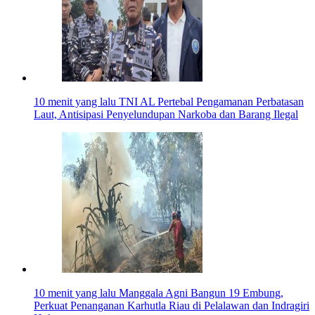
10 menit yang lalu
TNI AL Pertebal Pengamanan Perbatasan
Laut, Antisipasi Penyelundupan Narkoba dan Barang Ilegal
10 menit yang lalu
Manggala Agni Bangun 19 Embung,
Perkuat Penanganan Karhutla Riau di Pelalawan dan Indragiri