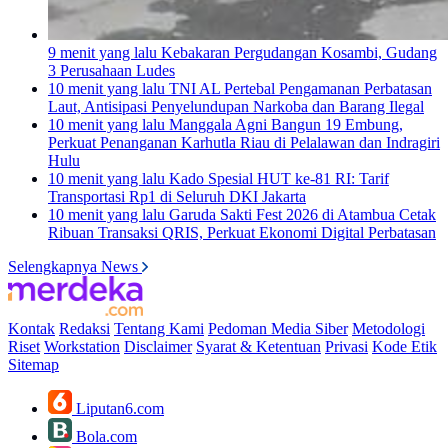
9 menit yang lalu
Kebakaran Pergudangan Kosambi, Gudang
3 Perusahaan Ludes
10 menit yang lalu
TNI AL Pertebal Pengamanan Perbatasan
Laut, Antisipasi Penyelundupan Narkoba dan Barang Ilegal
10 menit yang lalu
Manggala Agni Bangun 19 Embung,
Perkuat Penanganan Karhutla Riau di Pelalawan dan Indragiri
Hulu
10 menit yang lalu
Kado Spesial HUT ke-81 RI: Tarif
Transportasi Rp1 di Seluruh DKI Jakarta
10 menit yang lalu
Garuda Sakti Fest 2026 di Atambua Cetak
Ribuan Transaksi QRIS, Perkuat Ekonomi Digital Perbatasan
Selengkapnya News
Kontak
Redaksi
Tentang Kami
Pedoman Media Siber
Metodologi
Riset
Workstation
Disclaimer
Syarat & Ketentuan
Privasi
Kode Etik
Sitemap
Liputan6.com
Bola.com