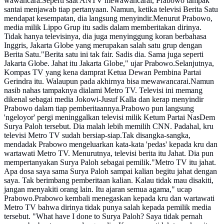
wawancara.Seperti saat ANTV mewawancarai, Prabowo tampak
santai menjawab tiap pertanyaan. Namun, ketika televisi Berita Satu
mendapat kesempatan, dia langsung menyindir.Menurut Prabowo,
media milik Lippo Grup itu sadis dalam memberitakan dirinya.
Tidak hanya televisinya, dia juga menyinggung koran berbahasa
Inggris, Jakarta Globe yang merupakan salah satu grup dengan
Berita Satu."Berita satu ini tak fair. Sadis dia. Sama juga seperti
Jakarta Globe. Jahat itu Jakarta Globe," ujar Prabowo.Selanjutnya,
Kompas TV yang kena damprat Ketua Dewan Pembina Partai
Gerindra itu. Walaupun pada akhirnya bisa mewawancarai.Namun
nasib nahas tampaknya dialami Metro TV. Televisi ini memang
dikenal sebagai media Jokowi-Jusuf Kalla dan kerap menyindir
Prabowo dalam tiap pemberitaannya.Prabowo pun langsung
'ngeloyor' pergi meninggalkan televisi milik Ketum Partai NasDem
Surya Paloh tersebut. Dia malah lebih memilih CNN. Padahal, kru
televisi Metro TV sudah bersiap-siap.Tak disangka-sangka,
mendadak Prabowo mengeluarkan kata-kata 'pedas' kepada kru dan
wartawati Metro TV. Menurutnya, televisi berita itu Jahat. Dia pun
mempertanyakan Surya Paloh sebagai pemilik."Metro TV itu jahat.
Apa dosa saya sama Surya Paloh sampai kalian begitu jahat dengan
saya. Tak berimbang pemberitaan kalian. Kalau tidak mau disakiti,
jangan menyakiti orang lain. Itu ajaran semua agama," ucap
Prabowo.Prabowo kembali menegaskan kepada kru dan wartawati
Metro TV bahwa dirinya tidak punya salah kepada pemilik media
tersebut. "What have I done to Surya Paloh? Saya tidak pernah