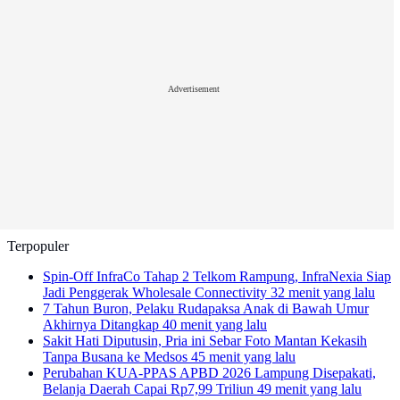
Advertisement
Terpopuler
Spin-Off InfraCo Tahap 2 Telkom Rampung, InfraNexia Siap
Jadi Penggerak Wholesale Connectivity
32 menit yang lalu
7 Tahun Buron, Pelaku Rudapaksa Anak di Bawah Umur
Akhirnya Ditangkap
40 menit yang lalu
Sakit Hati Diputusin, Pria ini Sebar Foto Mantan Kekasih
Tanpa Busana ke Medsos
45 menit yang lalu
Perubahan KUA-PPAS APBD 2026 Lampung Disepakati,
Belanja Daerah Capai Rp7,99 Triliun
49 menit yang lalu