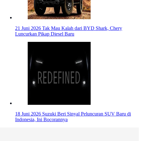
21 Juni 2026
Tak Mau Kalah dari BYD Shark, Chery
Luncurkan Pikap Diesel Baru
18 Juni 2026
Suzuki Beri Sinyal Peluncuran SUV Baru di
Indonesia, Ini Bocorannya