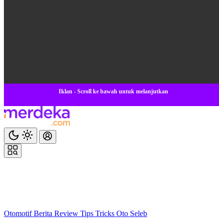
Iklan - Scroll ke bawah untuk melanjutkan
Otomotif
Berita
Review
Tips Tricks
Oto Seleb