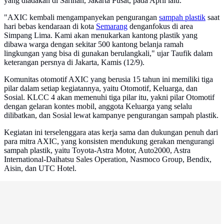
yang diadakan di Sarinah, Jakarta Pusat, pada April lalu.
"AXIC kembali mengampanyekan pengurangan
sampah plastik
saat
hari bebas kendaraan di kota
Semarang
denganfokus di area
Simpang Lima. Kami akan menukarkan kantong plastik yang
dibawa warga dengan sekitar 500 kantong belanja ramah
lingkungan yang bisa di gunakan berulangkali," ujar Taufik dalam
keterangan persnya di Jakarta, Kamis (12/9).
Komunitas otomotif AXIC yang berusia 15 tahun ini memiliki tiga
pilar dalam setiap kegiatannya, yaitu Otomotif, Keluarga, dan
Sosial. KLCC 4 akan memenuhi tiga pilar itu, yakni pilar Otomotif
dengan gelaran kontes mobil, anggota Keluarga yang selalu
dilibatkan, dan Sosial lewat kampanye pengurangan sampah plastik.
Kegiatan ini terselenggara atas kerja sama dan dukungan penuh dari
para mitra AXIC, yang konsisten mendukung gerakan mengurangi
sampah plastik, yaitu Toyota-Astra Motor, Auto2000, Astra
International-Daihatsu Sales Operation, Nasmoco Group, Bendix,
Aisin, dan UTC Hotel.