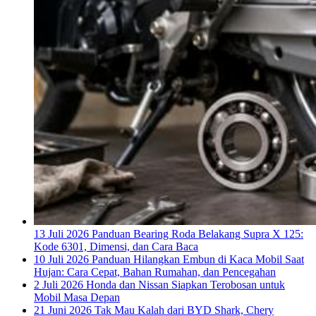
13 Juli 2026
Panduan Bearing Roda Belakang Supra X 125:
Kode 6301, Dimensi, dan Cara Baca
10 Juli 2026
Panduan Hilangkan Embun di Kaca Mobil Saat
Hujan: Cara Cepat, Bahan Rumahan, dan Pencegahan
2 Juli 2026
Honda dan Nissan Siapkan Terobosan untuk
Mobil Masa Depan
21 Juni 2026
Tak Mau Kalah dari BYD Shark, Chery