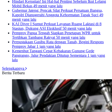
Hindari Kerugian! Ini Hal-hal Penting Sebelum Ikut Lelang
Mobil Bekas
49 menit yang lalu
Gubernur Jateng: Pencak Silat Perkuat Persatuan Bangsa,
Kapolri Dianugerahi Anggota Kehormatan Tapak Suci
49
menit yang lalu
KAI Divre I Sumut Perkuat Layanan Ruang Laktasi di 8
Stasiun, Dukung ASI Eksklusif
50 menit yang lalu
Pemprov Papua Tengah Siapkan Penetapan WPR untuk
Tertibkan Tambang Rakyat
50 menit yang lalu
Perpustakaan Gasibu Rata dengan Tanah, Begini Respons
Pemprov Jabar
1 jam yang lalu
Kemenhut Tangani Cepat Kebakaran Gunung Gede
Pangrango, Jalur Pendakian Ditutup Sementara
1 jam yang
lalu
Selengkapnya
Berita Terbaru