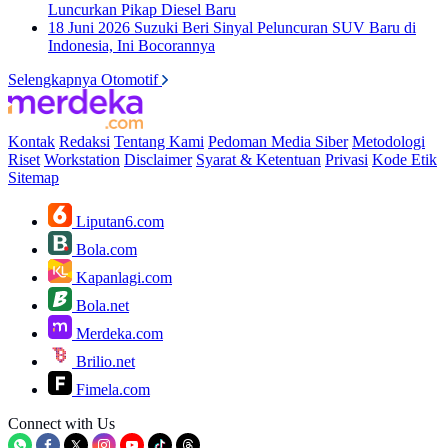
Luncurkan Pikap Diesel Baru
18 Juni 2026
Suzuki Beri Sinyal Peluncuran SUV Baru di
Indonesia, Ini Bocorannya
Selengkapnya Otomotif
Kontak
Redaksi
Tentang Kami
Pedoman Media Siber
Metodologi
Riset
Workstation
Disclaimer
Syarat & Ketentuan
Privasi
Kode Etik
Sitemap
Liputan6.com
Bola.com
Kapanlagi.com
Bola.net
Merdeka.com
Brilio.net
Fimela.com
Connect with Us